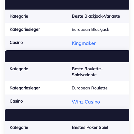
Kategorie
Beste Blackjack-Variante
Kategoriesieger
European Blackjack
Casino
Kingmaker
Kategorie
Beste Roulette-
Spielvariante
Kategoriesieger
European Roulette
Casino
Winz Casino
Kategorie
Bestes Poker Spiel