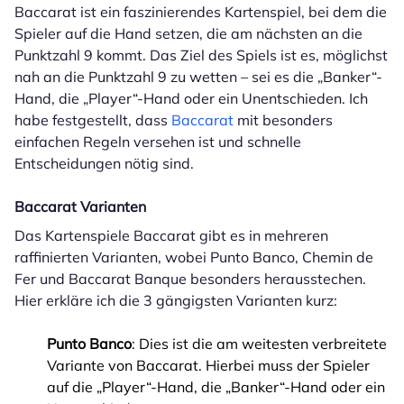
Baccarat ist ein faszinierendes Kartenspiel, bei dem die
Spieler auf die Hand setzen, die am nächsten an die
Punktzahl 9 kommt. Das Ziel des Spiels ist es, möglichst
nah an die Punktzahl 9 zu wetten – sei es die „Banker“-
Hand, die „Player“-Hand oder ein Unentschieden. Ich
habe festgestellt, dass
Baccarat
mit besonders
einfachen Regeln versehen ist und schnelle
Entscheidungen nötig sind.
Baccarat Varianten
Das Kartenspiele Baccarat gibt es in mehreren
raffinierten Varianten, wobei Punto Banco, Chemin de
Fer und Baccarat Banque besonders herausstechen.
Hier erkläre ich die 3 gängigsten Varianten kurz:
Punto Banco
: Dies ist die am weitesten verbreitete
Variante von Baccarat. Hierbei muss der Spieler
auf die „Player“-Hand, die „Banker“-Hand oder ein