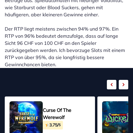
Beträge aus. Spielautomaten mit niedriger Volatilität,
wie Starburst oder Blood Suckers, gehen mit
häufigeren, aber kleineren Gewinne einher.
Der RTP liegt meistens zwischen 94% und 97%. Ein
RTP von 96% bedeutet demzufolge, dass auf lange
Sicht 96 CHF von 100 CHF an den Spieler
zurückgegeben werden. Ich bevorzuge Slots mit einem
RTP von über 95%, da sie langfristig bessere
Gewinnchancen bieten.
Curse Of The
Werewolf
3.75/
5