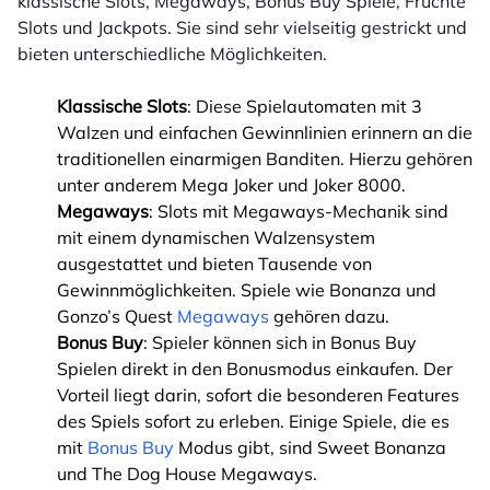
klassische Slots, Megaways, Bonus Buy Spiele, Früchte
Slots und Jackpots. Sie sind sehr vielseitig gestrickt und
bieten unterschiedliche Möglichkeiten.
Klassische Slots
: Diese Spielautomaten mit 3
Walzen und einfachen Gewinnlinien erinnern an die
traditionellen einarmigen Banditen. Hierzu gehören
unter anderem Mega Joker und Joker 8000.
Megaways
: Slots mit Megaways-Mechanik sind
mit einem dynamischen Walzensystem
ausgestattet und bieten Tausende von
Gewinnmöglichkeiten. Spiele wie Bonanza und
Gonzo’s Quest
Megaways
gehören dazu.
Bonus Buy
: Spieler können sich in Bonus Buy
Spielen direkt in den Bonusmodus einkaufen. Der
Vorteil liegt darin, sofort die besonderen Features
des Spiels sofort zu erleben. Einige Spiele, die es
mit
Bonus Buy
Modus gibt, sind Sweet Bonanza
und The Dog House Megaways.