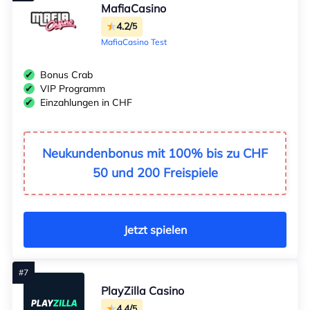
MafiaCasino
4.2/
5
MafiaCasino Test
Bonus Crab
VIP Programm
Einzahlungen in CHF
Neukundenbonus mit 100% bis zu CHF
50 und 200 Freispiele
Jetzt spielen
PlayZilla Casino
4.4/
5