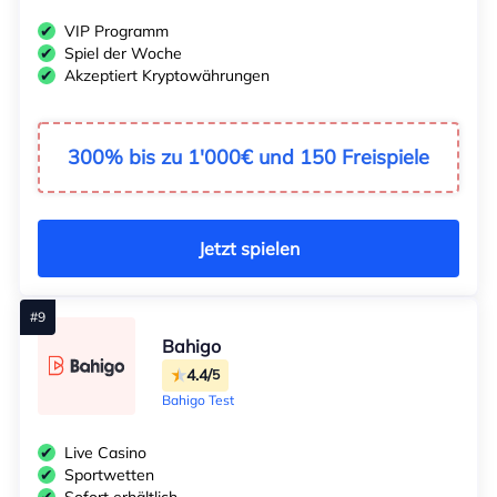
VIP Programm
Spiel der Woche
Akzeptiert Kryptowährungen
300% bis zu 1'000€ und 150 Freispiele
Jetzt spielen
Bahigo
4.4/
5
Bahigo Test
Live Casino
Sportwetten