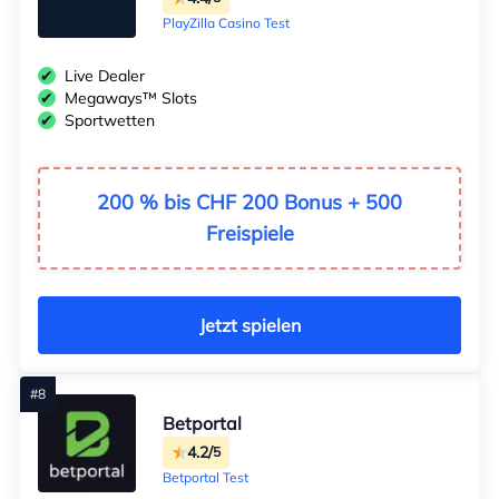
PlayZilla Casino Test
Live Dealer
Megaways™ Slots
Sportwetten
200 % bis CHF 200 Bonus + 500
Freispiele
Jetzt spielen
Betportal
4.2/
5
Betportal Test