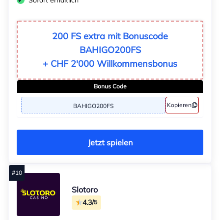
Sofort erhältlich
200 FS extra mit Bonuscode
BAHIGO200FS
+ CHF 2'000 Willkommensbonus
Bonus Code
Kopieren
BAHIGO200FS
Jetzt spielen
Slotoro
4.3/
5