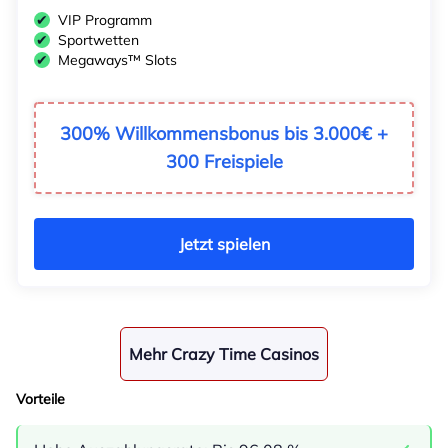
VIP Programm
Sportwetten
Megaways™ Slots
300% Willkommensbonus bis 3.000€ +
300 Freispiele
Jetzt spielen
Mehr Crazy Time Casinos
Vorteile