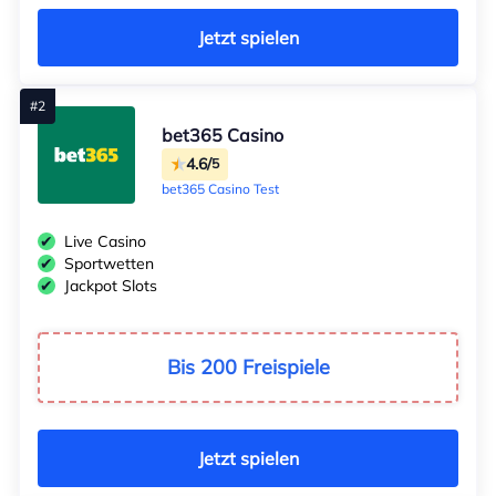
Jetzt spielen
bet365 Casino
4.6/
5
bet365 Casino Test
Live Casino
Sportwetten
Jackpot Slots
Bis 200 Freispiele
Jetzt spielen