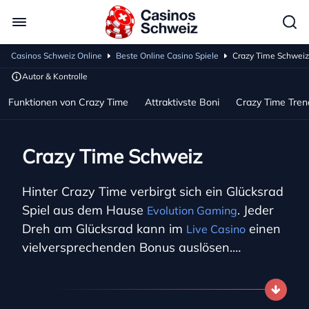
Casinos Schweiz Online
Beste Online Casino Spiele
Crazy Time Schweiz
Autor & Kontrolle
Funktionen von Crazy Time
Attraktivste Boni
Crazy Time Tren
Crazy Time Schweiz
Hinter Crazy Time verbirgt sich ein Glücksrad
Spiel aus dem Hause
. Jeder
Evolution Gaming
Dreh am Glücksrad kann im
einen
Live Casino
vielversprechenden Bonus auslösen.
Multiplikatoren können deine Gewinne auf
den
20’000-fachen
Wetteinsatz steigern.