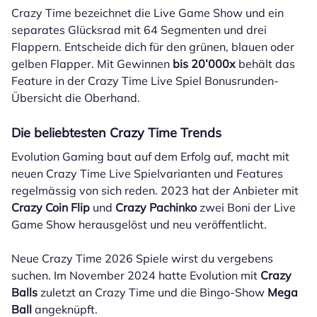
Crazy Time bezeichnet die Live Game Show und ein
separates Glücksrad mit 64 Segmenten und drei
Flappern. Entscheide dich für den grünen, blauen oder
gelben Flapper. Mit Gewinnen
bis 20’000x
behält das
Feature in der Crazy Time Live Spiel Bonusrunden-
Übersicht die Oberhand.
Die beliebtesten Crazy Time Trends
Evolution Gaming baut auf dem Erfolg auf, macht mit
neuen Crazy Time Live Spielvarianten und Features
regelmässig von sich reden. 2023 hat der Anbieter mit
Crazy Coin Flip
und
Crazy Pachinko
zwei Boni der Live
Game Show herausgelöst und neu veröffentlicht.
Neue Crazy Time 2026 Spiele wirst du vergebens
suchen. Im November 2024 hatte Evolution mit
Crazy
Balls
zuletzt an Crazy Time und die Bingo-Show
Mega
Ball
angeknüpft.