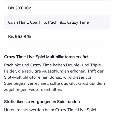
Bis 20’000x
Cash Hunt, Coin Flip, Pachinko, Crazy Time
Bis 96,08 %
Crazy Time Live Spiel Multiplikatoren erklärt
Pachinko und Crazy Time haben Double- und Triple-
Felder, die reguläre Auszahlungen erhöhen. Trifft der
Slot-Multiplikator einen Bonus, wird dieser vor
Spielbeginn verrechnet, sollte das Glücksrad auf dem
zugehörigen Feature anhalten.
Statistiken zu vergangenen Spielrunden
Unten rechts werden beim Crazy Time Live Spiel