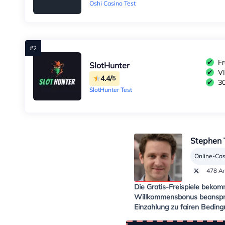
Oshi Casino Test
Fr
SlotHunter
V
4.4/
5
30
SlotHunter Test
Stephen 
Online-Cas
478 Ar
Die Gratis-Freispiele beko
Willkommensbonus beanspr
Einzahlung zu fairen Beding