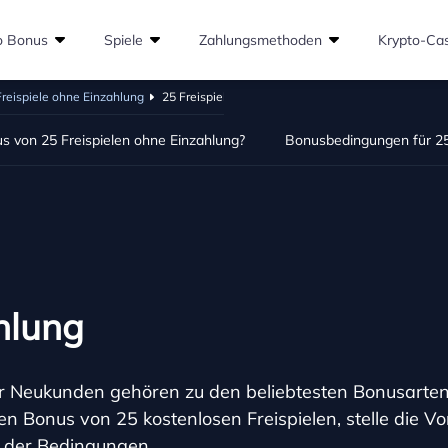
o Bonus
Spiele
Zahlungsmethoden
Krypto-Ca
Freispiele ohne Einzahlung
25 Freispiele ohne Einzahlung
s von 25 Freispielen ohne Einzahlung?
Bonusbedingungen für 25
hlung
ür Neukunden gehören zu den beliebtesten Bonusarten
en Bonus von 25 kostenlosen Freispielen, stelle die Vo
 der Bedingungen.