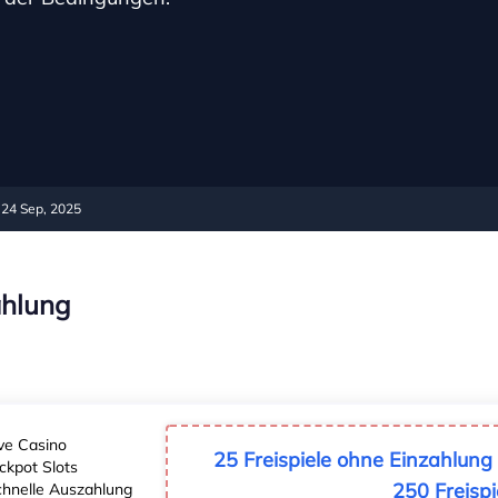
 24 Sep, 2025
ahlung
ve Casino
25 Freispiele ohne Einzahlung
ckpot Slots
250 Freispi
hnelle Auszahlung