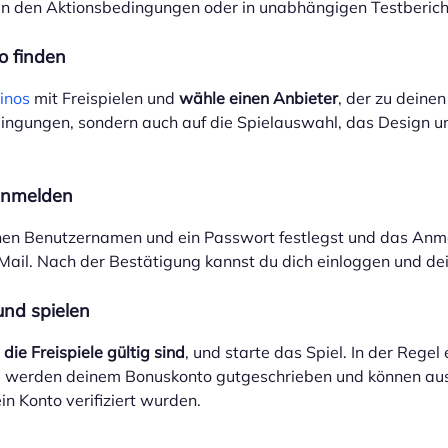
in den Aktionsbedingungen oder in unabhängigen Testberich
o finden
inos
mit Freispielen und
wähle einen Anbieter
, der zu deine
ngungen, sondern auch auf die Spielauswahl, das Design un
 anmelden
nen Benutzernamen und ein Passwort festlegst und das Anme
Mail. Nach der Bestätigung kannst du dich einloggen und de
 und spielen
die Freispiele gültig sind
, und starte das Spiel. In der Regel
ne werden deinem Bonuskonto gutgeschrieben und können au
n Konto verifiziert wurden.