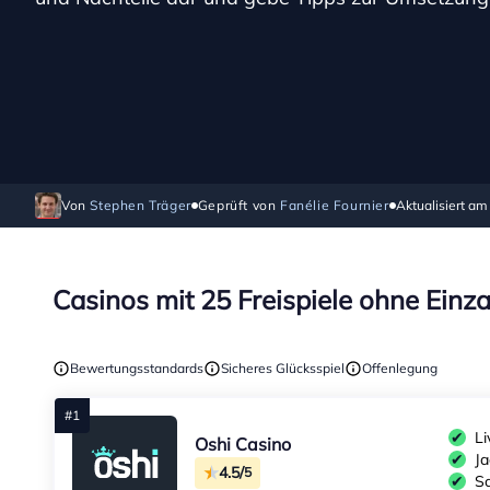
Von
Stephen Träger
Geprüft von
Fanélie Fournier
Aktualisiert am
Casinos mit 25 Freispiele ohne Einz
Bewertungsstandards
Sicheres Glücksspiel
Offenlegung
Li
Oshi Casino
Ja
4.5/
5
Sc