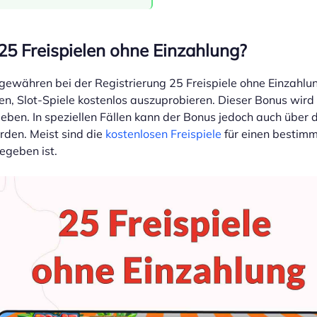
25 Freispielen ohne Einzahlung?
gewähren bei der Registrierung 25 Freispiele ohne Einzahlu
en, Slot-Spiele kostenlos auszuprobieren. Dieser Bonus wird
ben. In speziellen Fällen kann der Bonus jedoch auch über 
rden. Meist sind die
kostenlosen Freispiele
für einen bestim
egeben ist.