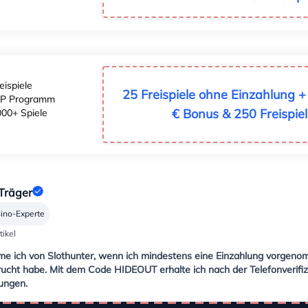
eispiele
25 Freispiele ohne Einzahlung +
IP Programm
€ Bonus & 250 Freispiel
00+ Spiele
Träger
ino-Experte
tikel
mme ich von Slothunter, wenn ich mindestens eine Einzahlung vorge
ucht habe. Mit dem Code
HIDEOUT
erhalte ich nach der Telefonverifi
ungen.