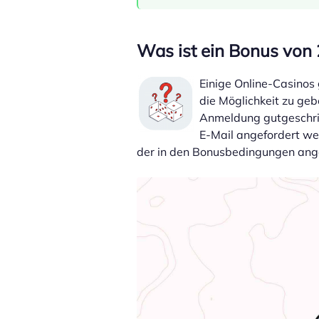
Was ist ein Bonus von 
Einige Online-Casinos 
die Möglichkeit zu geb
Anmeldung gutgeschrie
E-Mail angefordert we
der in den Bonusbedingungen ang