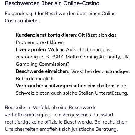
Beschwerden über ein Online-Casino
Folgendes gilt für Beschwerden über einen Online-
Casinoanbieter:
Kundendienst kontaktieren
: Oft lässt sich das
Problem direkt klären.
Lizenz prüfen
: Welche Aufsichtsbehörde ist
zuständig (z. B. ESBK, Malta Gaming Authority, UK
Gambling Commission)?
Beschwerde einreichen
: Direkt bei der zuständigen
Behörde möglich.
Verbraucherschutzorganisation einschalten
: In der
Schweiz bieten auch solche Stellen Unterstützung.
Beurteile im Vorfeld, ob eine Beschwerde
verhältnismässig ist – ein vergessenes Passwort
rechtfertigt keine offizielle Beschwerde. Bei rechtlichen
Unsicherheiten empfiehlt sich juristische Beratung.