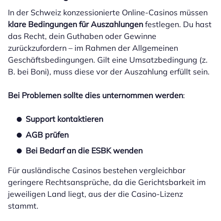
In der Schweiz konzessionierte Online-Casinos müssen
klare Bedingungen für Auszahlungen
festlegen. Du hast
das Recht, dein Guthaben oder Gewinne
zurückzufordern – im Rahmen der Allgemeinen
Geschäftsbedingungen. Gilt eine Umsatzbedingung (z.
B. bei Boni), muss diese vor der Auszahlung erfüllt sein.
Bei Problemen sollte dies unternommen werden
:
Support kontaktieren
AGB prüfen
Bei Bedarf an die ESBK wenden
Für ausländische Casinos bestehen vergleichbar
geringere Rechtsansprüche, da die Gerichtsbarkeit im
jeweiligen Land liegt, aus der die Casino-Lizenz
stammt.