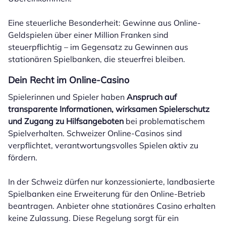
Eine steuerliche Besonderheit: Gewinne aus Online-
Geldspielen über einer Million Franken sind
steuerpflichtig – im Gegensatz zu Gewinnen aus
stationären Spielbanken, die steuerfrei bleiben.
Dein Recht im Online-Casino
Spielerinnen und Spieler haben
Anspruch auf
transparente Informationen, wirksamen Spielerschutz
und Zugang zu Hilfsangeboten
bei problematischem
Spielverhalten. Schweizer Online-Casinos sind
verpflichtet, verantwortungsvolles Spielen aktiv zu
fördern.
In der Schweiz dürfen nur konzessionierte, landbasierte
Spielbanken eine Erweiterung für den Online-Betrieb
beantragen. Anbieter ohne stationäres Casino erhalten
keine Zulassung. Diese Regelung sorgt für ein