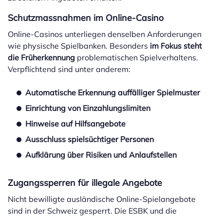
Schutzmassnahmen im Online-Casino
Online-Casinos unterliegen denselben Anforderungen
wie physische Spielbanken. Besonders
im Fokus steht
die Früherkennung
problematischen Spielverhaltens.
Verpflichtend sind unter anderem:
Automatische Erkennung auffälliger Spielmuster
Einrichtung von Einzahlungslimiten
Hinweise auf Hilfsangebote
Ausschluss spielsüchtiger Personen
Aufklärung über Risiken und Anlaufstellen
Zugangssperren für illegale Angebote
Nicht bewilligte ausländische Online-Spielangebote
sind in der Schweiz gesperrt. Die ESBK und die