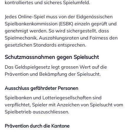
kontrolliertes und sicheres Spielumfeld.
Jedes Online-Spiel muss von der Eidgenössischen
Spielbankenkommission (ESBK) einzeln geprüft und
genehmigt werden. So wird sichergestellt, dass
Spielmechanik, Auszahlungsraten und Fairness den
gesetzlichen Standards entsprechen.
Schutzmassnahmen gegen Spielsucht
Das Geldspielgesetz legt grossen Wert auf die
Prävention und Bekämpfung der Spielsucht.
Ausschluss gefährdeter Personen
Spielbanken und Lotteriegesellschaften sind
verpflichtet, Spieler mit Anzeichen von Spielsucht vom
Spielbetrieb auszuschliessen.
Prävention durch die Kantone