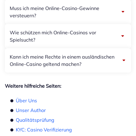
Muss ich meine Online-Casino-Gewinne
versteuern?
Wie schützen mich Online-Casinos vor
Spielsucht?
Kann ich meine Rechte in einem ausländischen
Online-Casino geltend machen?
Weitere hilfreiche Seiten:
Über Uns
Unser Author
Qualitätsprüfung
KYC: Casino Verifizierung