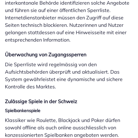
interkantonale Behörde identifizieren solche Angebote
und führen sie auf einer öffentlichen Sperrliste.
Internetdienstanbieter müssen den Zugriff auf diese
Seiten technisch blockieren. Nutzerinnen und Nutzer
gelangen stattdessen auf eine Hinweisseite mit einer
entsprechenden Information.
Überwachung von Zugangssperren
Die Sperrliste wird regelmässig von den
Aufsichtsbehörden überprüft und aktualisiert. Das
System gewährleistet eine dynamische und sichere
Kontrolle des Marktes.
Zulässige Spiele in der Schweiz
Spielbankenspiele
Klassiker wie Roulette, Blackjack und Poker dürfen
sowohl offline als auch online ausschliesslich von
konzessionierten Spielbanken angeboten werden.