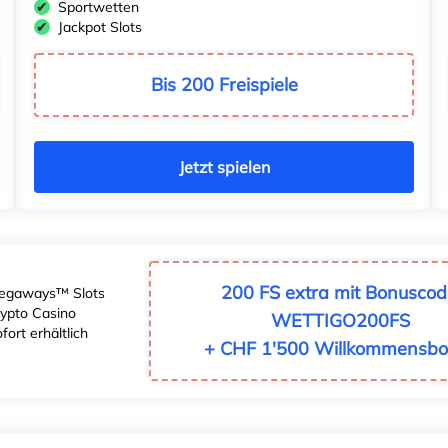
Sportwetten
Jackpot Slots
Bis 200 Freispiele
Jetzt spielen
200 FS extra mit Bonuscod
egaways™ Slots
ypto Casino
WETTIGO200FS
fort erhältlich
+ CHF 1'500 Willkommensb