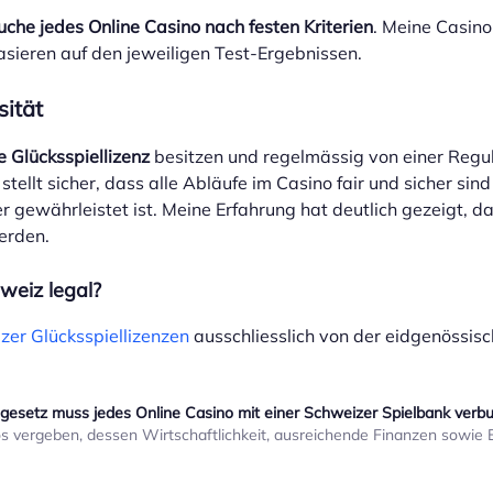
uche jedes Online Casino nach festen Kriterien
. Meine Casin
ieren auf den jeweiligen Test-Ergebnissen.
sität
e Glücksspiellizenz
besitzen und regelmässig von einer Regu
ellt sicher, dass alle Abläufe im Casino fair und sicher sin
 gewährleistet ist. Meine Erfahrung hat deutlich gezeigt, d
erden.
weiz legal?
izer Glücksspiellizenzen
ausschliesslich von der eidgenössi
esetz muss jedes Online Casino mit einer Schweizer Spielbank verb
os vergeben, dessen Wirtschaftlichkeit, ausreichende Finanzen sowie 