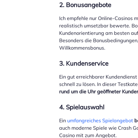
2. Bonusangebote
Ich empfehle nur Online-Casinos 
realistisch umsetzbar bewerte. Bo
Kundenorientierung am besten aufz
Besonders die Bonusbedingungen,
Willkommensbonus.
3. Kundenservice
Ein gut erreichbarer Kundendienst
schnell zu lösen. In dieser Testka
rund um die Uhr geöffneter Kunde
4. Spielauswahl
Ein
umfangreiches Spielangebot
be
auch moderne Spiele wie Crash Ga
Casino mit zum Angebot.