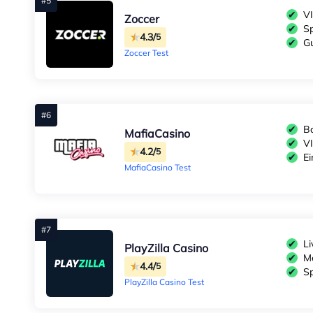
V
Zoccer
S
4.3/
5
G
Zoccer Test
B
MafiaCasino
V
4.2/
5
Ei
MafiaCasino Test
Li
PlayZilla Casino
M
4.4/
5
S
PlayZilla Casino Test