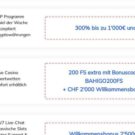
IP Programm
piel der Woche
300% bis zu 1'000€ und
zeptiert
ryptowährungen
200 FS extra mit Bonusco
ve Casino
portwetten
BAHIGO200FS
fort erhältlich
+ CHF 2'000 Willkommensb
/7 Live-Chat
assische Slots
Willkommensbonus 2'500€
ter Support &