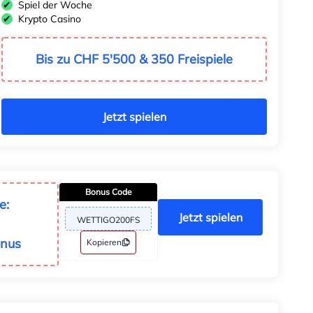
Spiel der Woche
Krypto Casino
Bis zu CHF 5'500 & 350 Freispiele
Jetzt spielen
Bonus Code
e:
Jetzt spielen
WETTIGO200FS
onus
Kopieren