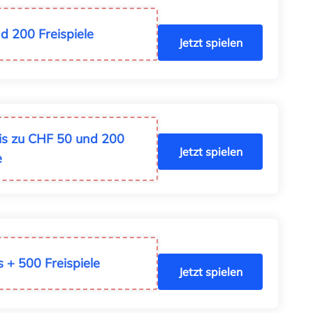
 200 Freispiele
Jetzt spielen
s zu CHF 50 und 200
Jetzt spielen
e
+ 500 Freispiele
Jetzt spielen