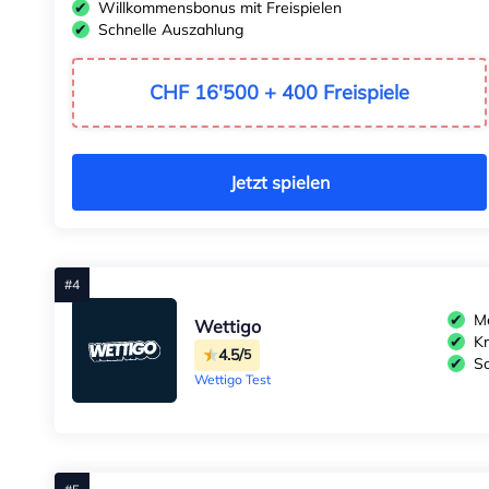
Willkommensbonus mit Freispielen
Schnelle Auszahlung
CHF 16'500 + 400 Freispiele
Jetzt spielen
M
Wettigo
Kr
4.5/
5
So
Wettigo Test