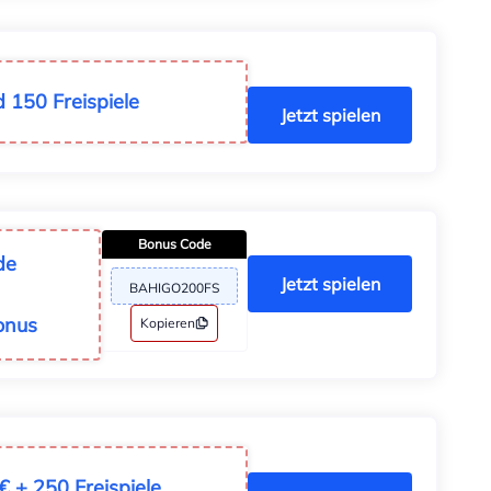
 150 Freispiele
Jetzt spielen
Bonus Code
de
Jetzt spielen
BAHIGO200FS
onus
Kopieren
 + 250 Freispiele