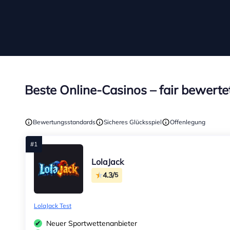
Beste Online-Casinos – fair bewerte
Bewertungsstandards
Sicheres Glücksspiel
Offenlegung
LolaJack
4.3/
5
LolaJack Test
Neuer Sportwettenanbieter