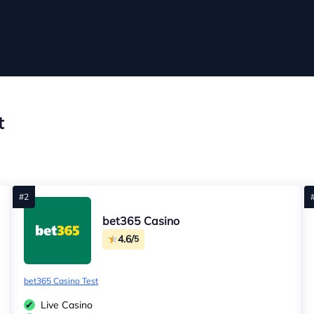
t
bet365 Casino
4.6/
5
bet365 Casino Test
Live Casino