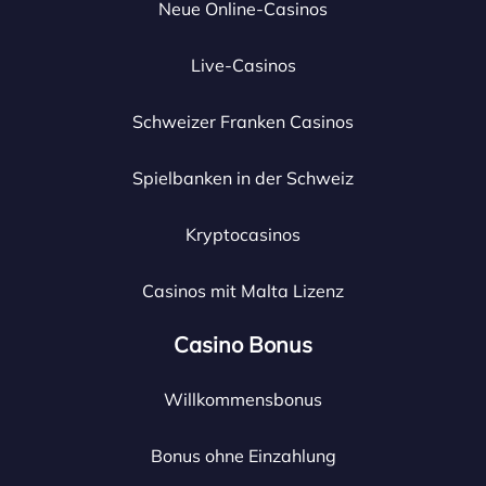
Neue Online-Casinos
Live-Casinos
Schweizer Franken Casinos
Spielbanken in der Schweiz
Kryptocasinos
Casinos mit Malta Lizenz
Casino Bonus
Willkommensbonus
Bonus ohne Einzahlung