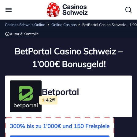
Casinos Schweiz Online
Online Casinos
BetPortal Casino Schweiz – 1’0
Autor & Kontrolle
BetPortal Casino Schweiz –
1’000€ Bonusgeld!
Betportal
4.2/
5
300% bis zu 1'000€ und 150 Freispiele