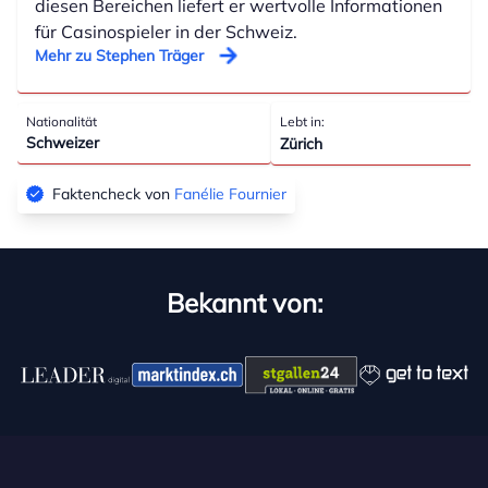
diesen Bereichen liefert er wertvolle Informationen
für Casinospieler in der Schweiz.
Mehr zu Stephen Träger
Nationalität
Lebt in:
Schweizer
Zürich
Faktencheck von
Fanélie Fournier
Bekannt von: