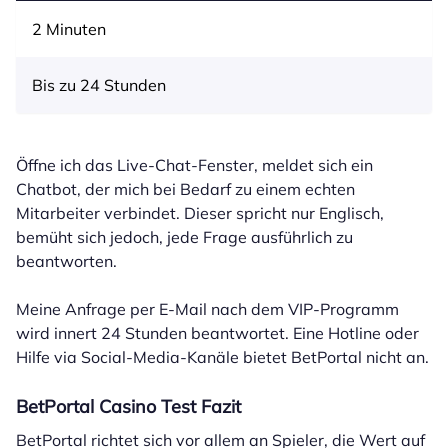
2 Minuten
Bis zu 24 Stunden
Öffne ich das Live-Chat-Fenster, meldet sich ein
Chatbot, der mich bei Bedarf zu einem echten
Mitarbeiter verbindet. Dieser spricht nur Englisch,
bemüht sich jedoch, jede Frage ausführlich zu
beantworten.
Meine Anfrage per E-Mail nach dem VIP-Programm
wird innert 24 Stunden beantwortet. Eine Hotline oder
Hilfe via Social-Media-Kanäle bietet BetPortal nicht an.
BetPortal Casino Test Fazit
BetPortal richtet sich vor allem an Spieler, die Wert auf