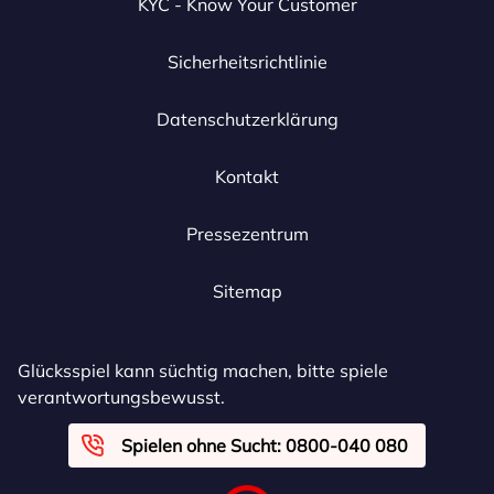
KYC - Know Your Customer
Sicherheitsrichtlinie
Datenschutzerklärung
Kontakt
Pressezentrum
Sitemap
Glücksspiel kann süchtig machen, bitte spiele
verantwortungsbewusst.
Spielen ohne Sucht: 0800-040 080