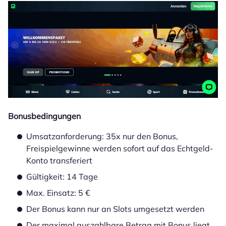
Bonusbedingungen
Umsatzanforderung: 35x nur den Bonus,
Freispielgewinne werden sofort auf das Echtgeld-
Konto transferiert
Gültigkeit: 14 Tage
Max. Einsatz: 5 €
Der Bonus kann nur an Slots umgesetzt werden
Der maximal auszahlbare Betrag mit Bonus liegt