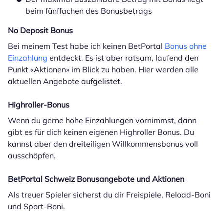
beim fünffachen des Bonusbetrags
No Deposit Bonus
Bei meinem Test habe ich keinen BetPortal
Bonus ohne
Einzahlung
entdeckt. Es ist aber ratsam, laufend den
Punkt «Aktionen» im Blick zu haben. Hier werden alle
aktuellen Angebote aufgelistet.
Highroller-Bonus
Wenn du gerne hohe Einzahlungen vornimmst, dann
gibt es für dich keinen eigenen Highroller Bonus. Du
kannst aber den dreiteiligen Willkommensbonus voll
ausschöpfen.
BetPortal Schweiz Bonusangebote und Aktionen
Als treuer Spieler sicherst du dir Freispiele, Reload-Boni
und Sport-Boni.