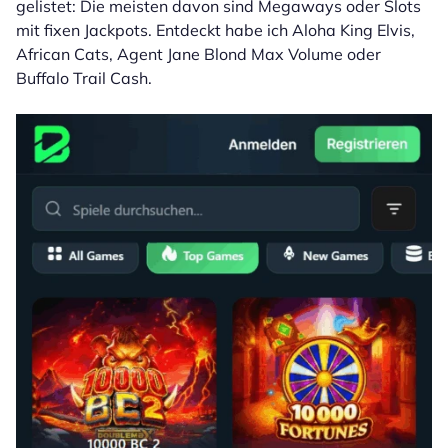
gelistet: Die meisten davon sind Megaways oder Slots
mit fixen Jackpots. Entdeckt habe ich Aloha King Elvis,
African Cats, Agent Jane Blond Max Volume oder
Buffalo Trail Cash.