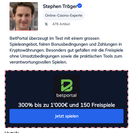
Stephen Träger
Online-Casino-Experte
478 Artikel
BetPortal überzeugt im Test mit einem grossen
Spieleangebot, fairen Bonusbedingungen und Zahlungen in
Kryptowährungen. Besonders gut gefallen mir die Freispiele
ohne Umsatzbedingungen sowie die praktischen Tools zum
verantwortungsvollen Spielen.
300% bis zu 1'000€ und 150 Freispiele
Jetzt spielen