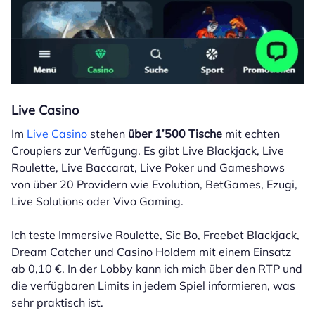
Live Casino
Im
Live Casino
stehen
über 1’500 Tische
mit echten
Croupiers zur Verfügung. Es gibt Live Blackjack, Live
Roulette, Live Baccarat, Live Poker und Gameshows
von über 20 Providern wie Evolution, BetGames, Ezugi,
Live Solutions oder Vivo Gaming.
Ich teste Immersive Roulette, Sic Bo, Freebet Blackjack,
Dream Catcher und Casino Holdem mit einem Einsatz
ab 0,10 €. In der Lobby kann ich mich über den RTP und
die verfügbaren Limits in jedem Spiel informieren, was
sehr praktisch ist.