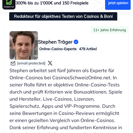
300% bis zu 1'000€ und 150 Freispiele
Jetzt spielen
Redakteur für objektives Testen von Casinos & Boni
11+ Jahre Erfahrung
Stephen Träger
Online-Casino-Experte
478 Artikel
[email protected]
Stephen arbeitet seit fünf Jahren als Experte für
Online-Casinos bei CasinosSchweizOnline.net. In
seiner Rolle führt er objektive Online-Casino-Tests
durch und prüft Kriterien wie Bonusaktionen, Spiele
und Hersteller, Live-Casinos, Lizenzen,
Spielerschutz, Apps und VIP-Programme. Durch
seine Bewertungen in Casino-Reviews ermöglicht
er einen gezielten Vergleich von Online-Casinos.
Dank seiner Erfahrung und fundierten Kenntnisse in