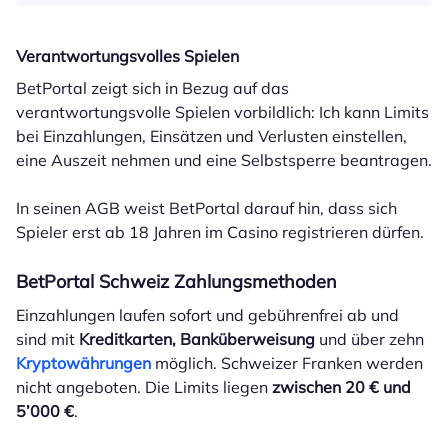
Verantwortungsvolles Spielen
BetPortal zeigt sich in Bezug auf das
verantwortungsvolle Spielen vorbildlich: Ich kann Limits
bei Einzahlungen, Einsätzen und Verlusten einstellen,
eine Auszeit nehmen und eine Selbstsperre beantragen.
In seinen AGB weist BetPortal darauf hin, dass sich
Spieler erst ab 18 Jahren im Casino registrieren dürfen.
BetPortal Schweiz Zahlungsmethoden
Einzahlungen laufen sofort und gebührenfrei ab und
sind mit
Kreditkarten, Banküberweisung
und über zehn
Kryptowährungen
möglich. Schweizer Franken werden
nicht angeboten. Die Limits liegen
zwischen 20 € und
5’000 €
.