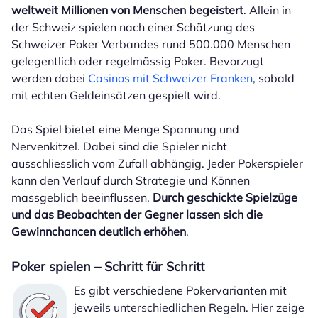
weltweit Millionen von Menschen begeistert
. Allein in
der Schweiz spielen nach einer Schätzung des
Schweizer Poker Verbandes rund 500.000 Menschen
gelegentlich oder regelmässig Poker. Bevorzugt
werden dabei
Casinos mit Schweizer Franken
, sobald
mit echten Geldeinsätzen gespielt wird.
Das Spiel bietet eine Menge Spannung und
Nervenkitzel. Dabei sind die Spieler nicht
ausschliesslich vom Zufall abhängig. Jeder Pokerspieler
kann den Verlauf durch Strategie und Können
massgeblich beeinflussen.
Durch geschickte Spielzüge
und das Beobachten der Gegner lassen sich die
Gewinnchancen deutlich erhöhen
.
Poker spielen – Schritt für Schritt
Es gibt verschiedene Pokervarianten mit
jeweils unterschiedlichen Regeln. Hier zeige