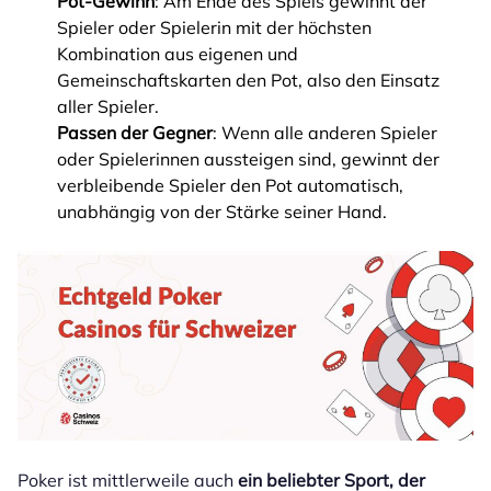
Pot-Gewinn
: Am Ende des Spiels gewinnt der
Spieler oder Spielerin mit der höchsten
Kombination aus eigenen und
Gemeinschaftskarten den Pot, also den Einsatz
aller Spieler.
Passen der Gegner
: Wenn alle anderen Spieler
oder Spielerinnen aussteigen sind, gewinnt der
verbleibende Spieler den Pot automatisch,
unabhängig von der Stärke seiner Hand.
Poker ist mittlerweile auch
ein beliebter Sport, der