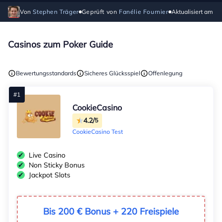
kommt es aber auf das Können an. Mein
Von
Stephen Träger
Geprüft von
Fanélie Fournier
Aktualisiert am 1 
Poker Guide erklärt alles Wichtige zum
Spielen von Live Poker.
Casinos zum Poker Guide
Bewertungsstandards
Sicheres Glücksspiel
Offenlegung
CookieCasino
4.2/
5
CookieCasino Test
Live Casino
Non Sticky Bonus
Jackpot Slots
Bis 200 € Bonus + 220 Freispiele