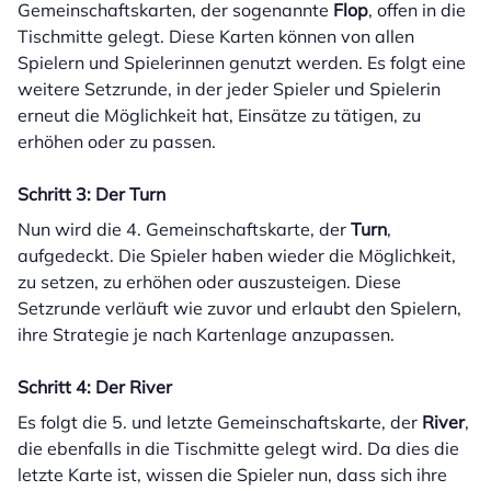
Gemeinschaftskarten, der sogenannte
Flop
, offen in die
Tischmitte gelegt. Diese Karten können von allen
Spielern und Spielerinnen genutzt werden. Es folgt eine
weitere Setzrunde, in der jeder Spieler und Spielerin
erneut die Möglichkeit hat, Einsätze zu tätigen, zu
erhöhen oder zu passen.
Schritt 3: Der Turn
Nun wird die 4. Gemeinschaftskarte, der
Turn
,
aufgedeckt. Die Spieler haben wieder die Möglichkeit,
zu setzen, zu erhöhen oder auszusteigen. Diese
Setzrunde verläuft wie zuvor und erlaubt den Spielern,
ihre Strategie je nach Kartenlage anzupassen.
Schritt 4: Der River
Es folgt die 5. und letzte Gemeinschaftskarte, der
River
,
die ebenfalls in die Tischmitte gelegt wird. Da dies die
letzte Karte ist, wissen die Spieler nun, dass sich ihre