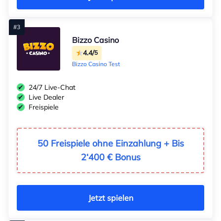
Bizzo Casino
4.4/
5
Bizzo Casino Test
24/7 Live-Chat
Live Dealer
Freispiele
50 Freispiele ohne Einzahlung + Bis
2‘400 € Bonus
Jetzt spielen