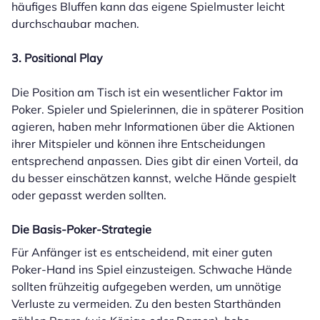
häufiges Bluffen kann das eigene Spielmuster leicht
durchschaubar machen.
3. Positional Play
Die Position am Tisch ist ein wesentlicher Faktor im
Poker. Spieler und Spielerinnen, die in späterer Position
agieren, haben mehr Informationen über die Aktionen
ihrer Mitspieler und können ihre Entscheidungen
entsprechend anpassen. Dies gibt dir einen Vorteil, da
du besser einschätzen kannst, welche Hände gespielt
oder gepasst werden sollten.
Die Basis-Poker-Strategie
Für Anfänger ist es entscheidend, mit einer guten
Poker-Hand ins Spiel einzusteigen. Schwache Hände
sollten frühzeitig aufgegeben werden, um unnötige
Verluste zu vermeiden. Zu den besten Starthänden