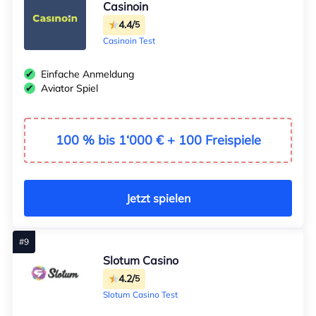
Casinoin
4.4/
5
Casinoin Test
Einfache Anmeldung
Aviator Spiel
100 % bis 1‘000 € + 100 Freispiele
Jetzt spielen
Slotum Casino
4.2/
5
Slotum Casino Test