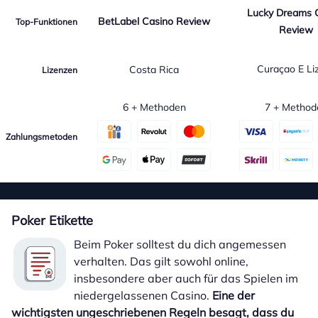
Lucky Dreams 
BetLabel Casino Review
Top-Funktionen
Review
Curaçao E Li
Costa Rica
Lizenzen
6 + Methoden
7 + Method
Zahlungsmetoden
Poker Etikette
Beim Poker solltest du dich angemessen
verhalten. Das gilt sowohl online,
insbesondere aber auch für das Spielen im
niedergelassenen Casino.
Eine der
wichtigsten ungeschriebenen Regeln besagt, dass du