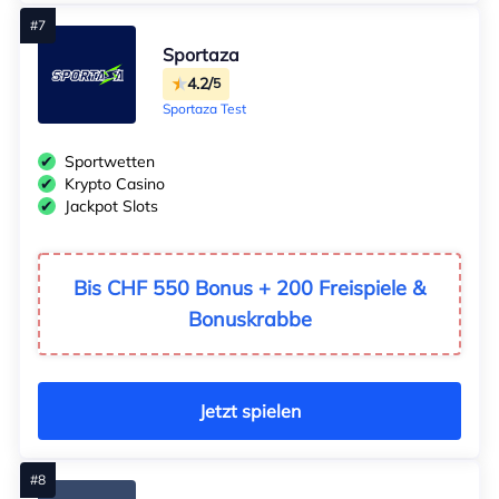
Sportaza
4.2/
5
Sportaza Test
Sportwetten
Krypto Casino
Jackpot Slots
Bis CHF 550 Bonus + 200 Freispiele &
Bonuskrabbe
Jetzt spielen