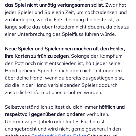
das Spiel nicht unnötig verlangsamen sollst
. Zwar hat
jeder Spieler und Spielerin Zeit, um nachzudenken und
zu überlegen, welche Entscheidung die beste ist, zu
lange sollte das aber trotzdem nicht dauern, da dies zu
einer Unterbrechung des Spielfluss führen würde.
Neue Spieler und Spielerinnen machen oft den Fehler,
ihre Karten zu früh zu zeigen
. Solange der Kampf um
den Pott noch nicht entschieden ist, hält jeder seine
Hand geheim. Spreche auch dann nicht mit anderen
über deine Hand, wenn du bereits ausgestiegen bist,
da die in der Hand verbleibenden Spieler dadurch
zusätzliche Informationen erhalten würden.
Selbstverständlich solltest du dich immer
höfflich und
respektvoll gegenüber den anderen
verhalten.
Übermässiges Jubeln oder lautes Fluchen ist
unangebracht und wird nicht gerne gesehen. In den
gehobenen
Casinos für Online Poker
Schweiz wird