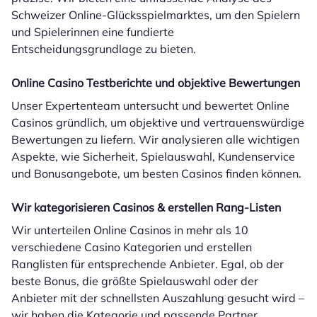
Schweizer Online-Glücksspielmarktes, um den Spielern
und Spielerinnen eine fundierte
Entscheidungsgrundlage zu bieten.
Online Casino Testberichte und objektive Bewertungen
Unser Expertenteam untersucht und bewertet Online
Casinos gründlich, um objektive und vertrauenswürdige
Bewertungen zu liefern. Wir analysieren alle wichtigen
Aspekte, wie Sicherheit, Spielauswahl, Kundenservice
und Bonusangebote, um besten Casinos finden können.
Wir kategorisieren Casinos & erstellen Rang-Listen
Wir unterteilen Online Casinos in mehr als 10
verschiedene Casino Kategorien und erstellen
Ranglisten für entsprechende Anbieter. Egal, ob der
beste Bonus, die größte Spielauswahl oder der
Anbieter mit der schnellsten Auszahlung gesucht wird –
wir haben die Kategorie und passende Partner.