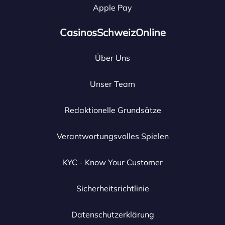
Apple Pay
CasinosSchweizOnline
Über Uns
Unser Team
Redaktionelle Grundsätze
Verantwortungsvolles Spielen
KYC - Know Your Customer
Sicherheitsrichtlinie
Datenschutzerklärung