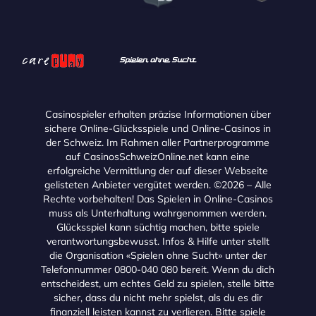
Casinospieler erhalten präzise Informationen über
sichere Online-Glücksspiele und Online-Casinos in
der Schweiz. Im Rahmen aller Partnerprogramme
auf CasinosSchweizOnline.net kann eine
erfolgreiche Vermittlung der auf dieser Webseite
gelisteten Anbieter vergütet werden. ©2026 – Alle
Rechte vorbehalten! Das Spielen in Online-Casinos
muss als Unterhaltung wahrgenommen werden.
Glücksspiel kann süchtig machen, bitte spiele
verantwortungsbewusst. Infos & Hilfe unter stellt
die Organisation «Spielen ohne Sucht» unter der
Telefonnummer 0800-040 080 bereit. Wenn du dich
entscheidest, um echtes Geld zu spielen, stelle bitte
sicher, dass du nicht mehr spielst, als du es dir
finanziell leisten kannst zu verlieren. Bitte spiele