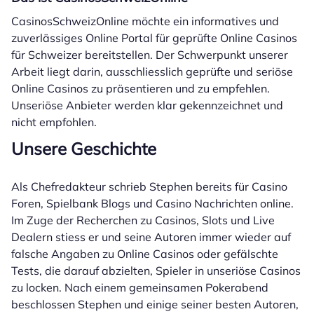
CasinosSchweizOnline möchte ein informatives und
zuverlässiges Online Portal für geprüfte Online Casinos
für Schweizer bereitstellen. Der Schwerpunkt unserer
Arbeit liegt darin, ausschliesslich geprüfte und seriöse
Online Casinos zu präsentieren und zu empfehlen.
Unseriöse Anbieter werden klar gekennzeichnet und
nicht empfohlen.
Unsere Geschichte
Als Chefredakteur schrieb Stephen bereits für Casino
Foren, Spielbank Blogs und Casino Nachrichten online.
Im Zuge der Recherchen zu Casinos, Slots und Live
Dealern stiess er und seine Autoren immer wieder auf
falsche Angaben zu Online Casinos oder gefälschte
Tests, die darauf abzielten, Spieler in unseriöse Casinos
zu locken. Nach einem gemeinsamen Pokerabend
beschlossen Stephen und einige seiner besten Autoren,