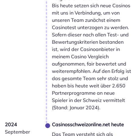
Bis heute setzen sich neue Casinos
mit uns in Verbindung, um von
unseren Team zunächst einem
Casinotest unterzogen zu werden.
Sofern dieser nach allen Test- und
Bewertungskriterien bestanden
ist, wird der Casinoanbieter in
meinem Casino Vergleich
aufgenommen, fair bewertet und
weiterempfohlen. Auf den Erfolg ist
das gesamte Team sehr stolz und
haben bis heute weit über 2.650
Partnerprogramme an neue
Spieler in der Schweiz vermittelt
(Stand: Januar 2024).
2024
Casinosschweizonline.net heute
September
Das Team versteht sich als