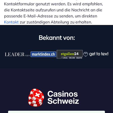
Kontaktformular genutzt werden. Es wird empfohlen,
die Kontaktseite aufzurufen und die Nachricht an die
passende E-Mail-Adresse zu senden, um direkten
Kontakt
zur zuständigen Abteilung zu erhalten.
Bekannt von: