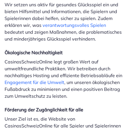
Wir setzen uns aktiv für gesundes Glücksspiel ein und
bieten Hilfsmittel und Informationen, die Spielern und
Spielerinnen dabei helfen, sicher zu spielen. Zudem
erklären wir, was
verantwortungsvolles Spielen
bedeutet und zeigen Maßnahmen, die problematisches
und minderjähriges Glücksspiel verhindern.
Ökologische Nachhaltigkeit
CasinosSchweizOnline legt großen Wert auf
umweltfreundliche Praktiken. Wir betreiben durch
nachhaltiges Hosting und effiziente Betriebsabläufe ein
Engagement für die Umwelt
, um unseren ökologischen
Fußabdruck zu minimieren und einen positiven Beitrag
zum Umweltschutz zu leisten.
Förderung der Zugänglichkeit für alle
Unser Ziel ist es, die Website von
CasinosSchweizOnline für alle Spieler und Spielerinnen