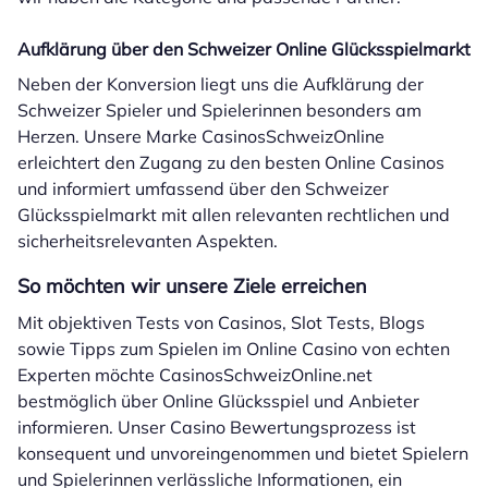
Aufklärung über den Schweizer Online Glücksspielmarkt
Neben der Konversion liegt uns die Aufklärung der
Schweizer Spieler und Spielerinnen besonders am
Herzen. Unsere Marke CasinosSchweizOnline
erleichtert den Zugang zu den besten Online Casinos
und informiert umfassend über den Schweizer
Glücksspielmarkt mit allen relevanten rechtlichen und
sicherheitsrelevanten Aspekten.
So möchten wir unsere Ziele erreichen
Mit objektiven Tests von Casinos, Slot Tests, Blogs
sowie Tipps zum Spielen im Online Casino von echten
Experten möchte CasinosSchweizOnline.net
bestmöglich über Online Glücksspiel und Anbieter
informieren. Unser Casino Bewertungsprozess ist
konsequent und unvoreingenommen und bietet Spielern
und Spielerinnen verlässliche Informationen, ein