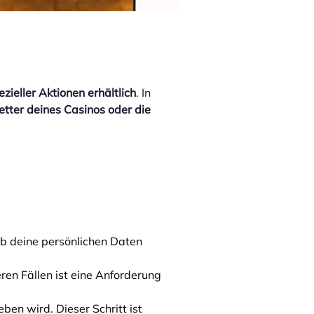
ieller Aktionen erhältlich
. In
tter deines Casinos oder die
ib deine persönlichen Daten
en Fällen ist eine Anforderung
ben wird. Dieser Schritt ist