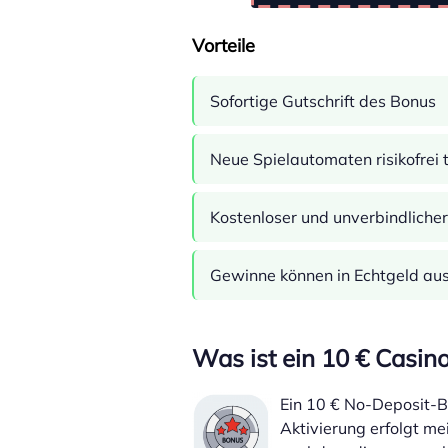
Vorteile
Sofortige Gutschrift des Bonus
Neue Spielautomaten risikofrei 
Kostenloser und unverbindliche
Gewinne können in Echtgeld au
Was ist ein 10 € Casi
Ein 10 € No-Deposit-B
Aktivierung erfolgt me