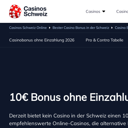
Casinos
Casin
Casinos Schweiz Online
Bester Casino Bonus in der Schweiz
Casino 
Casinobonus ohne Einzahlung 2026
Pro & Contra Tabelle
10€ Bonus ohne Einzahl
Derzeit bietet kein Casino in der Schweiz einen 
empfehlenswerte Online-Casinos, die alternative