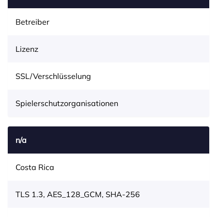
Betreiber
Lizenz
SSL/Verschlüsselung
Spielerschutzorganisationen
n/a
Costa Rica
TLS 1.3, AES_128_GCM, SHA-256