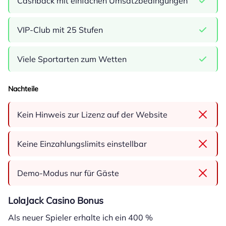
Cashback mit einfachen Umsatzbedingungen
VIP-Club mit 25 Stufen
Viele Sportarten zum Wetten
Nachteile
Kein Hinweis zur Lizenz auf der Website
Keine Einzahlungslimits einstellbar
Demo-Modus nur für Gäste
LolaJack Casino Bonus
Als neuer Spieler erhalte ich ein 400 %