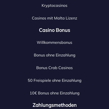
Kryptocasinos
Casinos mit Malta Lizenz
Casino Bonus
Willkommensbonus
Bonus ohne Einzahlung
Bonus Crab Casinos
50 Freispiele ohne Einzahlung
10€ Bonus ohne Einzahlung
Zahlungsmethoden