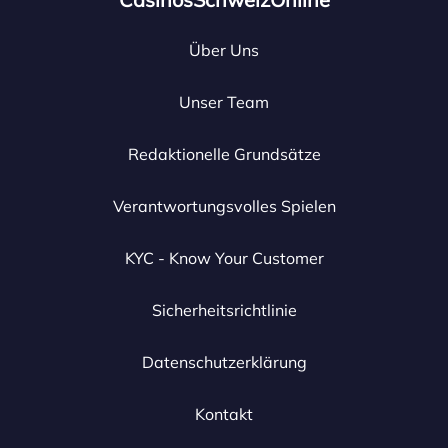
Über Uns
Unser Team
Redaktionelle Grundsätze
Verantwortungsvolles Spielen
KYC - Know Your Customer
Sicherheitsrichtlinie
Datenschutzerklärung
Kontakt