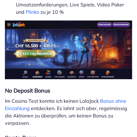
Umsatzanforderungen, Live Spiele, Video Poker
und
Plinko
zu je 10 %
No Deposit Bonus
Im Casino Test konnte ich keinen LolaJack
Bonus ohne
Einzahlung
entdecken. Es lohnt sich aber, regelmässig
die Aktionen zu überprüfen, um keinen Bonus zu
verpassen.