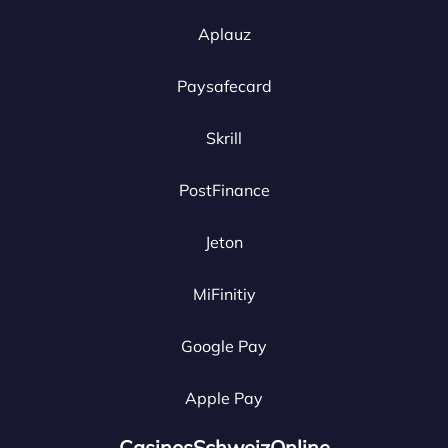
Aplauz
Paysafecard
Skrill
PostFinance
Jeton
MiFinitiy
Google Pay
Apple Pay
CasinosSchweizOnline