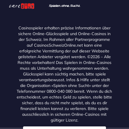
Casinospieler erhalten präzise Informationen über
sichere Online-Glücksspiele und Online-Casinos in
der Schweiz. Im Rahmen aller Partnerprogramme
auf CasinosSchweizOnline.net kann eine
erfolgreiche Vermittlung der auf dieser Webseite
gelisteten Anbieter vergütet werden. ©2026 – Alle
Rechte vorbehalten! Das Spielen in Online-Casinos
muss als Unterhaltung wahrgenommen werden.
Glücksspiel kann süchtig machen, bitte spiele
verantwortungsbewusst. Infos & Hilfe unter stellt
die Organisation «Spielen ohne Sucht» unter der
Telefonnummer 0800-040 080 bereit. Wenn du dich
entscheidest, um echtes Geld zu spielen, stelle bitte
sicher, dass du nicht mehr spielst, als du es dir
finanziell leisten kannst zu verlieren. Bitte spiele
ausschliesslich in sicheren Online-Casinos mit
gültiger Lizenz.