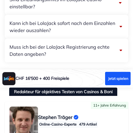
einstellbar?
Kann ich bei LolaJack sofort nach dem Einzahlen
wieder auszahlen?
Muss ich bei der LolaJack Registrierung echte
Daten angeben?
CHF 16'500 + 400 Freispiele
Jetzt spielen
Redakteur für objektives Testen von Casinos & Boni
11+ Jahre Erfahrung
Stephen Träger
Online-Casino-Experte
479 Artikel