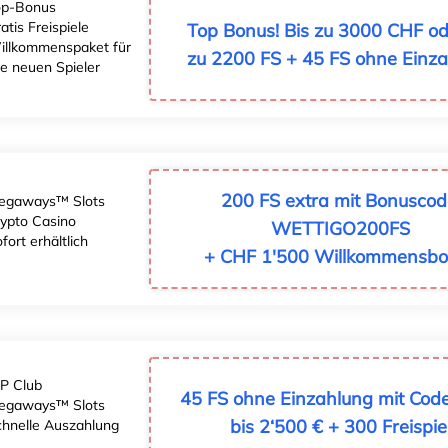
op-Bonus
atis Freispiele
Top Bonus! Bis zu 3000 CHF od
illkommenspaket für
zu 2200 FS + 45 FS ohne Einz
le neuen Spieler
200 FS extra mit Bonuscod
egaways™ Slots
ypto Casino
WETTIGO200FS
fort erhältlich
+ CHF 1'500 Willkommensb
P Club
45 FS ohne Einzahlung mit Cod
egaways™ Slots
bis 2‘500 € + 300 Freispie
hnelle Auszahlung