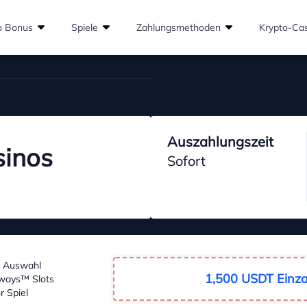
o Bonus
Spiele
Zahlungsmethoden
Krypto-Ca
Auszahlungszeit
sinos
Sofort
 Auswahl
1,500 USDT Einz
ays™ Slots
r Spiel