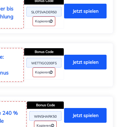
Bonus Code
er bis
Jetzt spielen
SLOTSVADER50
ahlung
Kopieren
Bonus Code
e:
Jetzt spielen
WETTIGO200FS
onus
Kopieren
Bonus Code
e 240 %
Jetzt spielen
WINSHARK50
le
Kopieren