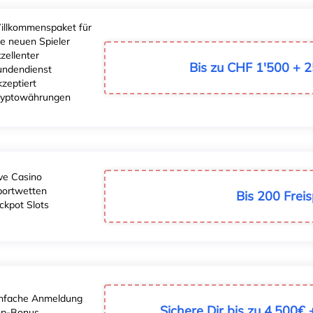
illkommenspaket für
le neuen Spieler
zellenter
Bis zu CHF 1'500 + 2
undendienst
zeptiert
ryptowährungen
ve Casino
portwetten
Bis 200 Freis
ckpot Slots
infache Anmeldung
Sichere Dir bis zu 4.500€
op-Bonus