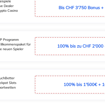
eispiele
ve Dealer
Bis CHF 3'750 Bonus + 
ypto Casino
IP Programm
illkommenspaket für
100% bis zu CHF 2'000 +
le neuen Spieler
uchBetter
ckpot Slots
100% bis 1'500€ + 10
portwetten