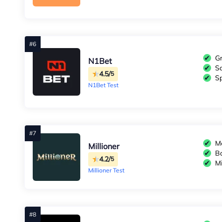
G
N1Bet
Sc
4.5/
5
S
N1Bet Test
M
Millioner
B
4.2/
5
Mi
Millioner Test