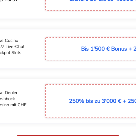
ve Casino
/7 Live-Chat
Bis 1'500 € Bonus + 2
ckpot Slots
ve Dealer
ashback
250% bis zu 3'000 € + 25
asino mit CHF