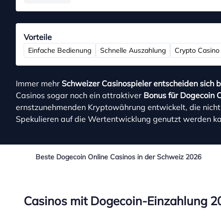
Vorteile
Einfache Bedienung
Schnelle Auszahlung
Crypto Casino
Immer mehr
Schweizer Casinospieler entscheiden sich 
Casinos sogar noch ein attraktiver
Bonus für Dogecoin Ca
ernstzunehmenden Kryptowährung entwickelt, die nicht
Spekulieren auf die Wertentwicklung genutzt werden k
Ein- und Auszahlungen mit dem Coin beachten solltest
sind.
Beste Dogecoin Online Casinos in der Schweiz 2026
Casinos mit Dogecoin-Einzahlung 2