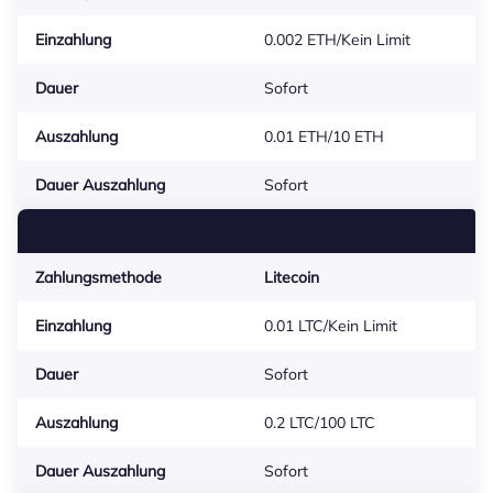
Einzahlung
0.002 ETH/Kein Limit
Dauer
Sofort
Auszahlung
0.01 ETH/10 ETH
Dauer Auszahlung
Sofort
Zahlungsmethode
Litecoin
Einzahlung
0.01 LTC/Kein Limit
Dauer
Sofort
Auszahlung
0.2 LTC/100 LTC
Dauer Auszahlung
Sofort