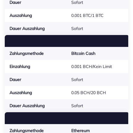
Dauer
Sofort
Auszahlung
0.001 BTC/1 BTC
Dauer Auszahlung
Sofort
Zahlungsmethode
Bitcoin Cash
Einzahlung
0.001 BCH/Kein Limit
Dauer
Sofort
Auszahlung
0.05 BCH/20 BCH
Dauer Auszahlung
Sofort
Zahlungsmethode
Ethereum