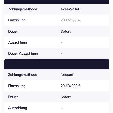
Zahlungsmethode
eZeeWallet
Einzahlung
20 €/2‘500 €
Dauer
Sofort
Auszahlung
-
Dauer Auszahlung
-
Zahlungsmethode
Neosurf
Einzahlung
20 €/4‘000 €
Dauer
Sofort
Auszahlung
-