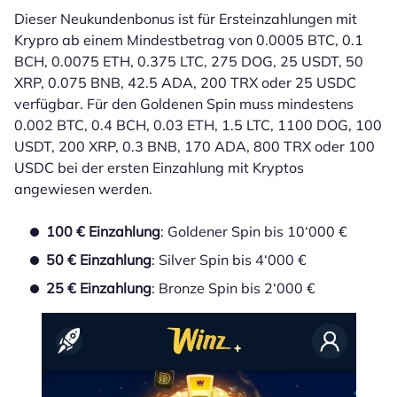
Dieser Neukundenbonus ist für Ersteinzahlungen mit
Krypro ab einem Mindestbetrag von 0.0005 BTC, 0.1
BCH, 0.0075 ETH, 0.375 LTC, 275 DOG, 25 USDT, 50
XRP, 0.075 BNB, 42.5 ADA, 200 TRX oder 25 USDC
verfügbar. Für den Goldenen Spin muss mindestens
0.002 BTC, 0.4 BCH, 0.03 ETH, 1.5 LTC, 1100 DOG, 100
USDT, 200 XRP, 0.3 BNB, 170 ADA, 800 TRX oder 100
USDC bei der ersten Einzahlung mit Kryptos
angewiesen werden.
100 € Einzahlung
: Goldener Spin bis 10‘000 €
50 € Einzahlung
: Silver Spin bis 4‘000 €
25 € Einzahlung
: Bronze Spin bis 2‘000 €