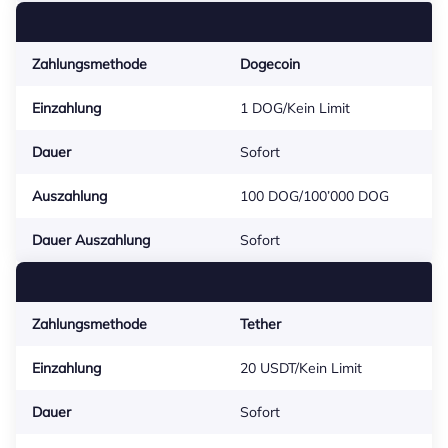
Zahlungsmethode
Dogecoin
Einzahlung
1 DOG/Kein Limit
Dauer
Sofort
Auszahlung
100 DOG/100’000 DOG
Dauer Auszahlung
Sofort
Zahlungsmethode
Tether
Einzahlung
20 USDT/Kein Limit
Dauer
Sofort