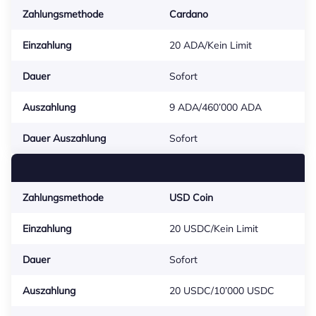
Zahlungsmethode
Cardano
Einzahlung
20 ADA/Kein Limit
Dauer
Sofort
Auszahlung
9 ADA/460’000 ADA
Dauer Auszahlung
Sofort
Zahlungsmethode
USD Coin
Einzahlung
20 USDC/Kein Limit
Dauer
Sofort
Auszahlung
20 USDC/10’000 USDC