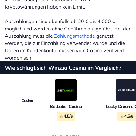
Kryptowährungen haben kein Limit.
Auszahlungen sind ebenfalls ab 20 € bis 4’000 €
möglich und werden ohne Gebühren ausgeführt. Bei der
Auszahlung muss die
Zahlungsmethode
genutzt
werden, die zur Einzahlung verwendet wurde und die
Daten im Kundenkonto müssen vom Casino verifiziert
worden sein.
Wie schlägt sich Winz.io Casino im Vergleich?
Casino
BetLabel Casino
Lucky Dreams 
4.5/
4.5/
5
5