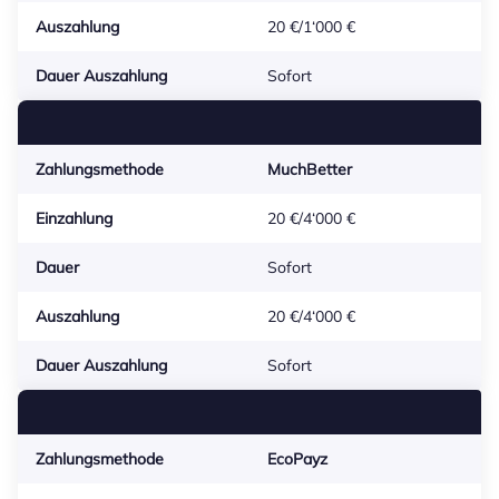
Auszahlung
20 €/1‘000 €
Dauer Auszahlung
Sofort
Zahlungsmethode
MuchBetter
Einzahlung
20 €/4‘000 €
Dauer
Sofort
Auszahlung
20 €/4‘000 €
Dauer Auszahlung
Sofort
Zahlungsmethode
EcoPayz