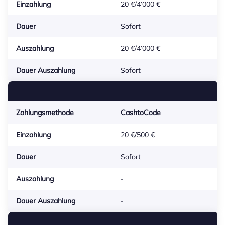
Einzahlung
20 €/4‘000 €
Dauer
Sofort
Auszahlung
20 €/4‘000 €
Dauer Auszahlung
Sofort
Zahlungsmethode
CashtoCode
Einzahlung
20 €/500 €
Dauer
Sofort
Auszahlung
-
Dauer Auszahlung
-