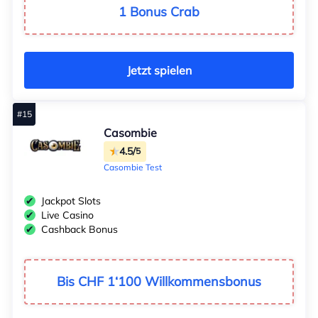
1 Bonus Crab
Jetzt spielen
Casombie
4.5/
5
Casombie Test
Jackpot Slots
Live Casino
Cashback Bonus
Bis CHF 1‘100 Willkommensbonus