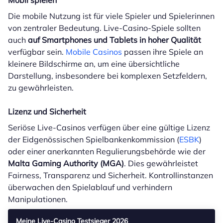
Mobil spielen
Die mobile Nutzung ist für viele Spieler und Spielerinnen
von zentraler Bedeutung. Live-Casino-Spiele sollten
auch
auf Smartphones und Tablets in hoher Qualität
verfügbar sein.
Mobile Casinos
passen ihre Spiele an
kleinere Bildschirme an, um eine übersichtliche
Darstellung, insbesondere bei komplexen Setzfeldern,
zu gewährleisten.
Lizenz und Sicherheit
Seriöse Live-Casinos verfügen über eine gültige Lizenz
der Eidgenössischen Spielbankenkommission (
ESBK
)
oder einer anerkannten Regulierungsbehörde wie der
Malta Gaming Authority (MGA)
. Dies gewährleistet
Fairness, Transparenz und Sicherheit. Kontrollinstanzen
überwachen den Spielablauf und verhindern
Manipulationen.
Meine Live-Casino Testsieger 2026