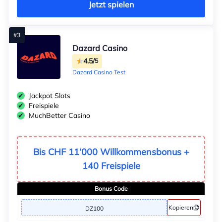
Jetzt spielen
Dazard Casino
4.5/
5
Dazard Casino Test
Jackpot Slots
Freispiele
MuchBetter Casino
Bis CHF 11‘000 Willkommensbonus +
140 Freispiele
Bonus Code
Kopieren
DZ100