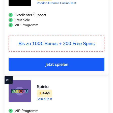
Voodoo Dreams Casino Test
Exzellenter Support
Freispiele
VIP Programm
Bis zu 100€ Bonus + 200 Free Spins
Jetzt spielen
Spinia
4.4/
5
Spinia Test
VIP Programm