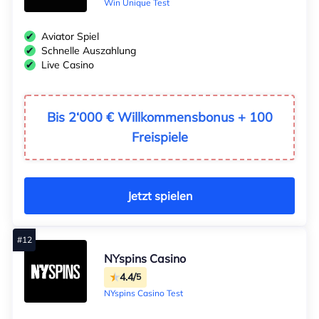
Win Unique Test
Aviator Spiel
Schnelle Auszahlung
Live Casino
Bis 2‘000 € Willkommensbonus + 100
Freispiele
Jetzt spielen
NYspins Casino
4.4/
5
NYspins Casino Test