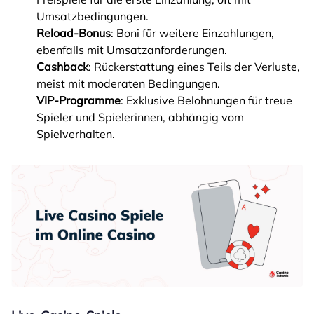
Umsatzbedingungen.
Reload-Bonus
: Boni für weitere Einzahlungen,
ebenfalls mit Umsatzanforderungen.
Cashback
: Rückerstattung eines Teils der Verluste,
meist mit moderaten Bedingungen.
VIP-Programme
: Exklusive Belohnungen für treue
Spieler und Spielerinnen, abhängig vom
Spielverhalten.