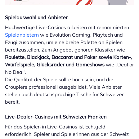
Spielauswahl und Anbieter
Hochwertige Live-Casinos arbeiten mit renommierten
Spielanbietern
wie Evolution Gaming, Playtech und
Ezugi zusammen, um eine breite Palette an Spielen
bereitzustellen. Zum Angebot gehören Klassiker wie
Roulette, Blackjack, Baccarat und Poker sowie Karten-,
Würfelspiele, Glücksräder und Gameshows
wie „Deal or
No Deal“.
Die Qualität der Spiele sollte hoch sein, und die
Croupiers professionell ausgebildet. Viele Anbieter
stellen auch deutschsprachige Tische für Schweizer
bereit.
Live-Dealer-Casinos mit Schweizer Franken
Für das Spielen in Live-Casinos ist Echtgeld
erforderlich. Spieler und Spielerinnen aus der Schweiz