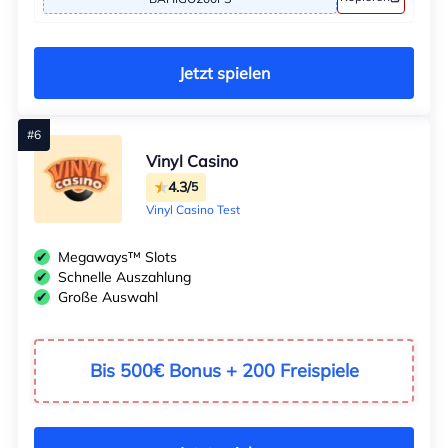
Jetzt spielen
Vinyl Casino
4.3/
5
Vinyl Casino Test
Megaways™ Slots
Schnelle Auszahlung
Große Auswahl
Bis 500€ Bonus + 200 Freispiele