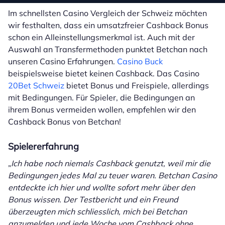
Im schnellsten Casino Vergleich der Schweiz möchten
wir festhalten, dass ein umsatzfreier Cashback Bonus
schon ein Alleinstellungsmerkmal ist. Auch mit der
Auswahl an Transfermethoden punktet Betchan nach
unseren Casino Erfahrungen.
Casino Buck
beispielsweise bietet keinen Cashback. Das Casino
20Bet Schweiz
bietet Bonus und Freispiele, allerdings
mit Bedingungen. Für Spieler, die Bedingungen an
ihrem Bonus vermeiden wollen, empfehlen wir den
Cashback Bonus von Betchan!
Spielererfahrung
„
Ich habe noch niemals Cashback genutzt, weil mir die
Bedingungen jedes Mal zu teuer waren. Betchan Casino
entdeckte ich hier und wollte sofort mehr über den
Bonus wissen. Der Testbericht und ein Freund
überzeugten mich schliesslich, mich bei Betchan
anzumelden und jede Woche vom Cashback ohne