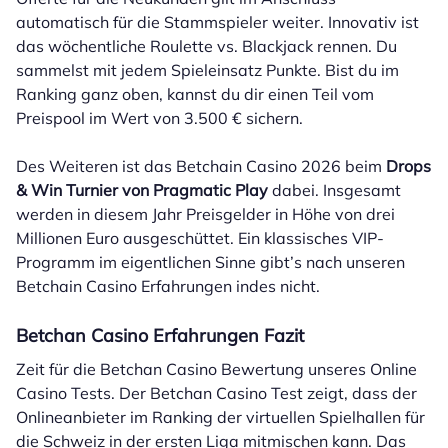
automatisch für die Stammspieler weiter. Innovativ ist
das wöchentliche Roulette vs. Blackjack rennen. Du
sammelst mit jedem Spieleinsatz Punkte. Bist du im
Ranking ganz oben, kannst du dir einen Teil vom
Preispool im Wert von 3.500 € sichern.
Des Weiteren ist das Betchain Casino 2026 beim
Drops
& Win Turnier von Pragmatic Play
dabei. Insgesamt
werden in diesem Jahr Preisgelder in Höhe von drei
Millionen Euro ausgeschüttet. Ein klassisches VIP-
Programm im eigentlichen Sinne gibt’s nach unseren
Betchain Casino Erfahrungen indes nicht.
Betchan Casino Erfahrungen Fazit
Zeit für die Betchan Casino Bewertung unseres Online
Casino Tests. Der Betchan Casino Test zeigt, dass der
Onlineanbieter im Ranking der virtuellen Spielhallen für
die Schweiz in der ersten Liga mitmischen kann. Das