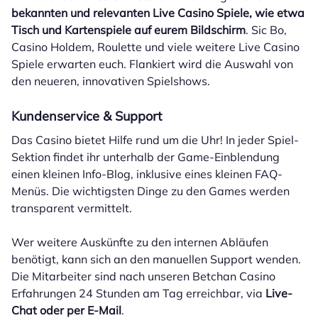
bekannten und relevanten Live Casino Spiele, wie etwa
Tisch und Kartenspiele auf eurem Bildschirm
. Sic Bo,
Casino Holdem, Roulette und viele weitere Live Casino
Spiele erwarten euch. Flankiert wird die Auswahl von
den neueren, innovativen Spielshows.
Kundenservice & Support
Das Casino bietet Hilfe rund um die Uhr! In jeder Spiel-
Sektion findet ihr unterhalb der Game-Einblendung
einen kleinen Info-Blog, inklusive eines kleinen FAQ-
Menüs. Die wichtigsten Dinge zu den Games werden
transparent vermittelt.
Wer weitere Auskünfte zu den internen Abläufen
benötigt, kann sich an den manuellen Support wenden.
Die Mitarbeiter sind nach unseren Betchan Casino
Erfahrungen 24 Stunden am Tag erreichbar, via
Live-
Chat oder per E-Mail
.