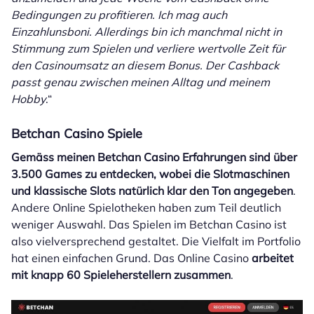
Bedingungen zu profitieren. Ich mag auch
Einzahlunsboni. Allerdings bin ich manchmal nicht in
Stimmung zum Spielen und verliere wertvolle Zeit für
den Casinoumsatz an diesem Bonus. Der Cashback
passt genau zwischen meinen Alltag und meinem
Hobby
.“
Betchan Casino Spiele
Gemäss meinen Betchan Casino Erfahrungen sind über
3.500 Games zu entdecken, wobei die Slotmaschinen
und klassische Slots natürlich klar den Ton angegeben
.
Andere Online Spielotheken haben zum Teil deutlich
weniger Auswahl. Das Spielen im Betchan Casino ist
also vielversprechend gestaltet. Die Vielfalt im Portfolio
hat einen einfachen Grund. Das Online Casino
arbeitet
mit knapp 60 Spieleherstellern zusammen
.