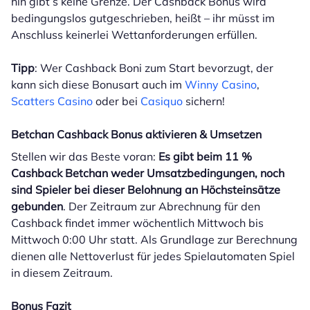
hin gibt’s keine Grenze. Der Cashback Bonus wird
bedingungslos gutgeschrieben, heißt – ihr müsst im
Anschluss keinerlei Wettanforderungen erfüllen.
Tipp
: Wer Cashback Boni zum Start bevorzugt, der
kann sich diese Bonusart auch im
Winny Casino
,
Scatters Casino
oder bei
Casiquo
sichern!
Betchan Cashback Bonus aktivieren & Umsetzen
Stellen wir das Beste voran:
Es gibt beim 11 %
Cashback Betchan weder Umsatzbedingungen, noch
sind Spieler bei dieser Belohnung an Höchsteinsätze
gebunden
. Der Zeitraum zur Abrechnung für den
Cashback findet immer wöchentlich Mittwoch bis
Mittwoch 0:00 Uhr statt. Als Grundlage zur Berechnung
dienen alle Nettoverlust für jedes Spielautomaten Spiel
in diesem Zeitraum.
Bonus Fazit