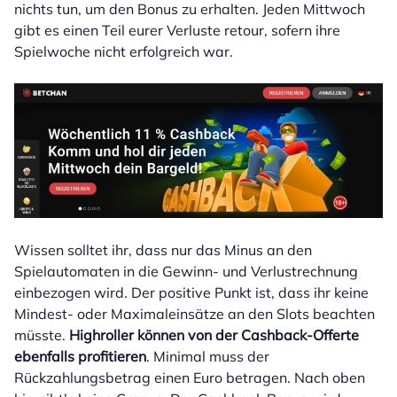
nichts tun, um den Bonus zu erhalten. Jeden Mittwoch
gibt es einen Teil eurer Verluste retour, sofern ihre
Spielwoche nicht erfolgreich war.
Wissen solltet ihr, dass nur das Minus an den
Spielautomaten in die Gewinn- und Verlustrechnung
einbezogen wird. Der positive Punkt ist, dass ihr keine
Mindest- oder Maximaleinsätze an den Slots beachten
müsste.
Highroller können von der Cashback-Offerte
ebenfalls profitieren
. Minimal muss der
Rückzahlungsbetrag einen Euro betragen. Nach oben