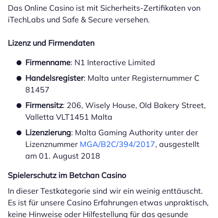
Das Online Casino ist mit Sicherheits-Zertifikaten von
iTechLabs und Safe & Secure versehen.
Lizenz und Firmendaten
Firmenname
: N1 Interactive Limited
Handelsregister
: Malta unter Registernummer C
81457
Firmensitz
: 206, Wisely House, Old Bakery Street,
Valletta VLT1451 Malta
Lizenzierung
: Malta Gaming Authority unter der
Lizenznummer
MGA/B2C/394/2017
, ausgestellt
am 01. August 2018
Spielerschutz im Betchan Casino
In dieser Testkategorie sind wir ein weinig enttäuscht.
Es ist für unsere Casino Erfahrungen etwas unpraktisch,
keine Hinweise oder Hilfestellung für das gesunde