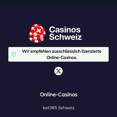
Wir empfehlen ausschliesslich lizenzierte
Online-Casinos.
Online-Casinos
bet365 Schweiz