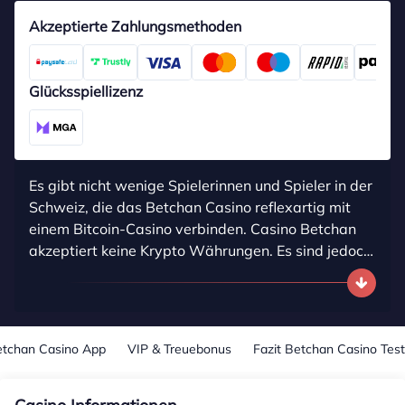
Akzeptierte Zahlungsmethoden
Glücksspiellizenz
Es gibt nicht wenige Spielerinnen und Spieler in der
Schweiz, die das Betchan Casino reflexartig mit
einem Bitcoin-Casino verbinden. Casino Betchan
akzeptiert keine Krypto Währungen. Es sind jedoch
die verschiedensten, herkömmlichen
Einzahlungswege dabei. Triffst du im Betchan
Casino auf eine attraktive, moderne virtuelle
Spielhalle? Die Antwort gibt es in meinem Betchan
tchan Casino App
VIP & Treuebonus
Fazit Betchan Casino Test
Casino Test 2026.