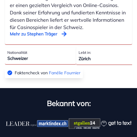
er einen gezielten Vergleich von Online-Casinos.
Dank seiner Erfahrung und fundierten Kenntnisse in
diesen Bereichen liefert er wertvolle Informationen
für Casinospieler in der Schweiz.
Mehr zu Stephen Träger
Nationalität
Lebt in:
Schweizer
Zürich
Faktencheck von
Fanélie Fournier
Bekannt von: