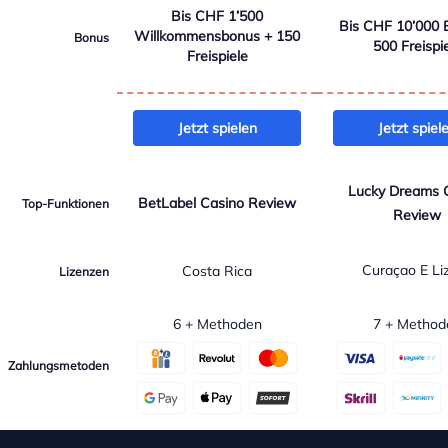
Bis CHF 1’500
Bis CHF 10’000 
Willkommensbonus + 150
Bonus
500 Freispi
Freispiele
Jetzt spielen
Jetzt spiel
Lucky Dreams 
BetLabel Casino Review
Top-Funktionen
Review
Curaçao E Li
Costa Rica
Lizenzen
6 + Methoden
7 + Method
Zahlungsmetoden