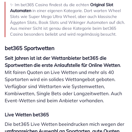
✨ Im bet365 Casino findest du die echten
Original Slot
Automaten
in einer eigenen Kategorie. Dort warten Wheel
Slots wie Super Mega Ultra Wheel, aber auch klassische
Ägypten Slots, Book Slots und Wikinger Automaten auf dich.
Aus meiner Sicht ist genau diese Kategorie beim bet365
Casino besonders beliebt und wird regelmässig besucht.
bet365 Sportwetten
Seit Jahren ist ist der Wettanbieter bet365 die
Sportwetten die erste Anlaufstelle für Online Wetten
.
Mit fairen Quoten an Live Wetten und mehr als 40
Sportarten wird ein solides Wettangebot geboten.
Verfügbar sind Wettarten wie Systemwetten,
Kombiwetten, Single Bets oder Langzeitwetten. Auch
Event-Wetten sind beim Anbieter vorhanden.
Live Wetten bet365
Die bet365 Live Wetten beeindrucken mich wegen der
umfangreichen Auswahl an Sportarten, gute Quoten