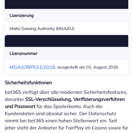
Lizenzierung
Malta Gaming Authority (MGA/EU)
Lizenznummer
MGA/CRP/531/2018
, ausgestellt am 01. August 2018
Sicherheitsfunktionen
bet365 verfügt über alle modernen Sicherheitsfeatures,
darunter
SSL-Verschlüsselung, Verifizierungsverfahren
und Passwort
für das Spielerkonto. Auch die
Kundendaten sind absolut sicher. Der Datenschutz
nimmt bei bet365 einen hohen Stellenwert ein. Seit
jeher steht der Anbieter für FairPlay im Casino sowie für