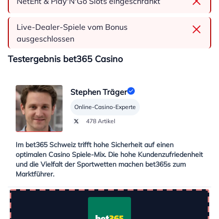
NetEnt & Play'N'Go Slots eingeschränkt
Live-Dealer-Spiele vom Bonus
ausgeschlossen
Testergebnis bet365 Casino
Stephen Träger
Online-Casino-Experte
478 Artikel
Im bet365 Schweiz trifft hohe Sicherheit auf einen
optimalen Casino Spiele-Mix. Die hohe
Kundenzufriedenheit
und die
Vielfalt der Sportwetten
machen bet365s zum
Marktführer
.