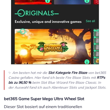
✨
Am besten hat mir die
Slot Kategorie Fire Blaze
von bet365
Casino gefallen. Hier fand ich beste Fire Blaze Slots mit
RTPs
bis zu 96,50 %
beim Slot Blue Wizard Fire Blaze Classic. In
der Auswahl fand ich auch Abenteuer Slots und Jackpot Slots.
bet365 Game Super Mega Ultra Wheel Slot
Dieser Slot basiert auf einem traditionellen