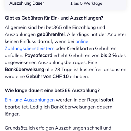
Auszahlung Dauer
1 bis 5 Werktage
Gibt es Gebühren für Ein- und Auszahlungen?
Allgemein sind bei bet365 alle Einzahlung und
Auszahlungen
gebührenfrei
. Allerdings hat der Anbieter
keinen Einfluss darauf, wenn bei
online
Zahlungsdienstleistern
oder Kreditkarten Gebühren
anfallen.
Paysafecard
erhebt Gebühren von
bis 2 %
des
angewiesenen Auszahlungsbetrages. Eine
Banküberweisung
alle 28 Tage ist kostenfrei, ansonsten
wird eine
Gebühr von CHF 10
erhoben.
Wie lange dauert eine bet365 Auszahlung?
Ein- und Auszahlungen
werden in der Regel
sofort
bearbeitet. Lediglich Banküberweisungen dauern
länger.
Grundsätzlich erfolgen Auszahlungen schnell und