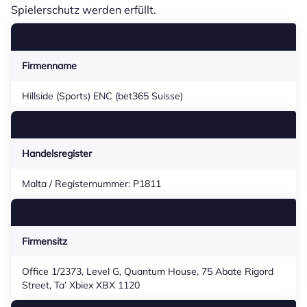
Spielerschutz werden erfüllt.
Firmenname
Hillside (Sports) ENC (bet365 Suisse)
Handelsregister
Malta / Registernummer: P1811
Firmensitz
Office 1/2373, Level G, Quantum House, 75 Abate Rigord
Street, Ta’ Xbiex XBX 1120