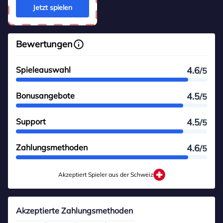
Jetzt spielen
Bewertungen
Spieleauswahl
4.6
/5
Bonusangebote
4.5
/5
Support
4.5
/5
Zahlungsmethoden
4.6
/5
Akzeptiert Spieler aus der Schweiz
Akzeptierte Zahlungsmethoden