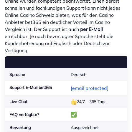
Online wurden kompetent beantwortet. Einen derart
schnellen und fachkundigen Support kann nicht jedes
Online Casino Schweiz bieten, was für den Casino
Anbieter bet365 ein deutlicher Vorteil im Casino
Vergleich ist. Der Support ist auch
per E-Mail
erreichbar. Je nach bevorzugter Sprache steht die
Kundenbetreuung auf Englisch oder Deutsch zur
Verfügung.
Sprache
Deutsch
Support E-Mail bet365
[email protected]
Live Chat
24/7 – 365 Tage
FAQ verfügbar?
Bewertung
Ausgezeichnet