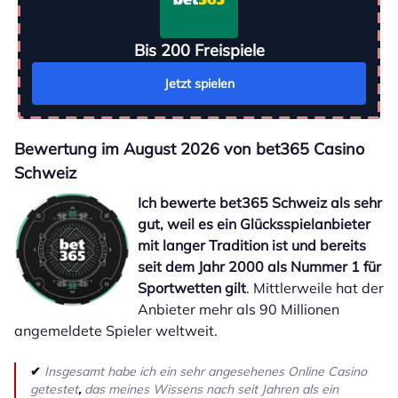
Bis 200 Freispiele
Jetzt spielen
Bewertung im
August 2026
von bet365 Casino
Schweiz
Ich bewerte bet365 Schweiz als sehr
gut, weil es ein Glücksspielanbieter
mit langer Tradition ist und bereits
seit dem Jahr 2000 als Nummer 1 für
Sportwetten gilt
. Mittlerweile hat der
Anbieter mehr als 90 Millionen
angemeldete Spieler weltweit.
✔
Insgesamt habe ich ein sehr angesehenes Online Casino
getestet
,
das meines Wissens nach seit Jahren als ein