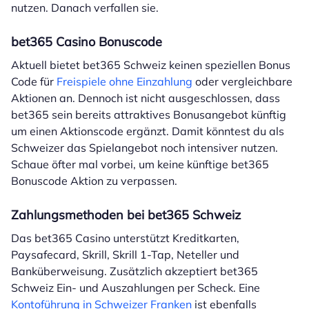
nutzen. Danach verfallen sie.
bet365 Casino Bonuscode
Aktuell bietet bet365 Schweiz keinen speziellen Bonus
Code für
Freispiele ohne Einzahlung
oder vergleichbare
Aktionen an. Dennoch ist nicht ausgeschlossen, dass
bet365 sein bereits attraktives Bonusangebot künftig
um einen Aktionscode ergänzt. Damit könntest du als
Schweizer das Spielangebot noch intensiver nutzen.
Schaue öfter mal vorbei, um keine künftige bet365
Bonuscode Aktion zu verpassen.
Zahlungsmethoden bei bet365 Schweiz
Das bet365 Casino unterstützt Kreditkarten,
Paysafecard, Skrill, Skrill 1-Tap, Neteller und
Banküberweisung. Zusätzlich akzeptiert bet365
Schweiz Ein- und Auszahlungen per Scheck. Eine
Kontoführung in Schweizer Franken
ist ebenfalls