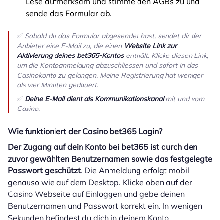
Lese aufmerksam und stimme den AGBs zu und
sende das Formular ab.
✅
Sobald du das Formular abgesendet hast, sendet dir der
Anbieter eine E-Mail zu, die einen
Website Link zur
Aktivierung deines bet365-Kontos
enthält. Klicke diesen Link,
um die Kontoanmeldung abzuschliessen und sofort in das
Casinokonto zu gelangen. Meine Registrierung hat weniger
als vier Minuten gedauert.
✅
Deine E-Mail dient als Kommunikationskanal
mit und vom
Casino.
Wie funktioniert der Casino bet365 Login?
Der Zugang auf dein Konto bei bet365 ist durch den
zuvor gewählten Benutzernamen sowie das festgelegte
Passwort geschützt
. Die Anmeldung erfolgt mobil
genauso wie auf dem Desktop. Klicke oben auf der
Casino Webseite auf Einloggen und gebe deinen
Benutzernamen und Passwort korrekt ein. In wenigen
Sekunden befindest du dich in deinem Konto.