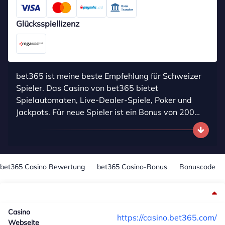
Glücksspiellizenz
bet365 ist meine beste Empfehlung für Schweizer
Spieler. Das Casino von bet365 bietet
Spielautomaten, Live-Dealer-Spiele, Poker und
Jackpots. Für neue Spieler ist ein Bonus von 200
Freispielen verfügbar. Gerade die hohe Fairness ist
mir in der Prüfung positiv aufgefallen. Natürlich ist
der Anbieter auch für Sportwetten weltbekannt
und beliebt.
bet365 Casino Bewertung
bet365 Casino-Bonus
Bonuscode
Casino
https://casino.bet365.com/
Webseite