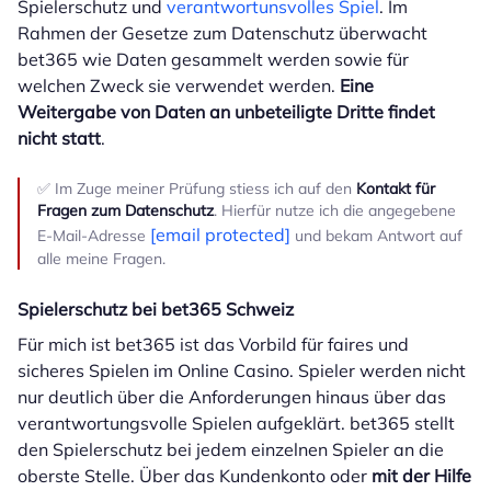
Spielerschutz und
verantwortunsvolles Spiel
. Im
Rahmen der Gesetze zum Datenschutz überwacht
bet365 wie Daten gesammelt werden sowie für
welchen Zweck sie verwendet werden.
Eine
Weitergabe von Daten an unbeteiligte Dritte findet
nicht statt
.
✅ Im Zuge meiner Prüfung stiess ich auf den
Kontakt für
Fragen zum Datenschutz
. Hierfür nutze ich die angegebene
[email protected]
E-Mail-Adresse
und bekam Antwort auf
alle meine Fragen.
Spielerschutz bei bet365 Schweiz
Für mich ist bet365 ist das Vorbild für faires und
sicheres Spielen im Online Casino. Spieler werden nicht
nur deutlich über die Anforderungen hinaus über das
verantwortungsvolle Spielen aufgeklärt. bet365 stellt
den Spielerschutz bei jedem einzelnen Spieler an die
oberste Stelle. Über das Kundenkonto oder
mit der Hilfe