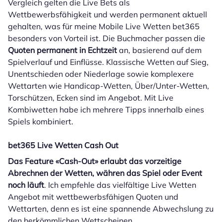
Vergleich gelten die Live Bets als
Wettbewerbsfähigkeit und werden permanent aktuell
gehalten, was für meine Mobile Live Wetten bet365
besonders von Vorteil ist. Die Buchmacher passen die
Quoten permanent in Echtzeit
an, basierend auf dem
Spielverlauf und Einflüsse. Klassische Wetten auf Sieg,
Unentschieden oder Niederlage sowie komplexere
Wettarten wie Handicap-Wetten, Über/Unter-Wetten,
Torschützen, Ecken sind im Angebot. Mit Live
Kombiwetten habe ich mehrere Tipps innerhalb eines
Spiels kombiniert.
bet365 Live Wetten Cash Out
Das Feature «Cash-Out» erlaubt das vorzeitige
Abrechnen der Wetten, währen das Spiel oder Event
noch läuft
. Ich empfehle das vielfältige Live Wetten
Angebot mit wettbewerbsfähigen Quoten und
Wettarten, denn es ist eine spannende Abwechslung zu
den herkömmlichen Wettscheinen.