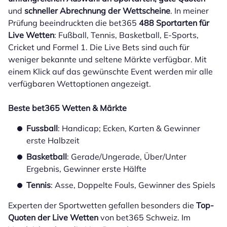
und
schneller Abrechnung der Wettscheine
. In meiner
Prüfung beeindruckten die bet365
488 Sportarten für
Live Wetten
: Fußball, Tennis, Basketball, E-Sports,
Cricket und Formel 1. Die Live Bets sind auch für
weniger bekannte und seltene Märkte verfügbar. Mit
einem Klick auf das gewünschte Event werden mir alle
verfügbaren Wettoptionen angezeigt.
Beste bet365 Wetten & Märkte
Fussball
: Handicap; Ecken, Karten & Gewinner
erste Halbzeit
Basketball
: Gerade/Ungerade, Über/Unter
Ergebnis, Gewinner erste Hälfte
Tennis
: Asse, Doppelte Fouls, Gewinner des Spiels
Experten der Sportwetten gefallen besonders die
Top-
Quoten der Live Wetten
von bet365 Schweiz. Im