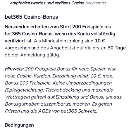
empfehlenswertes und seriöses
Casino
bekannt ist.
bet365 Casino-Bonus
Neukunden erhalten zum Start 200 Freispiele als
bet365 Casino-Bonus, wenn das Konto vollständig
verifiziert ist
. Als Mindesteinzahlung sind
10 €
vorgesehen und das Angebot ist auf die ersten
30 Tage
ab der Anmeldung gültig.
Hinweis:
200 Freispiele Bonus für neue Spieler. Nur
neue Casino-Kunden. Einzahlung mind. 10 €. max.
Bonus 200 Freispiele. Keine Umsatzbedingungen
(Spielgewichtung, Tischabdeckung und maximale
Wettregeln gelten) auf Einzahlung und Bonus, um das
Bonusguthaben auszahlbar zu machen. Es gelten
Fristen und die AGBs von bet365 Schweiz.
Bedingungen