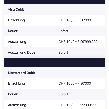
Visa Debit
Einzahlung
CHF 10 /CHF 30'000
Dauer
Sofort
Auszahlung
CHF 10 /CHF 99'999'999
Auszahlung Dauer
Sofort
Mastercard Debit
Einzahlung
CHF 10 /CHF 30'000
Dauer
Sofort
Auszahlung
CHF 10 /CHF 99'999'999