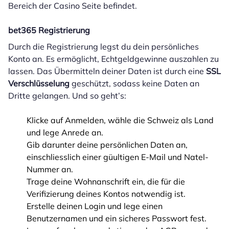
Bereich der Casino Seite befindet.
bet365 Registrierung
Durch die Registrierung legst du dein persönliches
Konto an. Es ermöglicht, Echtgeldgewinne auszahlen zu
lassen. Das Übermitteln deiner Daten ist durch eine
SSL
Verschlüsselung
geschützt, sodass keine Daten an
Dritte gelangen. Und so geht’s:
Klicke auf Anmelden, wähle die Schweiz als Land
und lege Anrede an.
Gib darunter deine persönlichen Daten an,
einschliesslich einer güultigen E-Mail und Natel-
Nummer an.
Trage deine Wohnanschrift ein, die für die
Verifizierung deines Kontos notwendig ist.
Erstelle deinen Login und lege einen
Benutzernamen und ein sicheres Passwort fest.