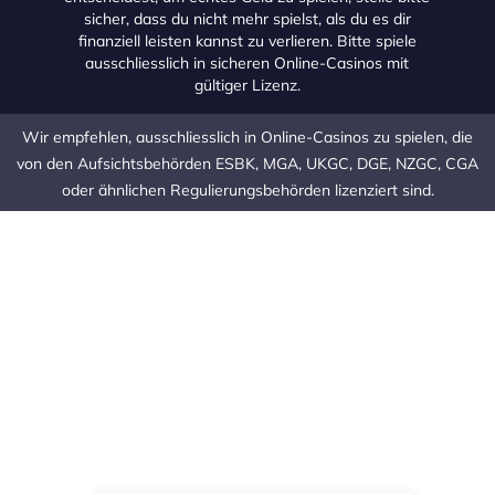
sicher, dass du nicht mehr spielst, als du es dir
finanziell leisten kannst zu verlieren. Bitte spiele
ausschliesslich in sicheren Online-Casinos mit
gültiger Lizenz.
Wir empfehlen, ausschliesslich in Online-Casinos zu spielen, die
von den Aufsichtsbehörden ESBK, MGA, UKGC, DGE, NZGC, CGA
oder ähnlichen Regulierungsbehörden lizenziert sind.