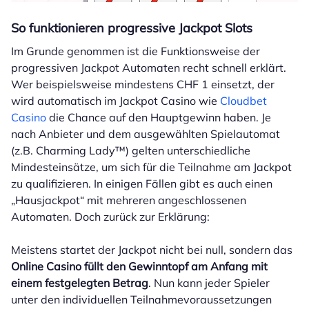
So funktionieren progressive Jackpot Slots
Im Grunde genommen ist die Funktionsweise der
progressiven Jackpot Automaten recht schnell erklärt.
Wer beispielsweise mindestens CHF 1 einsetzt, der
wird automatisch im Jackpot Casino wie
Cloudbet
Casino
die Chance auf den Hauptgewinn haben. Je
nach Anbieter und dem ausgewählten Spielautomat
(z.B. Charming Lady™) gelten unterschiedliche
Mindesteinsätze, um sich für die Teilnahme am Jackpot
zu qualifizieren. In einigen Fällen gibt es auch einen
„Hausjackpot“ mit mehreren angeschlossenen
Automaten. Doch zurück zur Erklärung:
Meistens startet der Jackpot nicht bei null, sondern das
Online Casino füllt den Gewinntopf am Anfang mit
einem festgelegten Betrag
. Nun kann jeder Spieler
unter den individuellen Teilnahmevoraussetzungen