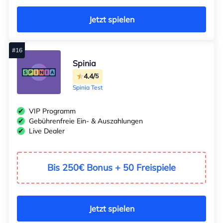
Jetzt spielen
Spinia
4.4/
5
Spinia Test
VIP Programm
Gebührenfreie Ein- & Auszahlungen
Live Dealer
Bis 250€ Bonus + 50 Freispiele
Jetzt spielen