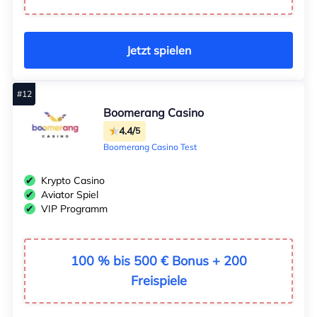
Jetzt spielen
Boomerang Casino
4.4/
5
Boomerang Casino Test
Krypto Casino
Aviator Spiel
VIP Programm
100 % bis 500 € Bonus + 200
Freispiele