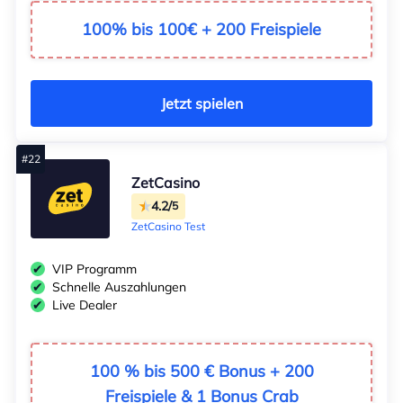
100% bis 100€ + 200 Freispiele
Jetzt spielen
ZetCasino
4.2/
5
ZetCasino Test
VIP Programm
Schnelle Auszahlungen
Live Dealer
100 % bis 500 € Bonus + 200
Freispiele & 1 Bonus Crab