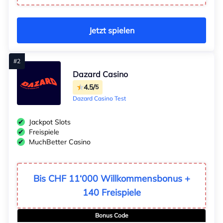
Jetzt spielen
Dazard Casino
4.5/
5
Dazard Casino Test
Jackpot Slots
Freispiele
MuchBetter Casino
Bis CHF 11‘000 Willkommensbonus +
140 Freispiele
Bonus Code