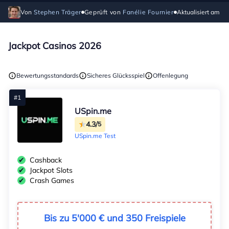
Jackpot Casinos 2026 im Ranking
und haben
Von
Stephen Träger
Geprüft von
Fanélie Fournier
Aktualisiert am 1 
Tipps zum Casino Jackpot
knacken.
Jackpot Casinos 2026
Bewertungsstandards
Sicheres Glücksspiel
Offenlegung
USpin.me
4.3/
5
USpin.me Test
Cashback
Jackpot Slots
Crash Games
Bis zu 5'000 € und 350 Freispiele