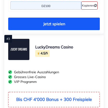
Kopieren
DZ100
Jetzt spielen
LuckyDreams Casino
4.5/
5
Gebührenfreie Auszahlungen
Grosses Live-Casino
VIP Programm
Bis CHF 4‘000 Bonus + 300 Freispiele