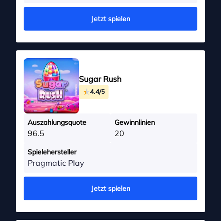
Jetzt spielen
Sugar Rush
4.4/
5
Auszahlungsquote
Gewinnlinien
96.5
20
Spielehersteller
Pragmatic Play
Jetzt spielen