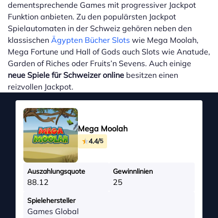
dementsprechende Games mit progressiver Jackpot
Funktion anbieten. Zu den populärsten Jackpot
Spielautomaten in der Schweiz gehören neben den
klassischen
Ägypten Bücher Slots
wie Mega Moolah,
Mega Fortune und Hall of Gods auch Slots wie Anatude,
Garden of Riches oder Fruits’n Sevens. Auch einige
neue Spiele für Schweizer online
besitzen einen
reizvollen Jackpot.
Mega Moolah
4.4/
5
Auszahlungsquote
Gewinnlinien
88.12
25
Spielehersteller
Games Global