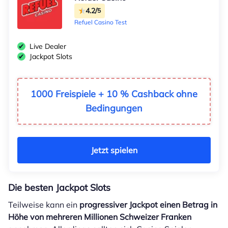
4.2/
5
Refuel Casino Test
Live Dealer
Jackpot Slots
1000 Freispiele + 10 % Cashback ohne
Bedingungen
Jetzt spielen
Die besten Jackpot Slots
Teilweise kann ein
progressiver Jackpot einen Betrag in
Höhe von mehreren Millionen Schweizer Franken