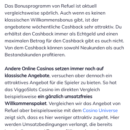
Das Bonusprogramm von Refuel ist aktuell
vergleichsweise spärlich. Auch wenn es keinen
klassischen Willkommensbonus gibt, ist der
angebotene wöchentliche Cashback sehr attraktiv. Du
erhältst den Cashback immer als Echtgeld und einen
maximalen Betrag für den Cashback gibt es auch nicht.
Von dem Cashback können sowohl Neukunden als auch
Bestandskunden profitieren.
Andere Online Casinos setzen immer noch auf
klassische Angebote
, versuchen aber dennoch ein
attraktives Angebot für die Spieler zu bieten. So hat
das ViggoSlots Casino im direkten Vergleich
beispielsweise
ein gänzlich umsatzfreies
Willkommenspaket
. Vergleichen wir das Angebot von
Refuel aber beispielsweise mit dem
Casino Universe
zeigt sich, dass es hier weniger attraktiv zugeht. Hier
werden Umsatzbedingungen verlangt, die bereits