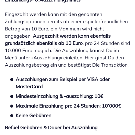
Eingezahlt werden kann mit den genannten
Zahlungsoptionen bereits ab einem spielerfreundlichen
Betrag von 10 Euro, ein Maximum wird nicht
angegeben.
Ausgezahlt werden kann ebenfalls
grundsätzlich ebenfalls ab 10 Euro
, pro 24 Stunden sind
10.000 Euro möglich. Die Auszahlung kannst Du im
Menü unter «Auszahlung» einleiten. Hier gibst Du den
Auszahlungsbetrag ein und bestätigst Die Transaktion.
Auszahlungen zum Beispiel per VISA oder
MasterCard
Mindesteinzahlung & -auszahlung: 10€
Maximale Einzahlung pro 24 Stunden: 10’000€
Keine Gebühren
Refuel Gebühren & Dauer bei Auszahlung