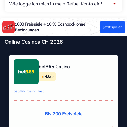
Wie logge ich mich in mein Refuel Konto ein?
1000 Freispiele + 10 % Cashback ohne
Jetzt spielen
Bedingungen
Online Casinos CH 2026
bet365 Casino
4.6/
5
bet365 Casino Test
Bis 200 Freispiele