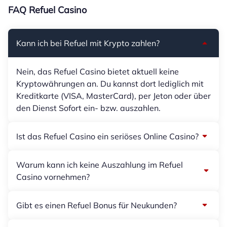
FAQ Refuel Casino
Kann ich bei Refuel mit Krypto zahlen?
Nein, das Refuel Casino bietet aktuell keine
Kryptowährungen an. Du kannst dort lediglich mit
Kreditkarte (VISA, MasterCard), per Jeton oder über
den Dienst Sofort ein- bzw. auszahlen.
Ist das Refuel Casino ein seriöses Online Casino?
Warum kann ich keine Auszahlung im Refuel
Casino vornehmen?
Gibt es einen Refuel Bonus für Neukunden?