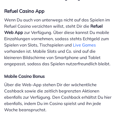
Refuel Casino App
Wenn Du auch von unterwegs nicht auf das Spielen im
Refuel Casino verzichten willst, steht Dir die
Refuel
Web App
zur Verfügung. Über diese kannst Du mobile
Einzahlungen vornehmen, sodass stehts Echtgeld zum
Spielen von Slots, Tischspielen und
Live Games
vorhanden ist. Mobile Slots und Co. sind auf die
kleineren Bildschirme von Smartphone und Tablet
angepasst, sodass das Spielen nutzerfreundlich bleibt.
Mobile Casino Bonus
Über die Web-App stehen Dir der wöchentliche
Cashback sowie die zeitlich begrenzten Aktionen
ebenfalls zur Verfügung. Den Cashback erhältst Du hier
ebenfalls, indem Du im Casino spielst und ihn jede
Woche beanspruchst.