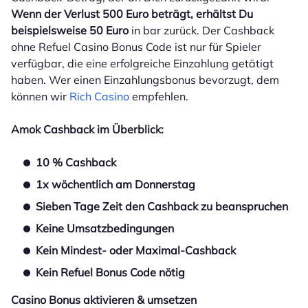
Wenn der Verlust 500 Euro beträgt, erhältst Du
beispielsweise 50 Euro
in bar zurück. Der Cashback
ohne Refuel Casino Bonus Code ist nur für Spieler
verfügbar, die eine erfolgreiche Einzahlung getätigt
haben. Wer einen Einzahlungsbonus bevorzugt, dem
können wir
Rich Casino
empfehlen.
Amok Cashback im Überblick:
10 % Cashback
1x wöchentlich am Donnerstag
Sieben Tage Zeit den Cashback zu beanspruchen
Keine Umsatzbedingungen
Kein Mindest- oder Maximal-Cashback
Kein Refuel Bonus Code nötig
Casino Bonus aktivieren & umsetzen