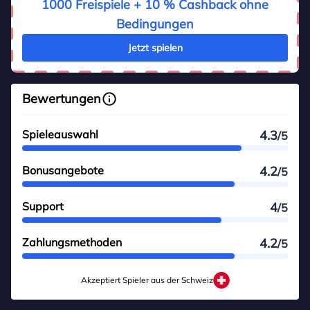
1000 Freispiele + 10 % Cashback ohne
Bedingungen
Jetzt spielen
Bewertungen
Spieleauswahl
4.3
/5
Bonusangebote
4.2
/5
Support
4
/5
Zahlungsmethoden
4.2
/5
Akzeptiert Spieler aus der Schweiz