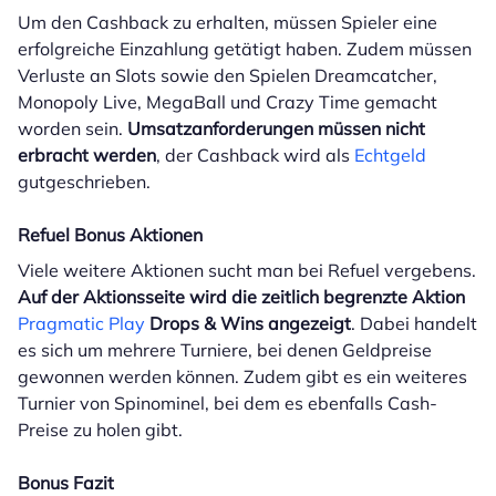
Um den Cashback zu erhalten, müssen Spieler eine
erfolgreiche Einzahlung getätigt haben. Zudem müssen
Verluste an Slots sowie den Spielen Dreamcatcher,
Monopoly Live, MegaBall und Crazy Time gemacht
worden sein.
Umsatzanforderungen müssen nicht
erbracht werden
, der Cashback wird als
Echtgeld
gutgeschrieben.
Refuel Bonus Aktionen
Viele weitere Aktionen sucht man bei Refuel vergebens.
Auf der Aktionsseite wird die zeitlich begrenzte Aktion
Pragmatic Play
Drops & Wins angezeigt
. Dabei handelt
es sich um mehrere Turniere, bei denen Geldpreise
gewonnen werden können. Zudem gibt es ein weiteres
Turnier von Spinominel, bei dem es ebenfalls Cash-
Preise zu holen gibt.
Bonus Fazit