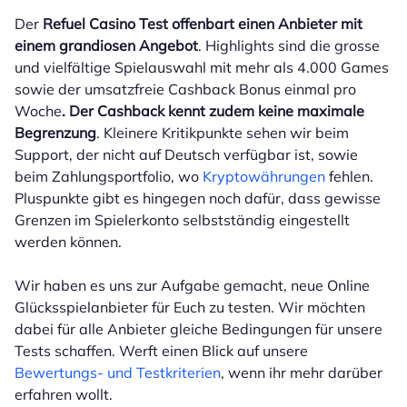
Der
Refuel Casino Test offenbart einen Anbieter mit
einem grandiosen Angebot
. Highlights sind die grosse
und vielfältige Spielauswahl mit mehr als 4.000 Games
sowie der umsatzfreie Cashback Bonus einmal pro
Woche
. Der Cashback kennt zudem keine maximale
Begrenzung
. Kleinere Kritikpunkte sehen wir beim
Support, der nicht auf Deutsch verfügbar ist, sowie
beim Zahlungsportfolio, wo
Kryptowährungen
fehlen.
Pluspunkte gibt es hingegen noch dafür, dass gewisse
Grenzen im Spielerkonto selbstständig eingestellt
werden können.
Wir haben es uns zur Aufgabe gemacht, neue Online
Glücksspielanbieter für Euch zu testen. Wir möchten
dabei für alle Anbieter gleiche Bedingungen für unsere
Tests schaffen. Werft einen Blick auf unsere
Bewertungs- und Testkriterien
, wenn ihr mehr darüber
erfahren wollt.