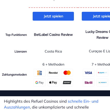
Jetzt spielen
Jetzt spiel
Lucky Dreams 
BetLabel Casino Review
Top-Funktionen
Review
Curaçao E Li
Costa Rica
Lizenzen
6 + Methoden
7 + Method
Zahlungsmetoden
Highlights des Refuel Casinos sind
schnelle Ein- und
Auszahlungen
, die unkomplizierte und schnelle