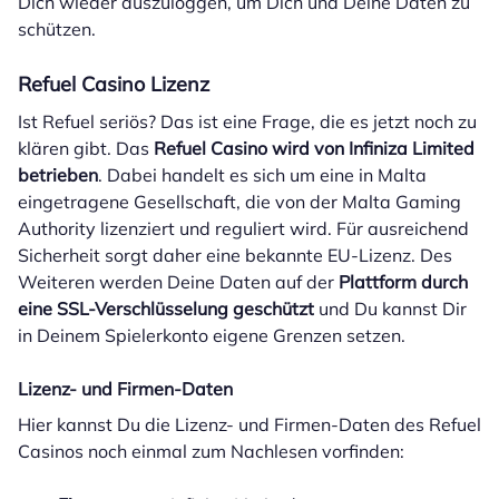
Dich wieder auszuloggen, um Dich und Deine Daten zu
schützen.
Refuel Casino Lizenz
Ist Refuel seriös? Das ist eine Frage, die es jetzt noch zu
klären gibt. Das
Refuel Casino wird von Infiniza Limited
betrieben
. Dabei handelt es sich um eine in Malta
eingetragene Gesellschaft, die von der Malta Gaming
Authority lizenziert und reguliert wird. Für ausreichend
Sicherheit sorgt daher eine bekannte EU-Lizenz. Des
Weiteren werden Deine Daten auf der
Plattform durch
eine SSL-Verschlüsselung geschützt
und Du kannst Dir
in Deinem Spielerkonto eigene Grenzen setzen.
Lizenz- und Firmen-Daten
Hier kannst Du die Lizenz- und Firmen-Daten des Refuel
Casinos noch einmal zum Nachlesen vorfinden: