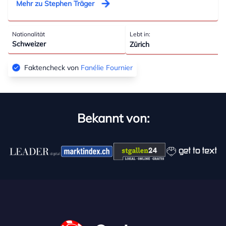
Mehr zu Stephen Träger
Nationalität
Lebt in:
Schweizer
Zürich
Faktencheck von
Fanélie Fournier
Bekannt von: