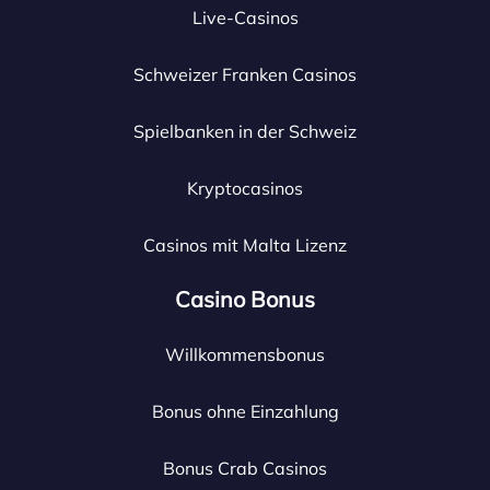
Live-Casinos
Schweizer Franken Casinos
Spielbanken in der Schweiz
Kryptocasinos
Casinos mit Malta Lizenz
Casino Bonus
Willkommensbonus
Bonus ohne Einzahlung
Bonus Crab Casinos