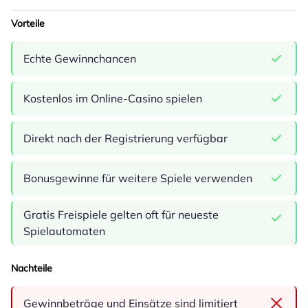
Vorteile
Echte Gewinnchancen
Kostenlos im Online-Casino spielen
Direkt nach der Registrierung verfügbar
Bonusgewinne für weitere Spiele verwenden
Gratis Freispiele gelten oft für neueste
Spielautomaten
Nachteile
Gewinnbeträge und Einsätze sind limitiert