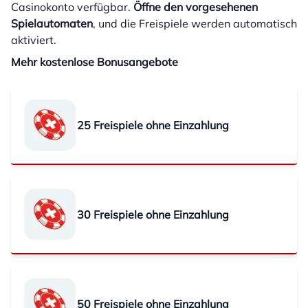
Casinokonto verfügbar.
Öffne den vorgesehenen
Spielautomaten
, und die Freispiele werden automatisch
aktiviert.
Mehr kostenlose Bonusangebote
25 Freispiele ohne Einzahlung
30 Freispiele ohne Einzahlung
50 Freispiele ohne Einzahlung