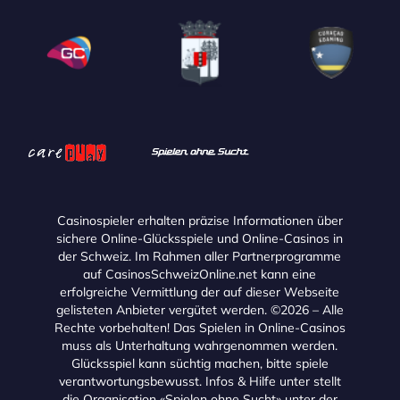
Casinospieler erhalten präzise Informationen über
sichere Online-Glücksspiele und Online-Casinos in
der Schweiz. Im Rahmen aller Partnerprogramme
auf CasinosSchweizOnline.net kann eine
erfolgreiche Vermittlung der auf dieser Webseite
gelisteten Anbieter vergütet werden. ©2026 – Alle
Rechte vorbehalten! Das Spielen in Online-Casinos
muss als Unterhaltung wahrgenommen werden.
Glücksspiel kann süchtig machen, bitte spiele
verantwortungsbewusst. Infos & Hilfe unter stellt
die Organisation «Spielen ohne Sucht» unter der