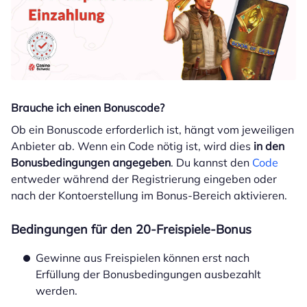
Brauche ich einen Bonuscode?
Ob ein Bonuscode erforderlich ist, hängt vom jeweiligen
Anbieter ab. Wenn ein Code nötig ist, wird dies
in den
Bonusbedingungen angegeben
. Du kannst den
Code
entweder während der Registrierung eingeben oder
nach der Kontoerstellung im Bonus-Bereich aktivieren.
Bedingungen für den 20-Freispiele-Bonus
Gewinne aus Freispielen können erst nach
Erfüllung der Bonusbedingungen ausbezahlt
werden.