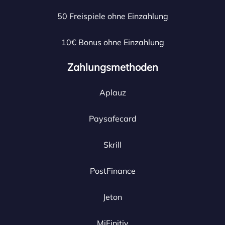
50 Freispiele ohne Einzahlung
10€ Bonus ohne Einzahlung
Zahlungsmethoden
Aplauz
Paysafecard
Skrill
PostFinance
Jeton
MiFinitiy