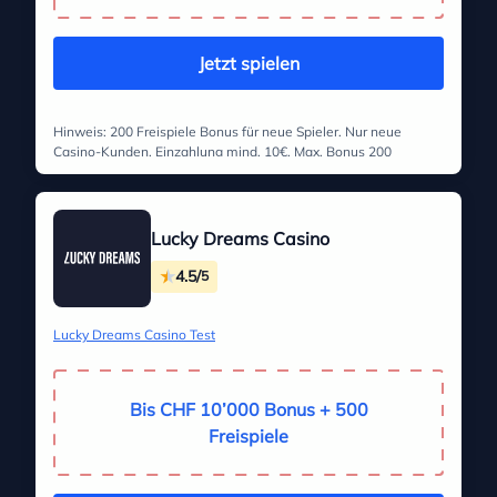
Jetzt spielen
Hinweis: 200 Freispiele Bonus für neue Spieler. Nur neue
Casino-Kunden. Einzahlung mind. 10€. Max. Bonus 200
Freispiele. Keine Umsatzbedingungen (Spielgewichtung,
Tischabdeckung und maximale Wettregeln gelten) auf
Einzahlung und Bonus, um das Bonusguthaben auszahlbar zu
machen. Es gelten Fristen und die AGB von bet365.
Lucky Dreams Casino
4.5/
5
Lucky Dreams Casino Test
Bis CHF 10’000 Bonus + 500
Freispiele