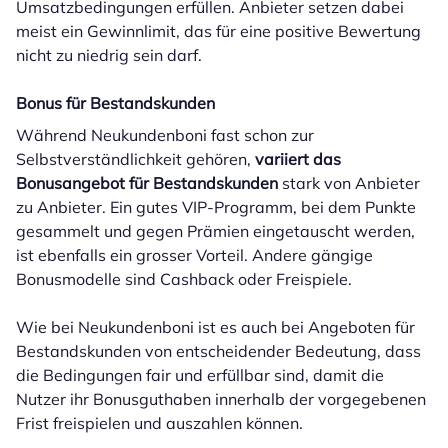
Umsatzbedingungen erfüllen. Anbieter setzen dabei
meist ein Gewinnlimit, das für eine positive Bewertung
nicht zu niedrig sein darf.
Bonus für Bestandskunden
Während Neukundenboni fast schon zur
Selbstverständlichkeit gehören,
variiert das
Bonusangebot für Bestandskunden
stark von Anbieter
zu Anbieter. Ein gutes VIP-Programm, bei dem Punkte
gesammelt und gegen Prämien eingetauscht werden,
ist ebenfalls ein grosser Vorteil. Andere gängige
Bonusmodelle sind Cashback oder Freispiele.
Wie bei Neukundenboni ist es auch bei Angeboten für
Bestandskunden von entscheidender Bedeutung, dass
die Bedingungen fair und erfüllbar sind, damit die
Nutzer ihr Bonusguthaben innerhalb der vorgegebenen
Frist freispielen und auszahlen können.