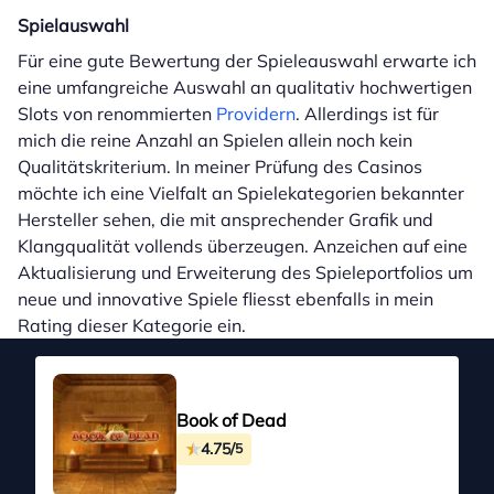
Spielauswahl
Für eine gute Bewertung der Spieleauswahl erwarte ich
eine umfangreiche Auswahl an qualitativ hochwertigen
Slots von renommierten
Providern
. Allerdings ist für
mich die reine Anzahl an Spielen allein noch kein
Qualitätskriterium. In meiner Prüfung des Casinos
möchte ich eine Vielfalt an Spielekategorien bekannter
Hersteller sehen, die mit ansprechender Grafik und
Klangqualität vollends überzeugen. Anzeichen auf eine
Aktualisierung und Erweiterung des Spieleportfolios um
neue und innovative Spiele fliesst ebenfalls in mein
Rating dieser Kategorie ein.
Book of Dead
4.75/
5