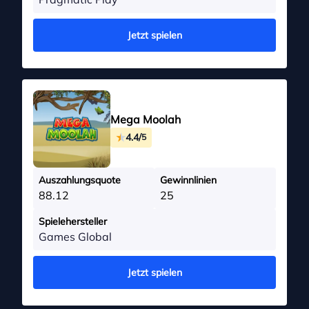
Jetzt spielen
Mega Moolah
4.4/
5
Auszahlungsquote
Gewinnlinien
88.12
25
Spielehersteller
Games Global
Jetzt spielen