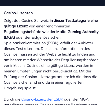
Casino-Lizenzen
Zeigt das Casino Schweiz
in dieser Testkategorie eine
gültige Lizenz
von einer renommierten
Regulierungsbehörde wie der Malta Gaming Authority
(MGA)
oder der Eidgenössischen
Spielbankenkommission (ESBK), erfüllt der Anbieter
dieses Testkriterium. Die Lizenzinformationen des
Casinos müssen auf der Website leicht zu finden und
am besten mit der Webseite der Regulierungsbehörde
verlinkt sein. Casinos ohne gültige Lizenz werden in
meinen Empfehlungen nicht berücksichtigt. Mit der
Prüfung der Casino-Lizenz garantiere ich dir, dass die
Casinos sicher sind und du in einer regulierten
Umgebung spielst.
Durch die
Casino-Lizenz der ESBK
oder der MGA
unterliegen Internet-Casinos strengen Bestimmungen