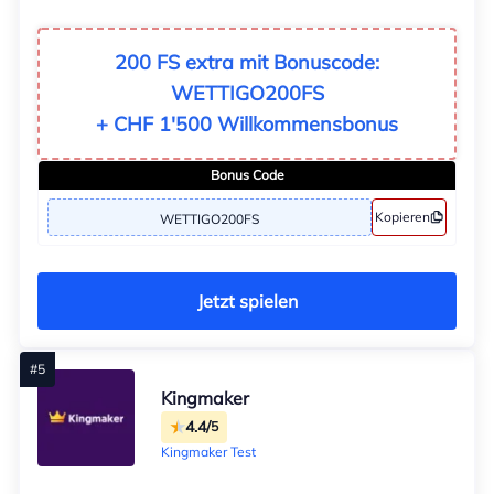
200 FS extra mit Bonuscode:
WETTIGO200FS
+ CHF 1'500 Willkommensbonus
Bonus Code
Kopieren
WETTIGO200FS
Jetzt spielen
Kingmaker
4.4/
5
Kingmaker Test