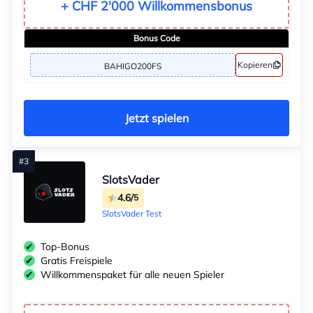
+ CHF 2'000 Willkommensbonus
Bonus Code
Kopieren
BAHIGO200FS
Jetzt spielen
SlotsVader
4.6/
5
SlotsVader Test
Top-Bonus
Gratis Freispiele
Willkommenspaket für alle neuen Spieler