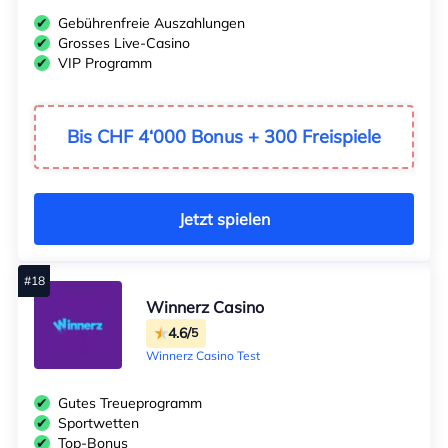
Gebührenfreie Auszahlungen
Grosses Live-Casino
VIP Programm
Bis CHF 4‘000 Bonus + 300 Freispiele
Jetzt spielen
Winnerz Casino
4.6/
5
Winnerz Casino Test
Gutes Treueprogramm
Sportwetten
Top-Bonus