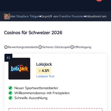
Welche Casinos sind am besten für dich
geeignet? Finde es heraus!
Von
Stephen Träger
Geprüft von
Fanélie Fournier
Aktualisiert am 2
Casinos für Schweizer 2026
Bewertungsstandards
Sicheres Glücksspiel
Offenlegung
LolaJack
4.3/
5
LolaJack Test
Neuer Sportwettenanbieter
Willkommensbonus mit Freispielen
Schnelle Auszahlung