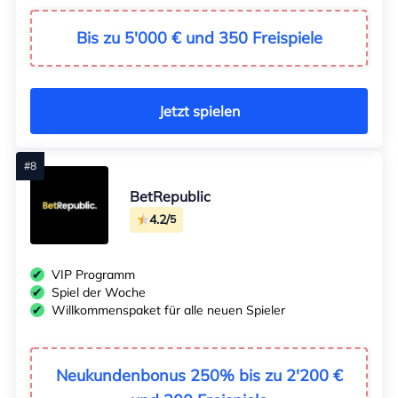
Bis zu 5'000 € und 350 Freispiele
Jetzt spielen
BetRepublic
4.2/
5
VIP Programm
Spiel der Woche
Willkommenspaket für alle neuen Spieler
Neukundenbonus 250% bis zu 2'200 €