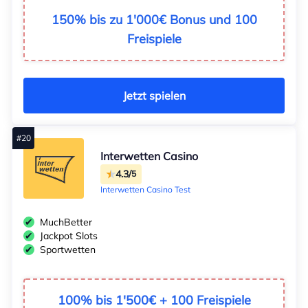
150% bis zu 1'000€ Bonus und 100
Freispiele
Jetzt spielen
Interwetten Casino
4.3/
5
Interwetten Casino Test
MuchBetter
Jackpot Slots
Sportwetten
100% bis 1'500€ + 100 Freispiele