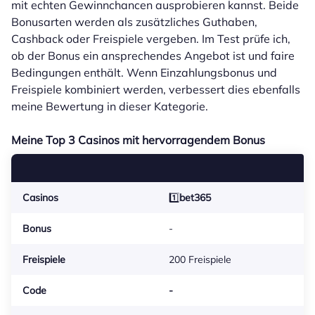
mit echten Gewinnchancen ausprobieren kannst. Beide
Bonusarten werden als zusätzliches Guthaben,
Cashback oder Freispiele vergeben. Im Test prüfe ich,
ob der Bonus ein ansprechendes Angebot ist und faire
Bedingungen enthält. Wenn Einzahlungsbonus und
Freispiele kombiniert werden, verbessert dies ebenfalls
meine Bewertung in dieser Kategorie.
Meine Top 3 Casinos mit hervorragendem Bonus
Casinos
1️⃣
bet365
Bonus
-
Freispiele
200 Freispiele
Code
-