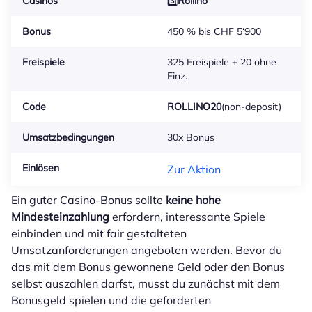
Casinos
3️⃣
Rollino
Bonus
450 % bis CHF 5‘900
Freispiele
325 Freispiele + 20 ohne
Einz.
Code
ROLLINO20
(non-deposit)
Umsatzbedingungen
30x Bonus
Einlösen
Zur Aktion
Ein guter Casino-Bonus sollte
keine hohe
Mindesteinzahlung
erfordern, interessante Spiele
einbinden und mit fair gestalteten
Umsatzanforderungen angeboten werden. Bevor du
das mit dem Bonus gewonnene Geld oder den Bonus
selbst auszahlen darfst, musst du zunächst mit dem
Bonusgeld spielen und die geforderten