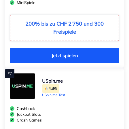
MiniSpiele
200% bis zu CHF 2'750 und 300
Freispiele
Jetzt spielen
USpin.me
4.3/
5
USpin.me Test
Cashback
Jackpot Slots
Crash Games