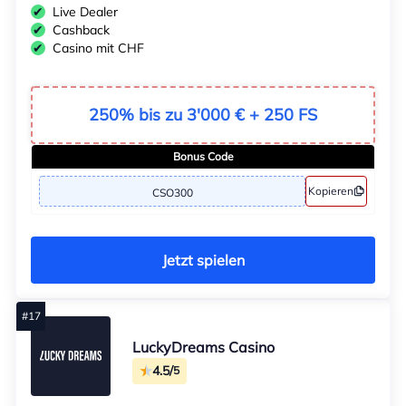
Live Dealer
Cashback
Casino mit CHF
250% bis zu 3'000 € + 250 FS
Bonus Code
Kopieren
CSO300
Jetzt spielen
LuckyDreams Casino
4.5/
5