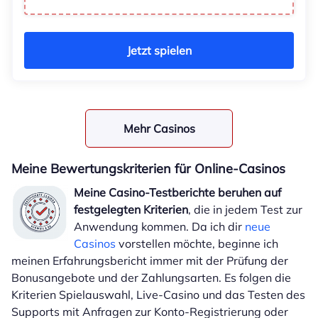
Jetzt spielen
Mehr Casinos
Meine Bewertungskriterien für Online-Casinos
Meine Casino-Testberichte beruhen auf
festgelegten Kriterien
, die in jedem Test zur
Anwendung kommen. Da ich dir
neue
Casinos
vorstellen möchte, beginne ich
meinen Erfahrungsbericht immer mit der Prüfung der
Bonusangebote und der Zahlungsarten. Es folgen die
Kriterien Spielauswahl, Live-Casino und das Testen des
Supports mit Anfragen zur Konto-Registrierung oder