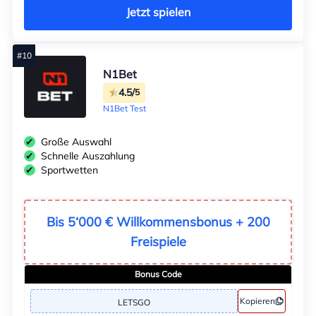
Jetzt spielen
N1Bet
4.5/
5
N1Bet Test
Große Auswahl
Schnelle Auszahlung
Sportwetten
Bis 5‘000 € Willkommensbonus + 200
Freispiele
Bonus Code
Kopieren
LETSGO