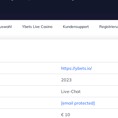
auswahl
Ybets Live Casino
Kundensupport
Registrier
https://ybets.io/
2023
Live-Chat
[email protected]
€ 10