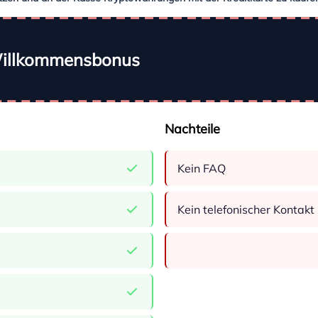
illkommensbonus
Nachteile
Kein FAQ
Kein telefonischer Kontakt