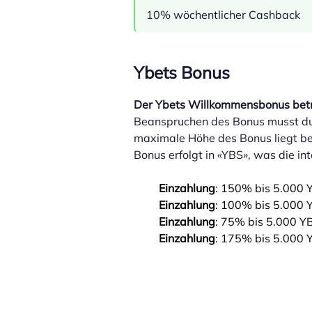
10% wöchentlicher Cashback
Ybets Bonus
Der Ybets Willkommensbonus betr
Beanspruchen des Bonus musst d
maximale Höhe des Bonus liegt be
Bonus erfolgt in «YBS», was die i
Einzahlung
: 150% bis 5.000 
Einzahlung
: 100% bis 5.000 
Einzahlung
: 75% bis 5.000 Y
Einzahlung
: 175% bis 5.000 