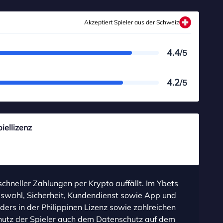
Akzeptiert Spieler aus der Schweiz
4.4
/5
4.2
/5
iellizenz
chneller Zahlungen per Krypto auffällt. Im Ybets
uswahl, Sicherheit, Kundendienst sowie App und
ers in der Philippinen Lizenz sowie zahlreichen
chutz der Spieler auch dem Datenschutz auf dem