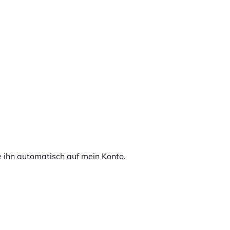
 ihn automatisch auf mein Konto.