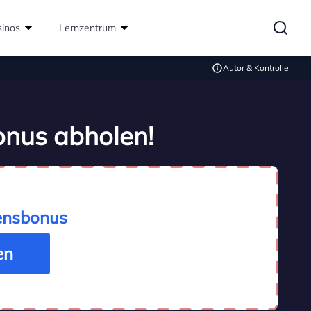
sinos
Lernzentrum
Autor & Kontrolle
nus abholen!
ensbonus
en