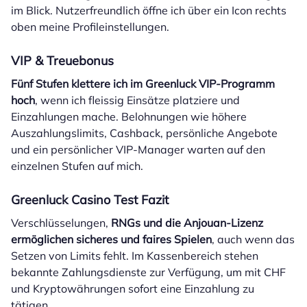
im Blick. Nutzerfreundlich öffne ich über ein Icon rechts
oben meine Profileinstellungen.
VIP & Treuebonus
Fünf Stufen klettere ich im Greenluck VIP-Programm
hoch
, wenn ich fleissig Einsätze platziere und
Einzahlungen mache. Belohnungen wie höhere
Auszahlungslimits, Cashback, persönliche Angebote
und ein persönlicher VIP-Manager warten auf den
einzelnen Stufen auf mich.
Greenluck Casino Test Fazit
Verschlüsselungen,
RNGs und die Anjouan-Lizenz
ermöglichen sicheres und faires Spielen
, auch wenn das
Setzen von Limits fehlt. Im Kassenbereich stehen
bekannte Zahlungsdienste zur Verfügung, um mit CHF
und Kryptowährungen sofort eine Einzahlung zu
tätigen.