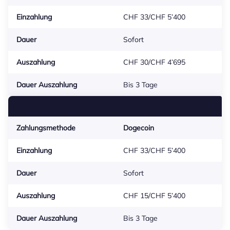
Einzahlung
CHF 33/CHF 5’400
Dauer
Sofort
Auszahlung
CHF 30/CHF 4’695
Dauer Auszahlung
Bis 3 Tage
Zahlungsmethode
Dogecoin
Einzahlung
CHF 33/CHF 5’400
Dauer
Sofort
Auszahlung
CHF 15/CHF 5’400
Dauer Auszahlung
Bis 3 Tage