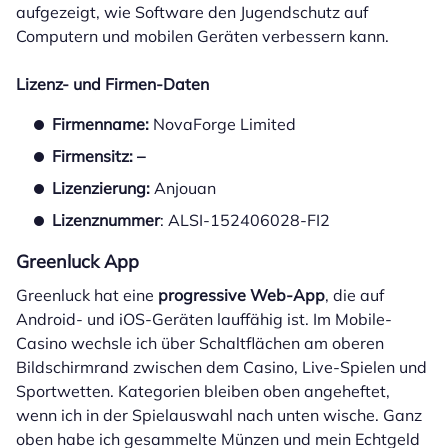
aufgezeigt, wie Software den Jugendschutz auf
Computern und mobilen Geräten verbessern kann.
Lizenz- und Firmen-Daten
Firmenname:
NovaForge Limited
Firmensitz: –
Lizenzierung:
Anjouan
Lizenznummer
: ALSI-152406028-FI2
Greenluck App
Greenluck hat eine
progressive Web-App
, die auf
Android- und iOS-Geräten lauffähig ist. Im Mobile-
Casino wechsle ich über Schaltflächen am oberen
Bildschirmrand zwischen dem Casino, Live-Spielen und
Sportwetten. Kategorien bleiben oben angeheftet,
wenn ich in der Spielauswahl nach unten wische. Ganz
oben habe ich gesammelte Münzen und mein Echtgeld