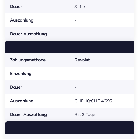
Dauer
Sofort
Auszahlung
-
Dauer Auszahlung
-
Zahlungsmethode
Revolut
Einzahlung
-
Dauer
-
Auszahlung
CHF 10/CHF 4’695
Dauer Auszahlung
Bis 3 Tage