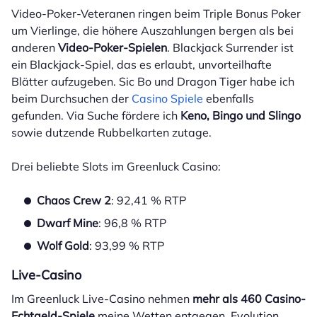
Video-Poker-Veteranen ringen beim Triple Bonus Poker
um Vierlinge, die höhere Auszahlungen bergen als bei
anderen
Video-Poker-Spielen
. Blackjack Surrender ist
ein Blackjack-Spiel, das es erlaubt, unvorteilhafte
Blätter aufzugeben. Sic Bo und Dragon Tiger habe ich
beim Durchsuchen der
Casino Spiele
ebenfalls
gefunden. Via Suche fördere ich
Keno, Bingo und Slingo
sowie dutzende Rubbelkarten zutage.
Drei beliebte Slots im Greenluck Casino:
Chaos Crew 2
: 92,41 % RTP
Dwarf Mine
: 96,8 % RTP
Wolf Gold
: 93,99 % RTP
Live-Casino
Im Greenluck Live-Casino nehmen
mehr als 460 Casino-
Echtgeld-Spiele
meine Wetten entgegen. Evolution