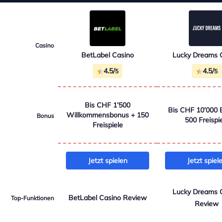
Casino
BetLabel Casino
Lucky Dreams 
4.5/
4.5/
5
5
Bis CHF 1’500
Bis CHF 10’000 
Willkommensbonus + 150
Bonus
500 Freispi
Freispiele
Jetzt spielen
Jetzt spiel
Lucky Dreams 
BetLabel Casino Review
Top-Funktionen
Review