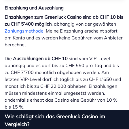
Einzahlung und Auszahlung
Einzahlungen zum Greenluck Casino sind ab CHF 10 bis
zu CHF 5’400 möglich
, abhängig von der gewählten
Zahlungsmethode
. Meine Einzahlung erscheint sofort
am Konto und es werden keine Gebühren vom Anbieter
berechnet.
Die
Auszahlungen ab CHF 10
sind vom VIP-Level
abhängig und es darf bis zu CHF 550 pro Tag und bis
zu CHF 7’700 monatlich abgehoben werden. Am
letzten VIP-Level darf ich täglich bis zu CHF 1’650 und
monatlich bis zu CHF 22’000 abheben. Einzahlungen
müssen mindestens einmal umgesetzt werden,
andernfalls erhebt das Casino eine Gebühr von 10 %
bis 15 %.
Wie schlägt sich das Greenluck Casino im
Vergleich?