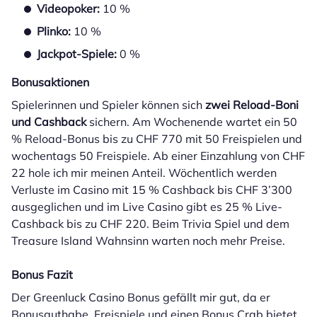
Videopoker:
10 %
Plinko:
10 %
Jackpot-Spiele:
0 %
Bonusaktionen
Spielerinnen und Spieler können sich
zwei Reload-Boni
und Cashback
sichern. Am Wochenende wartet ein 50
% Reload-Bonus bis zu CHF 770 mit 50 Freispielen und
wochentags 50 Freispiele. Ab einer Einzahlung von CHF
22 hole ich mir meinen Anteil. Wöchentlich werden
Verluste im Casino mit 15 % Cashback bis CHF 3’300
ausgeglichen und im Live Casino gibt es 25 % Live-
Cashback bis zu CHF 220. Beim Trivia Spiel und dem
Treasure Island Wahnsinn warten noch mehr Preise.
Bonus Fazit
Der Greenluck Casino Bonus gefällt mir gut, da er
Bonusguthabe, Freispiele und einen Bonus Crab bietet,