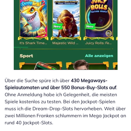
Über die Suche spüre ich über
430 Megaways-
Spielautomaten und über 550 Bonus-Buy-Slots auf
.
Ohne Anmeldung habe ich Gelegenheit, die meisten
Spiele kostenlos zu testen. Bei den Jackpot-Spielen
muss ich die Dream-Drop-Slots hervorheben. Weit über
zwei Millionen Franken schlummern im Mega Jackpot an
rund 40 Jackpot-Slots.