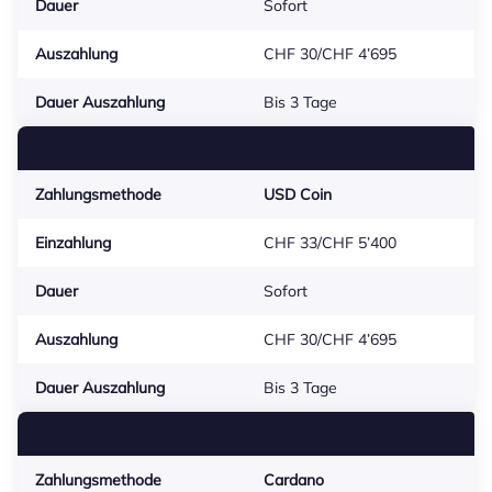
Dauer
Sofort
Auszahlung
CHF 30/CHF 4’695
Dauer Auszahlung
Bis 3 Tage
Zahlungsmethode
USD Coin
Einzahlung
CHF 33/CHF 5’400
Dauer
Sofort
Auszahlung
CHF 30/CHF 4’695
Dauer Auszahlung
Bis 3 Tage
Zahlungsmethode
Cardano