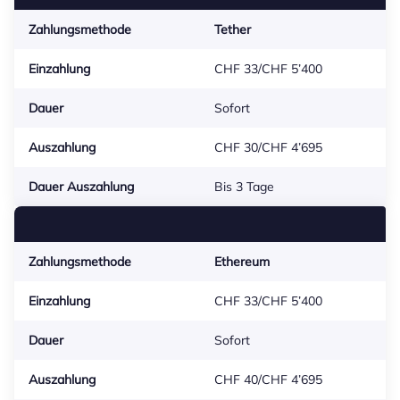
Zahlungsmethode
Tether
Einzahlung
CHF 33/CHF 5’400
Dauer
Sofort
Auszahlung
CHF 30/CHF 4’695
Dauer Auszahlung
Bis 3 Tage
Zahlungsmethode
Ethereum
Einzahlung
CHF 33/CHF 5’400
Dauer
Sofort
Auszahlung
CHF 40/CHF 4’695