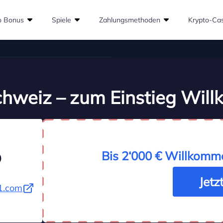
o Bonus
Spiele
Zahlungsmethoden
Krypto-Ca
chweiz – zum Einstieg Wil
o
Bis 2‘000 € Willkomm
Jetz
1.com