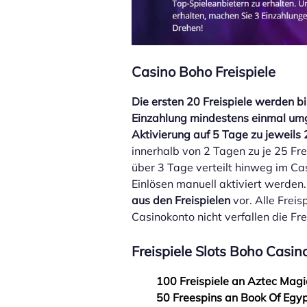
Casino Boho Freispiele
Die ersten 20 Freispiele werden b
Einzahlung mindestens einmal um
Aktivierung auf 5 Tage zu jeweils 
innerhalb von 2 Tagen zu je 25 Fr
über 3 Tage verteilt hinweg im C
Einlösen manuell aktiviert werden.
aus den Freispielen
vor. Alle Frei
Casinokonto nicht verfallen die Fre
Freispiele Slots Boho Casi
100 Freispiele an Aztec Ma
50 Freespins an Book Of Egyp