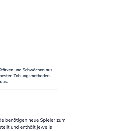
ie Stärken und Schwächen aus
e besten Zahlungsmethoden
aus.
e benötigen neue Spieler zum
eilt und enthält jeweils