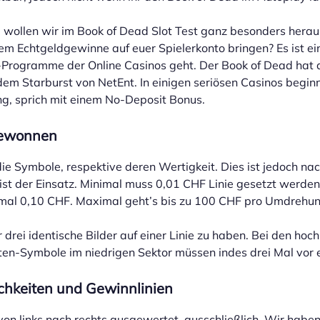
wollen wir im Book of Dead Slot Test ganz besonders herausz
em Echtgeldgewinne auf euer Spielerkonto bringen? Es ist ein
-Programme der Online Casinos geht. Der Book of Dead hat a
em Starburst von NetEnt. In einigen seriösen Casinos beginn
ng, sprich mit einem No-Deposit Bonus.
gewonnen
ie Symbole, respektive deren Wertigkeit. Dies ist jedoch na
ist der Einsatz. Minimal muss 0,01 CHF Linie gesetzt werden
inimal 0,10 CHF. Maximal geht’s bis zu 100 CHF pro Umdrehu
er drei identische Bilder auf einer Linie zu haben. Bei den ho
ten-Symbole im niedrigen Sektor müssen indes drei Mal vor 
hkeiten und Gewinnlinien
on links nach rechts ausgewertet, ausschließlich. Wir haben