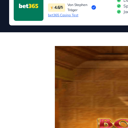
Li
Von Stephen
Sp
4.6/
5
Träger
Ja
bet365 Casino Test