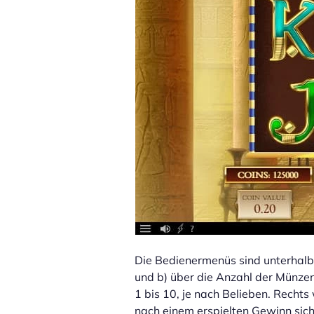
Die Bedienermenüs sind unterhalb
und b) über die Anzahl der Münzen
1 bis 10, je nach Belieben. Recht
nach einem erspielten Gewinn sich