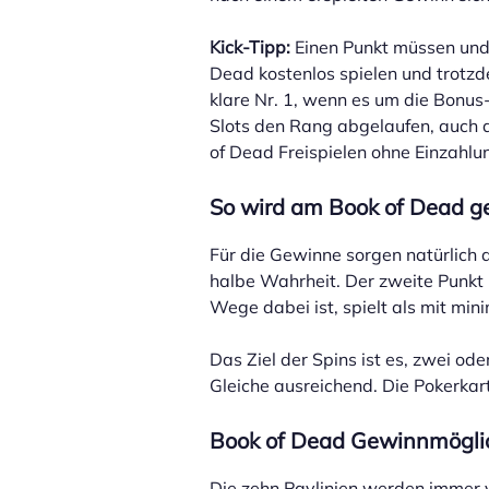
Kick-Tipp:
Einen Punkt müssen und 
Dead kostenlos spielen und trotzd
klare Nr. 1, wenn es um die Bonus
Slots den Rang abgelaufen, auch d
of Dead Freispielen ohne Einzahlu
So wird am Book of Dead 
Für die Gewinne sorgen natürlich d
halbe Wahrheit. Der zweite Punkt 
Wege dabei ist, spielt als mit m
Das Ziel der Spins ist es, zwei od
Gleiche ausreichend. Die Pokerkar
Book of Dead Gewinnmöglic
Die zehn Paylinien werden immer v