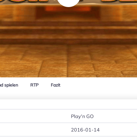
d spielen
RTP
Fazit
Play'n GO
2016-01-14