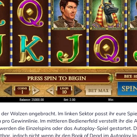
 der Walzen angebracht. Im linken Sektor passt ihr eure Sp
 pro Gewinnlinie. Im mittleren Bedienerfeld verstellt ihr d
s werden die Einzelspins oder das Autoplay-Spiel gestartet. 
tbar, jedoch nicht wenn ihr den Book of Dead im Autoplay la