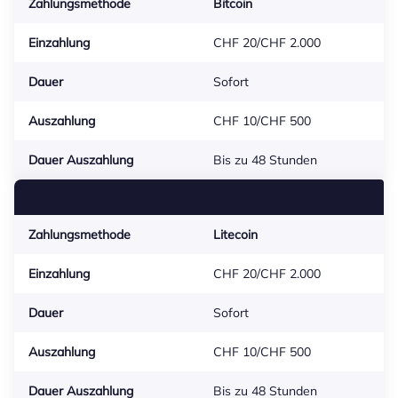
Zahlungsmethode
Bitcoin
Einzahlung
CHF 20/CHF 2.000
Dauer
Sofort
Auszahlung
CHF 10/CHF 500
Dauer Auszahlung
Bis zu 48 Stunden
Zahlungsmethode
Litecoin
Einzahlung
CHF 20/CHF 2.000
Dauer
Sofort
Auszahlung
CHF 10/CHF 500
Dauer Auszahlung
Bis zu 48 Stunden