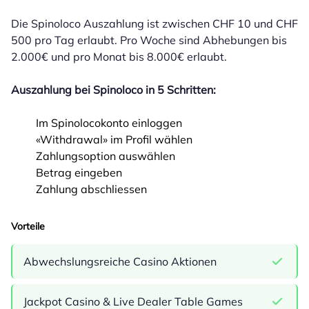
Die Spinoloco Auszahlung ist zwischen CHF 10 und CHF
500 pro Tag erlaubt. Pro Woche sind Abhebungen bis
2.000€ und pro Monat bis 8.000€ erlaubt.
Auszahlung bei Spinoloco in 5 Schritten:
Im Spinolocokonto einloggen
«Withdrawal» im Profil wählen
Zahlungsoption auswählen
Betrag eingeben
Zahlung abschliessen
Vorteile
Abwechslungsreiche Casino Aktionen
Jackpot Casino & Live Dealer Table Games