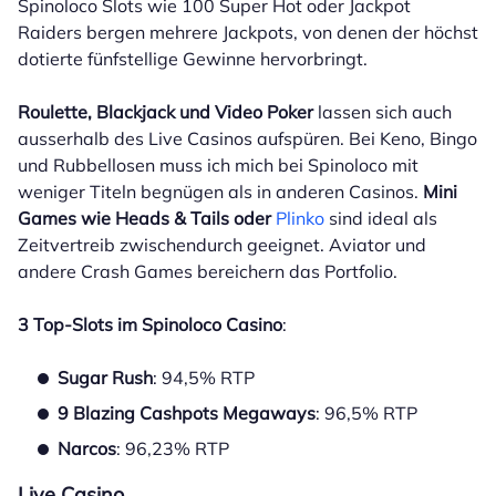
Spinoloco Slots wie 100 Super Hot oder Jackpot
Raiders bergen mehrere Jackpots, von denen der höchst
dotierte fünfstellige Gewinne hervorbringt.
Roulette, Blackjack und Video Poker
lassen sich auch
ausserhalb des Live Casinos aufspüren. Bei Keno, Bingo
und Rubbellosen muss ich mich bei Spinoloco mit
weniger Titeln begnügen als in anderen Casinos.
Mini
Games wie Heads & Tails oder
Plinko
sind ideal als
Zeitvertreib zwischendurch geeignet. Aviator und
andere Crash Games bereichern das Portfolio.
3 Top-Slots im Spinoloco Casino
:
Sugar Rush
: 94,5% RTP
9 Blazing Cashpots Megaways
: 96,5% RTP
Narcos
: 96,23% RTP
Live Casino