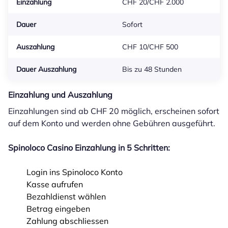
Einzahlung
CHF 20/CHF 2.000
Dauer
Sofort
Auszahlung
CHF 10/CHF 500
Dauer Auszahlung
Bis zu 48 Stunden
Einzahlung und Auszahlung
Einzahlungen sind ab CHF 20 möglich, erscheinen sofort
auf dem Konto und werden ohne Gebühren ausgeführt.
Spinoloco Casino Einzahlung in 5 Schritten:
Login ins Spinoloco Konto
Kasse aufrufen
Bezahldienst wählen
Betrag eingeben
Zahlung abschliessen