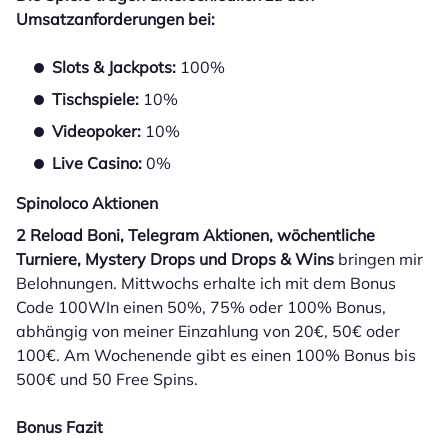
Umsatzanforderungen bei:
Slots & Jackpots:
100%
Tischspiele:
10%
Videopoker:
10%
Live Casino:
0%
Spinoloco Aktionen
2 Reload Boni, Telegram Aktionen, wöchentliche
Turniere, Mystery Drops und Drops & Wins
bringen mir
Belohnungen. Mittwochs erhalte ich mit dem Bonus
Code 100WIn einen 50%, 75% oder 100% Bonus,
abhängig von meiner Einzahlung von 20€, 50€ oder
100€. Am Wochenende gibt es einen 100% Bonus bis
500€ und 50 Free Spins.
Bonus Fazit