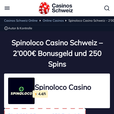
Casinos Schweiz Online
Online Casinos
Spinoloco Casino Schweiz – 2’0
Autor & Kontrolle
Spinoloco Casino Schweiz –
2’000€ Bonusgeld und 250
Spins
Spinoloco Casino
4.4/
5