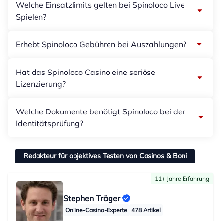
Welche Einsatzlimits gelten bei Spinoloco Live
Spielen?
Erhebt Spinoloco Gebühren bei Auszahlungen?
Hat das Spinoloco Casino eine seriöse
Lizenzierung?
Welche Dokumente benötigt Spinoloco bei der
Identitätsprüfung?
Redakteur für objektives Testen von Casinos & Boni
11+ Jahre Erfahrung
Stephen Träger
Online-Casino-Experte
478 Artikel