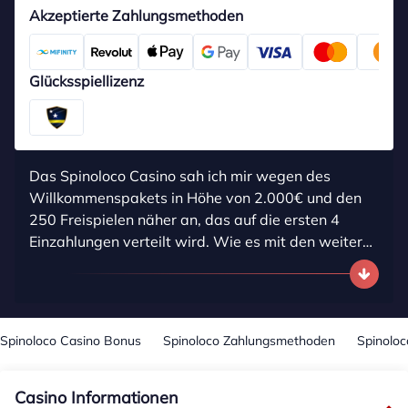
Akzeptierte Zahlungsmethoden
Glücksspiellizenz
Das Spinoloco Casino sah ich mir wegen des
Willkommenspakets in Höhe von 2.000€ und den
250 Freispielen näher an, das auf die ersten 4
Einzahlungen verteilt wird. Wie es mit den weiteren
Casino Aktionen, den Zahlungsmethoden, der
Spielauswahl sowie der Lizenz aussieht, prüfe ich
genauso akribisch wie auch den Kundendienst, das
VIP-Programm und die mobile Casino-App. Wie
Spinoloco Casino Bonus
Spinoloco Zahlungsmethoden
Spinoloc
der Anbieter dabei abgeschnitten hat, erfährst du
in diesem Spinoloco Casino Test.
Casino Informationen