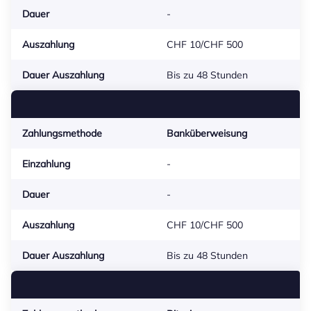
Dauer
-
Auszahlung
CHF 10/CHF 500
Dauer Auszahlung
Bis zu 48 Stunden
Zahlungsmethode
Banküberweisung
Einzahlung
-
Dauer
-
Auszahlung
CHF 10/CHF 500
Dauer Auszahlung
Bis zu 48 Stunden