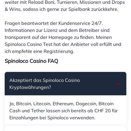
weiter mit Reload Boni, Turnieren, Missionen und Drops
& Wins, sodass ich gerne zur Spielbank zurückkehre.
Fragen beantwortet der Kundenservice 24/7.
Informationen zur Lizenz und dem Betreiber sind
transparent auf der Homepage zu finden. Meinen
Spinoloco Casino Test hat der Anbieter voll erfüllt und
ich empfehle eine Registrierung.
Spinoloco Casino FAQ
Akzeptiert das Spinoloco Casino
Kryptowährungen?
Ja, Bitcoin, Litecoin, Ethereum, Dogecoin, Bitcoin
Cash und Tether lassen sich bereits ab CHF 20 für
Einzahlungen bei Spinoloco verwenden.