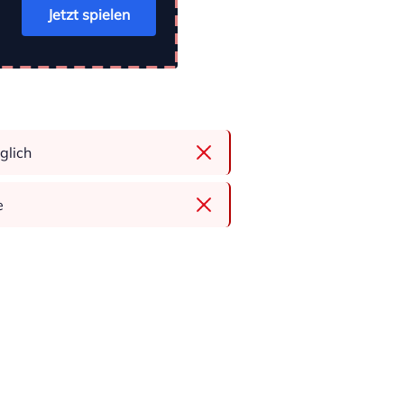
Jetzt spielen
glich
e