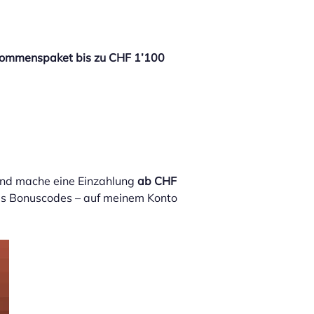
ommenspaket bis zu CHF 1’100
und mache eine Einzahlung
ab CHF
nes Bonuscodes – auf meinem Konto