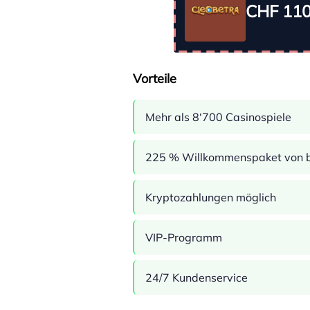
CHF 110
Vorteile
Mehr als 8‘700 Casinospiele
225 % Willkommenspaket von b
Kryptozahlungen möglich
VIP-Programm
24/7 Kundenservice