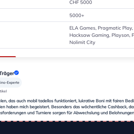
CHF 5000
5000+
ELA Games, Pragmatic Play,
Hacksaw Gaming, Playson, 
Nolimit City
Träger
ino-Experte
tikel
elen
, das auch
mobil
tadellos funktioniert, lukrative
Boni
mit fairen Be
ilen haben mich begeistert. Besonders das wöchentliche
Cashback
, d
sforderungen und Turniere sorgen für Abwechslung und Belohnungen