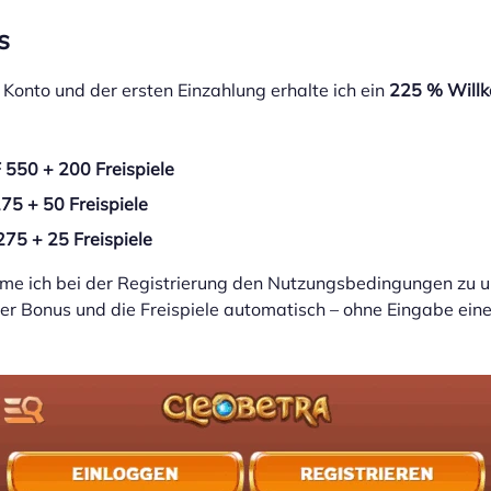
s
Konto und der ersten Einzahlung erhalte ich ein
225 % Willk
 550 + 200 Freispiele
75 + 50 Freispiele
275 + 25 Freispiele
e ich bei der Registrierung den Nutzungsbedingungen zu 
er Bonus und die Freispiele automatisch – ohne Eingabe ei