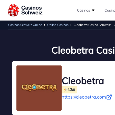
Casinos
Casin
Casinos Schweiz Online
Online Casinos
Cleobetra Casino Schweiz – 
Cleobetra Cas
Cleobetra
4.2/
5
https://cleobetra.com