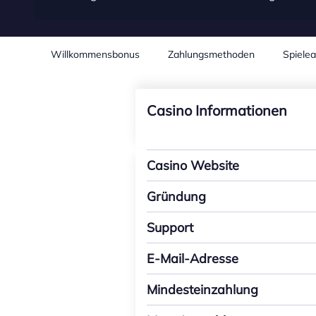
Willkommensbonus
Zahlungsmethoden
Spiele
Casino Informationen
Casino Website
Gründung
Support
E-Mail-Adresse
Mindesteinzahlung