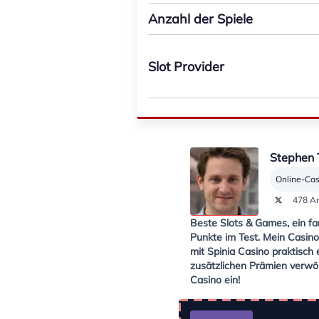
Anzahl der Spiele
Slot Provider
Stephen 
Online-Cas
478 Ar
Beste Slots & Games, ein fa
Punkte im Test
. Mein Casin
mit Spinia Casino praktisc
zusätzlichen Prämien verwöh
Casino
ein!