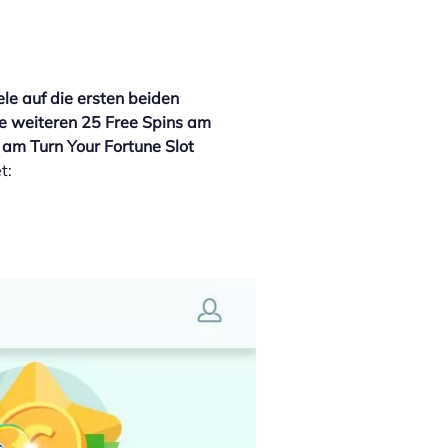
le auf die ersten beiden
e weiteren 25 Free Spins am
am Turn Your Fortune Slot
t: