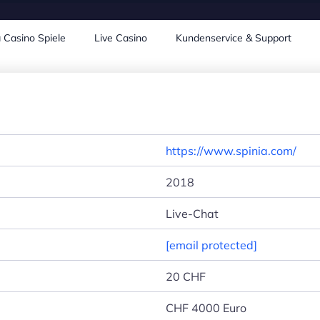
a Casino Spiele
Live Casino
Kundenservice & Support
https://www.spinia.com/
2018
Live-Chat
[email protected]
20 CHF
CHF 4000 Euro