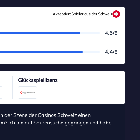
Akzeptiert Spieler aus der Schweiz
4.3
/5
4.4
/5
Glücksspiellizenz
n der Szene der Casinos Schweiz einen
form? Ich bin auf Spurensuche gegangen und habe