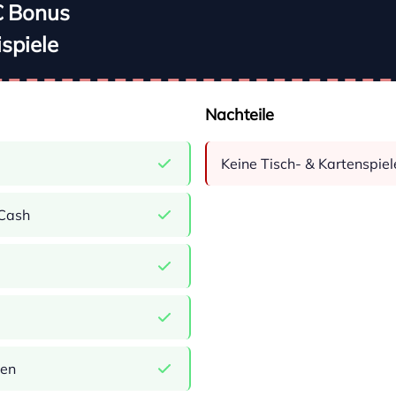
€ Bonus
ispiele
Nachteile
Keine Tisch- & Kartenspiel
 Cash
gen