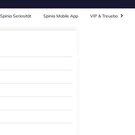
Spinia Seriosität
Spinia Mobile App
VIP & Treuebonus