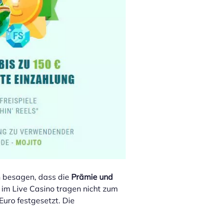
 besagen, dass die
Prämie und
 im Live Casino tragen nicht zum
Euro festgesetzt. Die