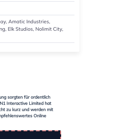
ay, Amatic Industries,
, Elk Studios, Nolimit City,
ng sorgten für ordentlich
N1 Interactive Limited
hat
cht zu kurz und werden mit
pfehlenswertes Online