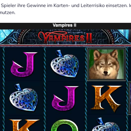
 Spieler ihre Gewinne im Karten- und Leiterrisiko einsetzen.
 nutzen.