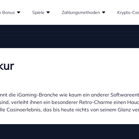
o Bonus
Spiele
Zahlungsmethoden
Krypto-Ca
kur
nnt die iGaming-Branche wie kaum ein anderer Softwareent
sind, verleiht ihnen ein besonderer Retro-Charme einen Hauc
elle Casinoerlebnis, das bis heute nichts von seinem Glanz ver