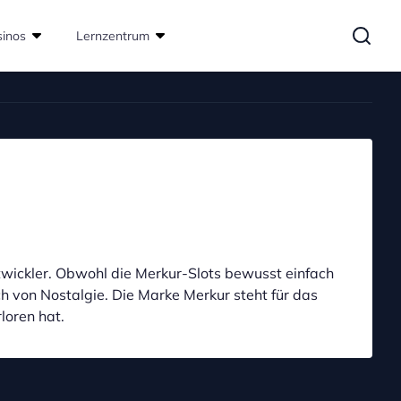
sinos
Lernzentrum
wickler. Obwohl die Merkur-Slots bewusst einfach
h von Nostalgie. Die Marke Merkur steht für das
loren hat.