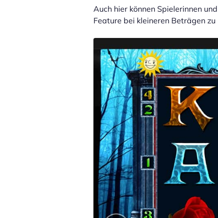
Auch hier können Spielerinnen und
Feature bei kleineren Beträgen zu