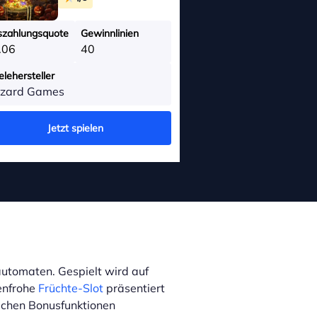
szahlungsquote
Gewinnlinien
Auszahlungsquote
.06
40
96.2
elehersteller
Spielehersteller
zard Games
Yggdrasil Gaming
Jetzt spielen
Jetzt sp
elautomaten. Gespielt wird auf
benfrohe
Früchte-Slot
präsentiert
Sachen Bonusfunktionen