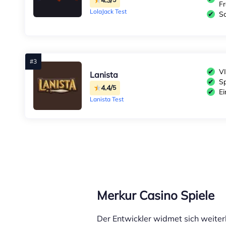
Fr
LolaJack Test
Sc
V
Lanista
S
4.4/
5
E
Lanista Test
Merkur Casino Spiele
Der Entwickler widmet sich weiter