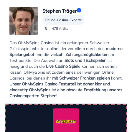
Stephen Träger
Online-Casino-Experte
478 Artikel
Das OhMySpins Casino ist ein gelungener Schweizer
Glücksspielanbieter online, der vor allem durch das
moderne
Spielangebot
und die
vielzahl Zahlungsmöglichkeiten
im
Test punkte. Die Auswahl an
Slots und Tischspielen
ist
riesig und auch die
Live Casino Spiel
e können sich sehen
lassen. OhMySpins ist zudem eines der wenigen Online
Casinos, bei denen ihr
mit Schweizer Franken spielen
könnt.
Unser OhMySpins Casino Testurteil ist daher klar und
eindeutig: OhMySpins ist eine absolute Empfehlung unseres
Casinoexperten Stephen
!