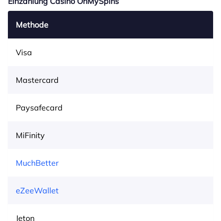
Einzahlung Casino OhMySpins
Methode
Visa
Mastercard
Paysafecard
MiFinity
MuchBetter
eZeeWallet
Jeton