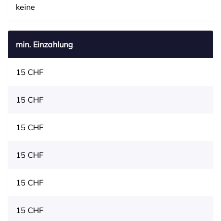
keine
min. Einzahlung
15 CHF
15 CHF
15 CHF
15 CHF
15 CHF
15 CHF