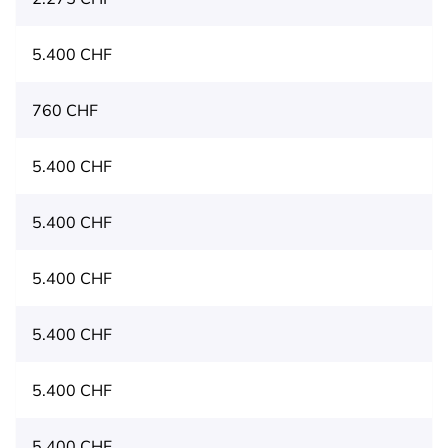
5.400 CHF
760 CHF
5.400 CHF
5.400 CHF
5.400 CHF
5.400 CHF
5.400 CHF
5.400 CHF