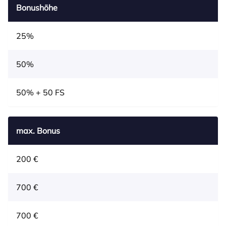
Bonushöhe
25%
50%
50% + 50 FS
max. Bonus
200 €
700 €
700 €