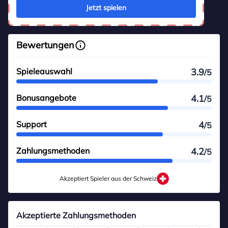
Jetzt spielen
Bewertungen
Spieleauswahl
3.9
/5
Bonusangebote
4.1
/5
Support
4
/5
Zahlungsmethoden
4.2
/5
Akzeptiert Spieler aus der Schweiz
Akzeptierte Zahlungsmethoden