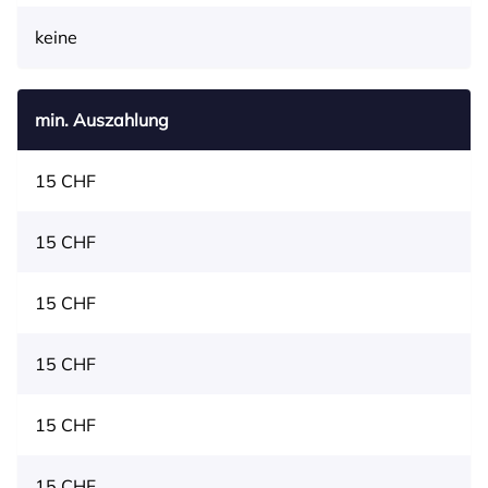
keine
min. Auszahlung
15 CHF
15 CHF
15 CHF
15 CHF
15 CHF
15 CHF