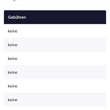
Gebühren
keine
keine
keine
keine
keine
keine