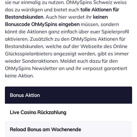
sie nur einmalig zu nutzen. OhMySpins Schweiz weiss
das zu würdigen und bietet euch
tolle Aktionen für
Bestandskunden
. Auch hier werdet ihr
keinen
Bonuscode OhMySpins eingeben
müssen, sondern
könnt die Aktionen ganz einfach über euer Spielerprofil
aktivieren. Zusätzlich zu den OhMySpins Aktionen für
Bestandskunden, welche auf der Webseite des Online
Glücksspielanbieters angezeigt werden, gibt es immer
wieder Sonderaktionen. Meldet euch dazu für den
OhMySpins Newsletter an und ihr verpasst garantiert
keine Aktion.
Bonus Aktion
Live Casino Rückzahlung
Reload Bonus am Wochenende