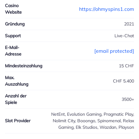
ambitionierter und kundenorientierter Online
Casino
https://ohmyspins1.com
Glücksspielanbieter heraus
, welcher offensichtlich
Website
nach höherem strebt.
OhMySpins!
Gründung
2021
Support
Live-Chat
E-Mail-
[email protected]
Adresse
Mindesteinzahlung
15 CHF
Max.
CHF 5.400
Auszahlung
Anzahl der
3500+
Spiele
NetEnt, Evolution Gaming, Pragmatic Play,
Slot Provider
Nolimit City, Booongo, Spinomenal, Relax
Gaming, Elk Studios, Wazdan, Playson