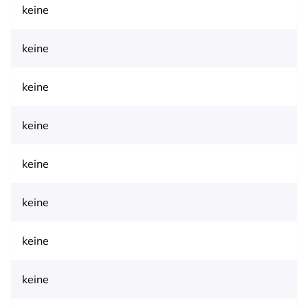
keine
keine
keine
keine
keine
keine
keine
keine