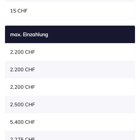
15 CHF
max. Einzahlung
2.200 CHF
2.200 CHF
2.200 CHF
2.500 CHF
5.400 CHF
2.275 CHF