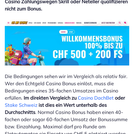
Casino Zahlungswegen Skrill oder Neteller qualifizieren
nicht zum Bonus.
Die Bedingungen sehen wir im Vergleich als relativ fair.
Wer den Echtgeld Casino Bonus einlöst, muss die
Bedingungen eines 35-fachen Umsatzes im Casino
erfüllen.
Im direkten Vergleich zu
Casino DachBet
oder
Stake Schweiz
ist dies ein Wert unterhalb des
Durchschnitts
. Normal Casino Bonus haben einen 40-
fachen oder sogar 60-fachen Umsatz der Bonussumme
bzw. Einzahlung. Maximal darf pro Runde am
Slotautomaten ein Einsatz von CHF 5 platziert werden,