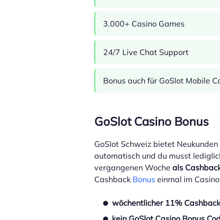
3.000+ Casino Games
24/7 Live Chat Support
Bonus auch für GoSlot Mobile C
GoSlot Casino Bonus
GoSlot Schweiz bietet Neukunden
automatisch und du musst lediglic
vergangenen Woche
als Cashbac
Cashback
Bonus
einmal im Casino
wöchentlicher 11% Cashback
kein GoSlot Casino Bonus Cod