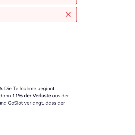
e
. Die Teilnahme beginnt
n dann
11% der Verluste
aus der
nd GoSlot verlangt, dass der