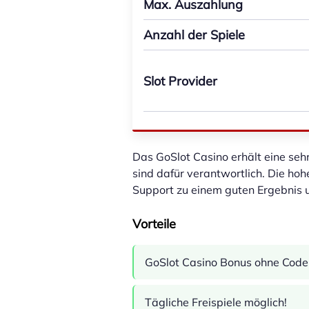
Max. Auszahlung
Anzahl der Spiele
Slot Provider
Das GoSlot Casino erhält eine se
sind dafür verantwortlich. Die ho
Support zu einem guten Ergebnis 
Vorteile
GoSlot Casino Bonus ohne Code
Tägliche Freispiele möglich!