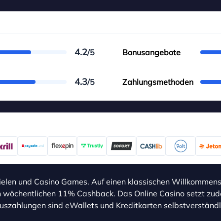
4.2
/5
Bonusangebote
4.3
/5
Zahlungsmethoden
ielen und Casino Games. Auf einen klassischen Willkommensb
n wöchentlichen 11% Cashback. Das Online Casino setzt zu
Auszahlungen sind eWallets und Kreditkarten selbstverständli