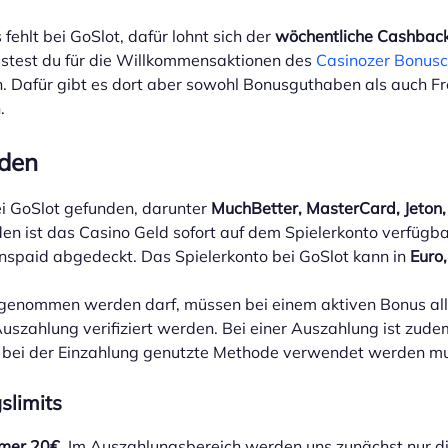
ehlt bei GoSlot, dafür lohnt sich der
wöchentliche Cashbac
stest du für die Willkommensaktionen des
Casinozer Bonus
 Dafür gibt es dort aber sowohl Bonusguthaben als auch Frei
.
den
i GoSlot gefunden, darunter
MuchBetter, MasterCard, Jeton,
en ist das Casino Geld sofort auf dem Spielerkonto verfügb
spaid abgedeckt. Das Spielerkonto bei GoSlot kann in
Euro
genommen werden darf, müssen bei einem aktiven Bonus alle
Auszahlung verifiziert werden. Bei einer Auszahlung ist zude
 bei der Einzahlung genutzte Methode verwendet werden mu
slimits
mmer 20€
. Im Auszahlungsbereich werden uns zunächst nur 