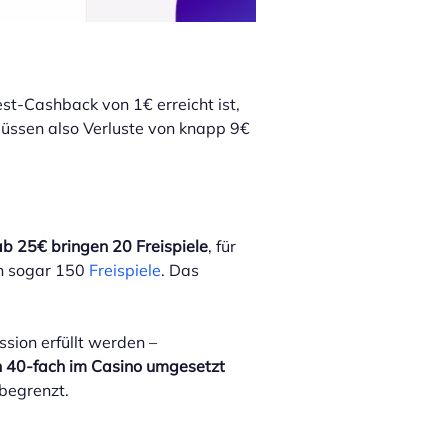
est-Cashback von 1€ erreicht ist,
üssen also Verluste von knapp 9€
b 25€ bringen 20 Freispiele
, für
en sogar 150
Freispiele
. Das
ssion erfüllt werden –
 40-fach im Casino umgesetzt
 begrenzt.