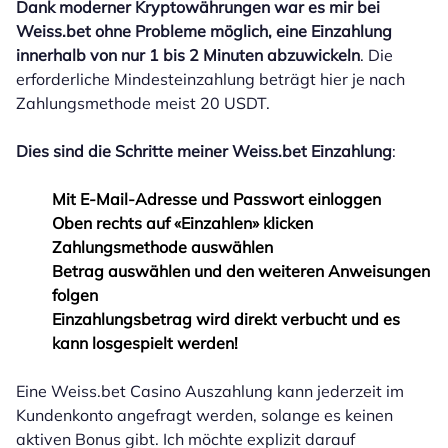
Dank moderner Kryptowährungen war es mir bei
Weiss.bet ohne Probleme möglich, eine Einzahlung
innerhalb von nur 1 bis 2 Minuten abzuwickeln
. Die
erforderliche Mindesteinzahlung beträgt hier je nach
Zahlungsmethode meist 20 USDT.
Dies sind die Schritte meiner Weiss.bet Einzahlung
:
Mit E-Mail-Adresse und Passwort einloggen
Oben rechts auf «Einzahlen» klicken
Zahlungsmethode auswählen
Betrag auswählen und den weiteren Anweisungen
folgen
Einzahlungsbetrag wird direkt verbucht und es
kann losgespielt werden!
Eine Weiss.bet Casino Auszahlung kann jederzeit im
Kundenkonto angefragt werden, solange es keinen
aktiven Bonus gibt. Ich möchte explizit darauf