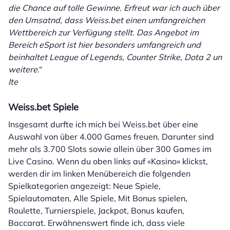
die Chance auf tolle Gewinne. Erfreut war ich auch über
den Umsatnd, dass Weiss.bet einen umfangreichen
Wettbereich zur Verfügung stellt. Das Angebot im
Bereich eSport ist hier besonders umfangreich und
beinhaltet League of Legends, Counter Strike, Dota 2 un
weitere
.“
Ite
Weiss.bet Spiele
Insgesamt durfte ich mich bei Weiss.bet über eine
Auswahl von über 4.000 Games freuen. Darunter sind
mehr als 3.700 Slots sowie allein über 300 Games im
Live Casino. Wenn du oben links auf «Kasino» klickst,
werden dir im linken Menübereich die folgenden
Spielkategorien angezeigt: Neue Spiele,
Spielautomaten, Alle Spiele, Mit Bonus spielen,
Roulette, Turnierspiele, Jackpot, Bonus kaufen,
Baccarat. Erwähnenswert finde ich, dass viele