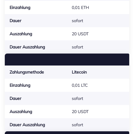
Einzahlung
0,01 ETH
Dauer
sofort
Auszahlung
20 USDT
Dauer Auszahlung
sofort
Zahlungsmethode
Litecoin
Einzahlung
0,01 LTC
Dauer
sofort
Auszahlung
20 USDT
Dauer Auszahlung
sofort