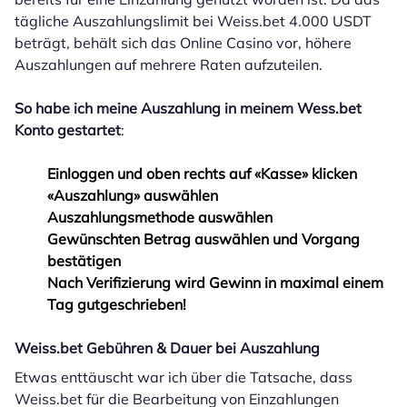
tägliche Auszahlungslimit bei Weiss.bet 4.000 USDT
beträgt, behält sich das Online Casino vor, höhere
Auszahlungen auf mehrere Raten aufzuteilen.
So habe ich meine Auszahlung in meinem Wess.bet
Konto gestartet
:
Einloggen und oben rechts auf «Kasse» klicken
«Auszahlung» auswählen
Auszahlungsmethode auswählen
Gewünschten Betrag auswählen und Vorgang
bestätigen
Nach Verifizierung wird Gewinn in maximal einem
Tag gutgeschrieben!
Weiss.bet Gebühren & Dauer bei Auszahlung
Etwas enttäuscht war ich über die Tatsache, dass
Weiss.bet für die Bearbeitung von Einzahlungen