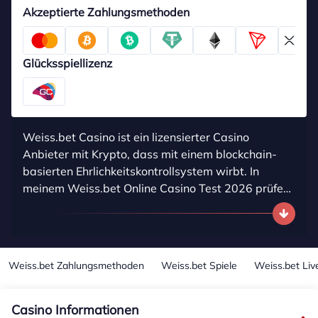
Akzeptierte Zahlungsmethoden
Glücksspiellizenz
Weiss.bet Casino ist ein lizensierter Casino
Anbieter mit Krypto, dass mit einem blockchain-
basierten Ehrlichkeitskontrollsystem wirbt. In
meinem Weiss.bet Online Casino Test 2026 prüfe
ich die Sicherheiten im Casino mit Krypto, Lizenz,
Kryptowährungen, Spiele-Angebot und auf
welchem Wege das verantwortungsvolle Spielen
unterstützt wird. Der Weiss.bet Willkommensbonus
Weiss.bet Zahlungsmethoden
Weiss.bet Spiele
Weiss.bet Liv
wird in Krypto angeboten und beträgt 300% bis
2.999 USDT + 200 Freispiele auf die ersten 3
Einzahlungen. Abseits der anonymen
Casino Informationen