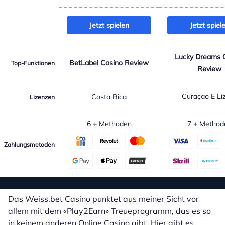
Jetzt spielen
Jetzt spiel
Lucky Dreams 
BetLabel Casino Review
Top-Funktionen
Review
Curaçao E Li
Costa Rica
Lizenzen
6 + Methoden
7 + Method
Zahlungsmetoden
Das Weiss.bet Casino punktet aus meiner Sicht vor
allem mit dem «Play2Earn» Treueprogramm, das es so
in keinem anderen Online Casino gibt. Hier gibt es