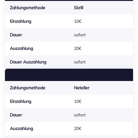
Zahlungsmethode
Skrill
Einzahlung
10€
Dauer
sofort
Auszahlung
20€
Dauer Auszahlung
sofort
Zahlungsmethode
Neteller
Einzahlung
10€
Dauer
sofort
Auszahlung
20€