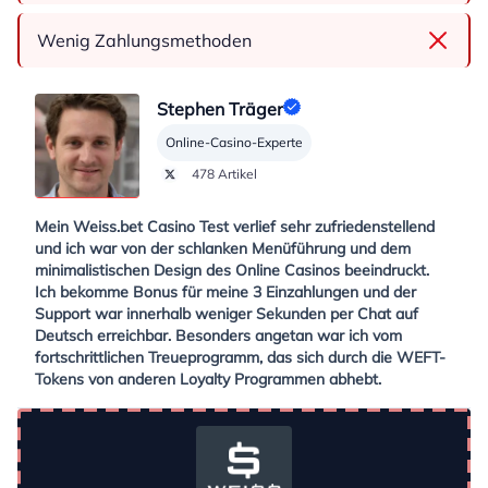
Wenig Zahlungsmethoden
Stephen Träger
Online-Casino-Experte
478 Artikel
Mein Weiss.bet Casino Test verlief sehr zufriedenstellend
und ich war von der schlanken Menüführung und dem
minimalistischen Design des Online Casinos beeindruckt
.
Ich bekomme Bonus für meine 3 Einzahlungen und der
Support war innerhalb weniger Sekunden per Chat auf
Deutsch erreichbar. Besonders angetan war ich vom
fortschrittlichen Treueprogramm, das sich durch die WEFT-
Tokens von anderen Loyalty Programmen abhebt.