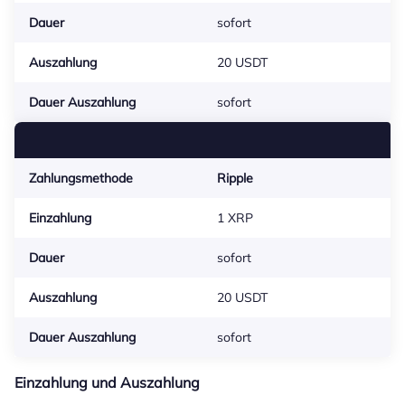
Dauer
sofort
Auszahlung
20 USDT
Dauer Auszahlung
sofort
Zahlungsmethode
Ripple
Einzahlung
1 XRP
Dauer
sofort
Auszahlung
20 USDT
Dauer Auszahlung
sofort
Einzahlung und Auszahlung