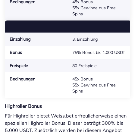
Bedingungen
45x Bonus
55x Gewinne aus Free
Spins
Einzahlung
3. Einzahlung
Bonus
75% Bonus bis 1.000 USDT
Freispiele
80 Freispiele
Bedingungen
45x Bonus
55x Gewinne aus Free
Spins
Highroller Bonus
Für Highroller bietet Weiss.bet erfreulicherweise einen
speziellen Highroller Bonus. Dieser beträgt 300% bis
5.000 USDT. Zusätzlich werden bei diesem Angebot