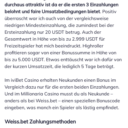
durchaus attraktiv ist da er die ersten 3 Einzahlungen
belohnt und faire Umsatzbedingungen bietet
. Positiv
überrascht war ich auch von der vergleichsweise
niedrigen Mindesteinzahlung, die zumindest bei der
Ersteinzahlung nur 20 USDT betrug. Auch der
Gesamtwert in Höhe von bis zu 2.999 USDT für
Freizeitspieler hat mich beeindruckt. Highroller
profitieren sogar von einer Bonussumme in Höhe von
bis zu 5.000 USDT. Etwas enttäuscht war ich dafür von
der kurzen Umsatzzeit, die lediglich 5 Tage beträgt.
Im iviBet Casino erhalten Neukunden einen Bonus im
Vergleich dazu nur für die ersten beiden Einzahlungen.
Und im Millionaria Casino musst du als Neukunde –
anders als bei Weiss.bet – einen speziellen Bonuscode
eingeben, was manch ein Spieler als lästig empfindet.
Weiss.bet Zahlungsmethoden