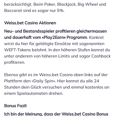
berücksichtigt. Beim Poker, Blackjack, Big Wheel und
Baccarat sind es sogar nur 5%.
Weiss.bet Casino Aktionen
Neu- und Bestandsspieler profitieren gleichermassen
und dauerhaft vom «Play2Earn» Programm
. Konkret
wirst du hier für getätigte Einsätze mit sogenannten
WEFT-Tokens belohnt. In den höheren Stufen kannst du
unter anderem von höheren Limits und sogar Cashback
profitieren.
Ebenso gibt es im Weiss.bet Casino oben links auf der
Plattform den «Daily Spin». Hier kannst du alle 24
Stunden dein Glück versuchen und einmal kostenlos an
einem Spielautomaten drehen.
Bonus Fazit
Ich bin der Meinung, dass der Weiss.bet Casino Bonus