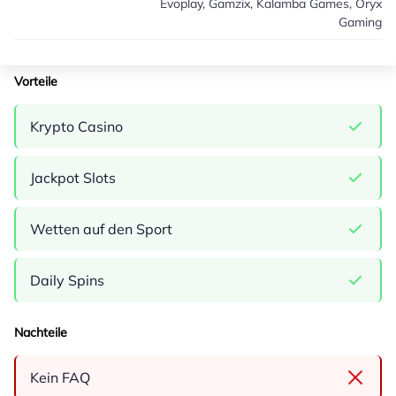
Evoplay, Gamzix, Kalamba Games, Oryx
Gaming
Vorteile
Krypto Casino
Jackpot Slots
Wetten auf den Sport
Daily Spins
Nachteile
Kein FAQ