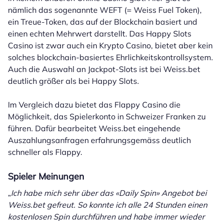
nämlich das sogenannte WEFT (= Weiss Fuel Token),
ein Treue-Token, das auf der Blockchain basiert und
einen echten Mehrwert darstellt. Das Happy Slots
Casino ist zwar auch ein Krypto Casino, bietet aber kein
solches blockchain-basiertes Ehrlichkeitskontrollsystem.
Auch die Auswahl an Jackpot-Slots ist bei Weiss.bet
deutlich größer als bei Happy Slots.
Im Vergleich dazu bietet das Flappy Casino die
Möglichkeit, das Spielerkonto in Schweizer Franken zu
führen. Dafür bearbeitet Weiss.bet eingehende
Auszahlungsanfragen erfahrungsgemäss deutlich
schneller als Flappy.
Spieler Meinungen
„
Ich habe mich sehr über das «Daily Spin» Angebot bei
Weiss.bet gefreut. So konnte ich alle 24 Stunden einen
kostenlosen Spin durchführen und habe immer wieder