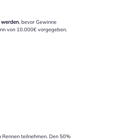
t werden
, bevor Gewinne
winn von 10.000€ vorgegeben.
hen Rennen teilnehmen. Den 50%