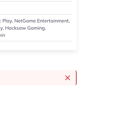
c Play, NetGame Entertainment,
ity, Hacksaw Gaming,
win