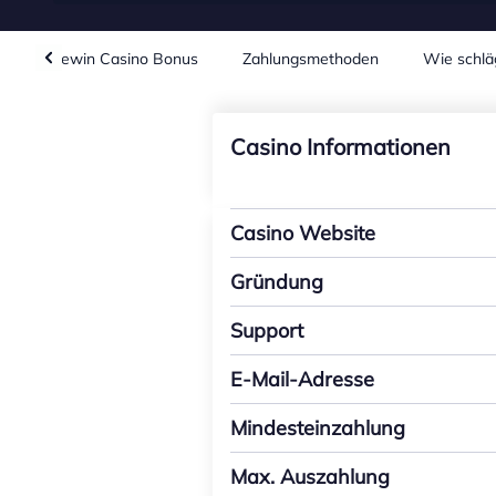
Limewin Casino Bonus
Zahlungsmethoden
Wie schlä
Casino Informationen
Casino Website
Gründung
Support
E-Mail-Adresse
Mindesteinzahlung
Max. Auszahlung