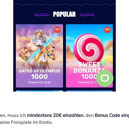
en, muss ich
mindestens 20€ einzahlen
, den
Bonus Code ein
meine Freispiele im Konto.