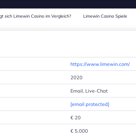
gt sich Limewin Casino im Vergleich?
Limewin Casino Spiele
https://www.limewin.com/
2020
Email, Live-Chat
[email protected]
€ 20
€ 5.000