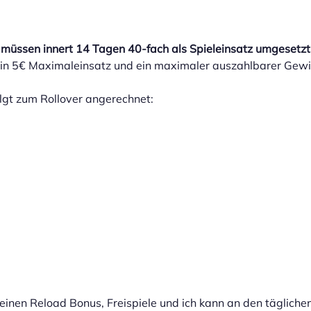
 müssen innert 14 Tagen 40-fach als Spieleinsatz umgesetz
 ein 5€ Maximaleinsatz und ein maximaler auszahlbarer Ge
lgt zum Rollover angerechnet:
einen Reload Bonus, Freispiele und ich kann an den täglic