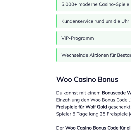
5.000+ moderne Casino-Spiele 
Kundenservice rund um die Uhr
VIP-Programm
Wechselnde Aktionen für Best
Woo Casino Bonus
Du kannst mit einem
Bonuscode W
Einzahlung den Woo Bonus Code „
Freispiele für Wolf Gold
geschenkt.
Spieler 5 Tage lang 25 Freispiele 
Der
Woo Casino Bonus Code für ein