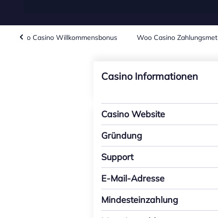
Woo Casino Willkommensbonus
Woo Casino Zahlungsme
Casino Informationen
Casino Website
Gründung
Support
E-Mail-Adresse
Mindesteinzahlung