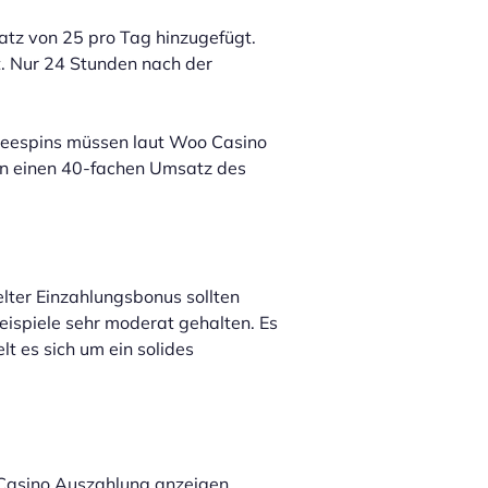
atz von 25 pro Tag hinzugefügt.
t. Nur 24 Stunden nach der
Freespins müssen laut Woo Casino
en einen 40-fachen Umsatz des
elter Einzahlungsbonus sollten
eispiele sehr moderat gehalten. Es
lt es sich um ein solides
 Casino Auszahlung anzeigen