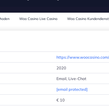
thoden
Woo Casino Live Casino
Woo Casino Kundendienst
https://www.woocasino.com
2020
Email, Live-Chat
[email protected]
€ 10