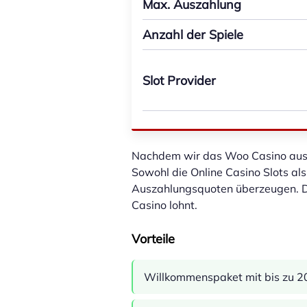
Max. Auszahlung
Anzahl der Spiele
Slot Provider
Nachdem wir das
Woo Casino
aus
Sowohl die
Online Casino Slots
als
Auszahlungsquoten überzeugen. D
Casino
lohnt.
Vorteile
Willkommenspaket mit bis zu 2