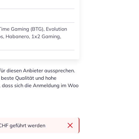
Time Gaming (BTG), Evolution
os, Habanero, 1x2 Gaming,
für diesen Anbieter aussprechen.
 beste Qualität und hohe
, dass sich die Anmeldung im
Woo
 CHF geführt werden