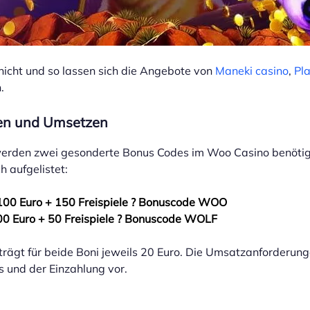
 nicht und so lassen sich die Angebote von
Maneki casino
,
Pl
.
ren und Umsetzen
 werden zwei gesonderte Bonus Codes im Woo Casino benöti
 aufgelistet:
100 Euro + 150 Freispiele ? Bonuscode WOO
0 Euro + 50 Freispiele ? Bonuscode WOLF
rägt für beide Boni jeweils 20 Euro. Die Umsatzanforderung
 und der Einzahlung vor.