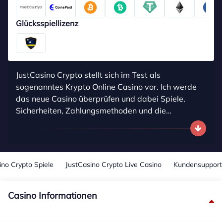
Glücksspiellizenz
JustCasino Crypto stellt sich im Test als
sogenanntes Krypto Online Casino vor. Ich werde
das neue Casino überprüfen und dabei Spiele,
Sicherheiten, Zahlungsmethoden und die
Maßnahmen zum verantwortungsvollem Spielen
analysieren. Im Online Casino Test JustCasino
Crypto gehe ich nach festen Kriterien vor und achte
besonders darauf. dass Casino eine gültige Lizenz
ino Crypto Spiele
JustCasino Crypto Live Casino
Kundensupport
besitzen. Mit dem Neukundenbonus dürfen
Schweizer zum Start bis zu $500 uns 100
Freispiele sichern.
Casino Informationen