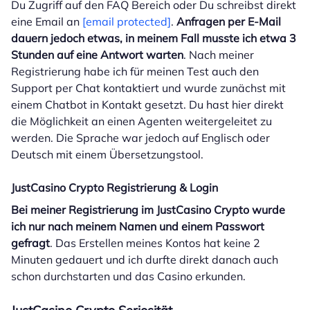
Du Zugriff auf den FAQ Bereich oder Du schreibst direkt
eine Email an
[email protected]
.
Anfragen per E-Mail
dauern jedoch etwas, in meinem Fall musste ich etwa 3
Stunden auf eine Antwort warten
. Nach meiner
Registrierung habe ich für meinen Test auch den
Support per Chat kontaktiert und wurde zunächst mit
einem Chatbot in Kontakt gesetzt. Du hast hier direkt
die Möglichkeit an einen Agenten weitergeleitet zu
werden. Die Sprache war jedoch auf Englisch oder
Deutsch mit einem Übersetzungstool.
JustCasino Crypto Registrierung & Login
Bei meiner Registrierung im JustCasino Crypto wurde
ich nur nach meinem Namen und einem Passwort
gefragt
. Das Erstellen meines Kontos hat keine 2
Minuten gedauert und ich durfte direkt danach auch
schon durchstarten und das Casino erkunden.