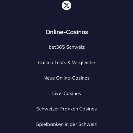
Online-Casinos
bet365 Schweiz
Casino Tests & Vergleiche
Neue Online-Casinos
Live-Casinos
Schweizer Franken Casinos
Spielbanken in der Schweiz