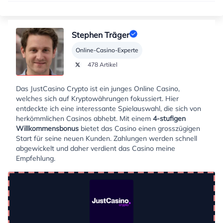
Stephen Träger
Online-Casino-Experte
478 Artikel
Das JustCasino Crypto ist ein junges Online Casino,
welches sich auf Kryptowährungen fokussiert. Hier
entdeckte ich eine interessante Spielauswahl, die sich von
herkömmlichen Casinos abhebt. Mit einem
4-stufigen
Willkommensbonus
bietet das Casino einen grosszügigen
Start für seine neuen Kunden. Zahlungen werden schnell
abgewickelt und daher verdient das Casino meine
Empfehlung.