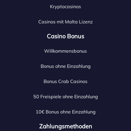
Kryptocasinos
Casinos mit Malta Lizenz
Casino Bonus
Willkommensbonus
Bonus ohne Einzahlung
Bonus Crab Casinos
50 Freispiele ohne Einzahlung
10€ Bonus ohne Einzahlung
Zahlungsmethoden