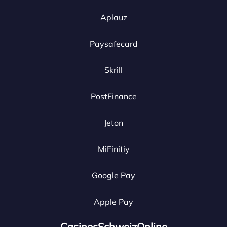
Aplauz
Paysafecard
Skrill
PostFinance
Jeton
MiFinitiy
Google Pay
Apple Pay
CasinosSchweizOnline