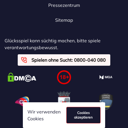
Pressezentrum
Sitemap
Glücksspiel kann süchtig machen, bitte spiele
verantwortungsbewusst.
Spielen ohne Sucht: 0800-040 080
Wir verwenden
Cookies
akzeptieren
Cookies