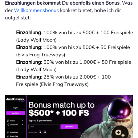
Einzahlungen bekommst Du ebenfalls einen Bonus
. Was
der
Willkommensbonus
konkret bietet, habe ich dir
aufgelistet:
Einzahlung
: 100% von bis zu 500€ + 100 Freispiele
(Lady Wolf Moon)
Einzahlung
: 100% von bis zu 500€ + 50 Freispiele
(Elvis Frog Trueways)
Einzahlung
: 50% von bis zu 1.000€ + 50 Freispiele
(Lady Wolf Moon)
Einzahlung
: 25% von bis zu 2.000€ + 100
Freispiele (Elvis Frog Trueways)