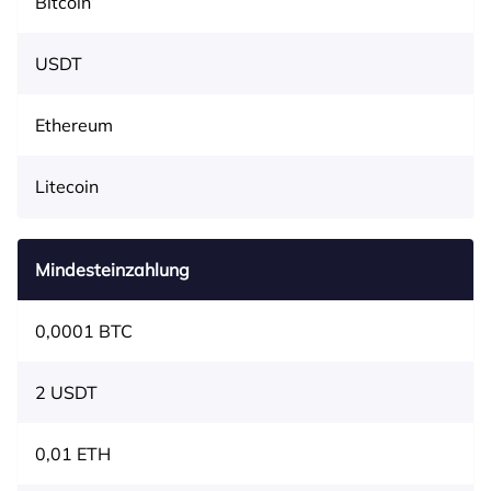
Bitcoin
USDT
Ethereum
Litecoin
Mindesteinzahlung
0,0001 BTC
2 USDT
0,01 ETH