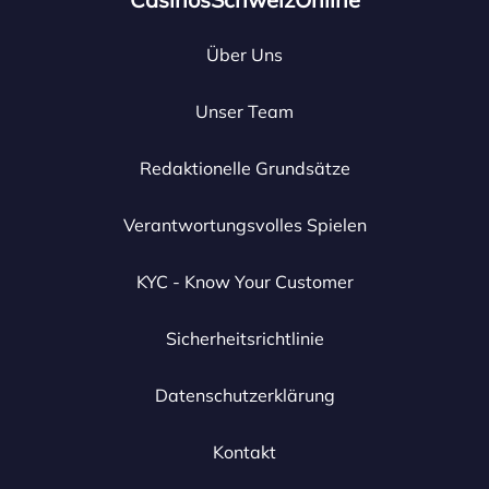
Über Uns
Unser Team
Redaktionelle Grundsätze
Verantwortungsvolles Spielen
KYC - Know Your Customer
Sicherheitsrichtlinie
Datenschutzerklärung
Kontakt