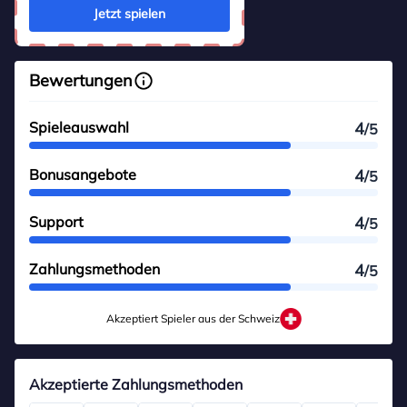
Jetzt spielen
Bewertungen
Spieleauswahl
4
/5
Bonusangebote
4
/5
Support
4
/5
Zahlungsmethoden
4
/5
Akzeptiert Spieler aus der Schweiz
Akzeptierte Zahlungsmethoden