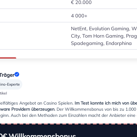
€ 20.000
4 000+
NetEnt, Evolution Gaming, W
City, Tom Horn Gaming, Prag
Spadegaming, Endorphina
Träger
ino-Experte
tikel
ielfältiges Angebot an Casino Spielen.
Im Test konnte ich mich von übe
tware Providern überzeugen
. Der Willkommensbonus von bis zu 1.000 
eginn. Auch bei den Methoden zum Einzahlen macht der Anbieter eine 
00€ Willkommensbonus