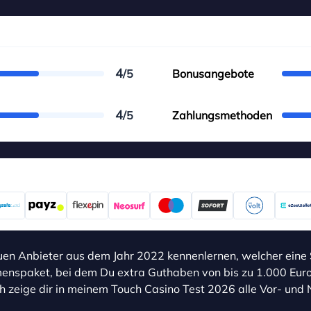
4
/5
Bonusangebote
4
/5
Zahlungsmethoden
euen Anbieter aus dem Jahr 2022 kennenlernen, welcher eine
menspaket, bei dem Du extra Guthaben von bis zu 1.000 Euro f
Ich zeige dir in meinem Touch Casino Test 2026 alle Vor- un