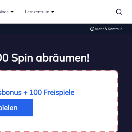
sinos
Lernzentrum
Autor & Kontrolle
00 Spin abräumen!
bonus + 100 Freispiele
pielen