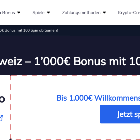
o Bonus
Spiele
Zahlungsmethoden
Krypto-Ca
00€ Bonus mit 100 Spin abräumen!
weiz – 1’000€ Bonus mit 1
o
Bis 1.000€ Willkommens
Jetzt s