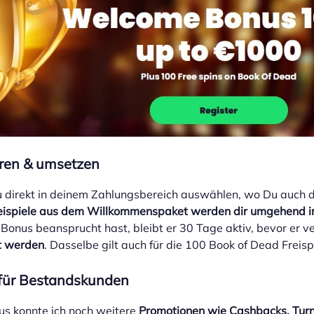
eren & umsetzen
direkt in deinem Zahlungsbereich auswählen, wo Du auch d
eispiele aus dem Willkommenspaket werden dir umgehend in
onus beansprucht hast, bleibt er 30 Tage aktiv, bevor er ver
t werden
. Dasselbe gilt auch für die 100 Book of Dead Freisp
für Bestandskunden
 konnte ich noch weitere
Promotionen wie Cashbacks, Tur