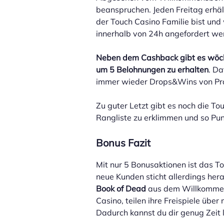
beanspruchen. Jeden Freitag erhäl
der Touch Casino Familie bist und
innerhalb von 24h angefordert werd
Neben dem Cashback gibt es wöche
um 5 Belohnungen zu erhalten
. Da
immer wieder Drops&Wins von Pra
Zu guter Letzt gibt es noch die T
Rangliste zu erklimmen und so Pu
Bonus Fazit
Mit nur 5 Bonusaktionen ist das 
neue Kunden sticht allerdings herau
Book of Dead
aus dem Willkommens
Casino, teilen ihre Freispiele übe
Dadurch kannst du dir genug Zeit 