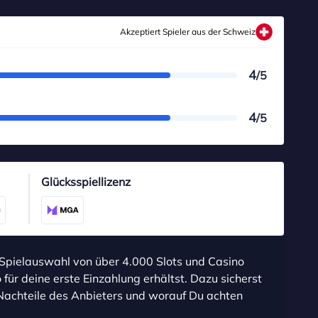
Akzeptiert Spieler aus der Schweiz
4
/5
4
/5
Glücksspiellizenz
 Spielauswahl von über 4.000 Slots und Casino
ür deine erste Einzahlung erhältst. Dazu sicherst
d Nachteile des Anbieters und worauf Du achten