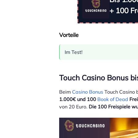
+ 100 Fr
Vorteile
Im Test!
Touch Casino Bonus bis
Beim
Casino Bonus
Touch Casino bl
1.000€ und 100
Book of Dead
Frei
von 20 Euro.
Die 100 Freispiele w