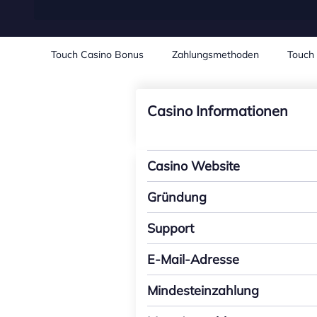
Touch Casino Bonus
Zahlungsmethoden
Touch 
Casino Informationen
Casino Website
Gründung
Support
E-Mail-Adresse
Mindesteinzahlung