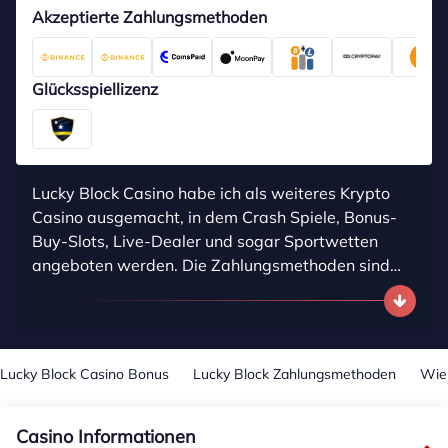
Akzeptierte Zahlungsmethoden
Glücksspiellizenz
Lucky Block Casino habe ich als weiteres Krypto
Casino ausgemacht, in dem Crash Spiele, Bonus-
Buy-Slots, Live-Dealer und sogar Sportwetten
angeboten werden. Die Zahlungsmethoden sind
ausschliesslich Krypto Methoden und das Kaufen
von Kryptos ist ganz leicht mit der Kreditkarte
möglich. Neukunden sind zu Beginn auf einen
Willkommensbonus bis 25‘000 € und 50 Freispiele
Lucky Block Casino Bonus
Lucky Block Zahlungsmethoden
Wie 
für Wanted Dead or a Wild eingeladen. Mein
Online-Casino Test Lucky Block ist zwar noch im
Gange, eine Lucky Block Anmeldung ist aber ab
Casino Informationen