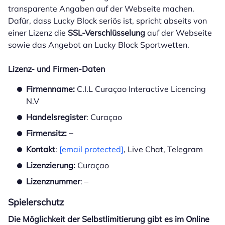
transparente Angaben auf der Webseite machen.
Dafür, dass Lucky Block seriös ist, spricht abseits von
einer Lizenz die
SSL-Verschlüsselung
auf der Webseite
sowie das Angebot an Lucky Block Sportwetten.
Lizenz- und Firmen-Daten
Firmenname:
C.I.L Curaçao Interactive Licencing
N.V
Handelsregister
: Curaçao
Firmensitz: –
Kontakt
:
[email protected]
, Live Chat, Telegram
Lizenzierung:
Curaçao
Lizenznummer
: –
Spielerschutz
Die Möglichkeit der Selbstlimitierung gibt es im Online