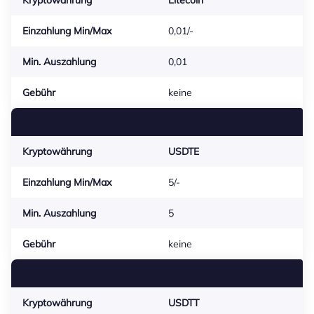
Einzahlung Min/Max
0,01/-
Min. Auszahlung
0,01
Gebühr
keine
Kryptowährung
USDTE
Einzahlung Min/Max
5/-
Min. Auszahlung
5
Gebühr
keine
Kryptowährung
USDTT