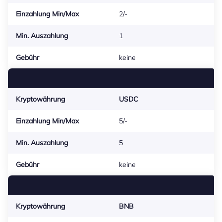
Einzahlung Min/Max
2/-
Min. Auszahlung
1
Gebühr
keine
Kryptowährung
USDC
Einzahlung Min/Max
5/-
Min. Auszahlung
5
Gebühr
keine
Kryptowährung
BNB