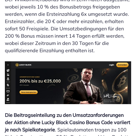
wobei jeweils 10 % des Bonusbetrags freigegeben
werden, wenn die Ersteinzahlung 6x umgesetzt wurde.
Ersteinzahler, die 20 € oder mehr einzahlen, erhalten
sofort 50 Freispiele. Die Umsatzbedingungen für den
200 % Bonus müssen innert 14 Tagen erfüllt werden,
wobei dieser Zeitraum in den 30 Tagen für die
qualifizierende Einzahlung enthalten ist.
Die Beitragseinteilung zu den Umsatzanforderungen
der Aktion ohne Lucky Block Casino Bonus Code variiert
je nach Spielkategorie
. Spielautomaten tragen zu 100