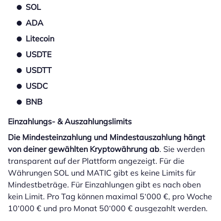
SOL
ADA
Litecoin
USDTE
USDTT
USDC
BNB
Einzahlungs- & Auszahlungslimits
Die Mindesteinzahlung und Mindestauszahlung hängt
von deiner gewählten Kryptowährung ab
. Sie werden
transparent auf der Plattform angezeigt. Für die
Währungen SOL und MATIC gibt es keine Limits für
Mindestbeträge. Für Einzahlungen gibt es nach oben
kein Limit. Pro Tag können maximal 5‘000 €, pro Woche
10‘000 € und pro Monat 50‘000 € ausgezahlt werden.