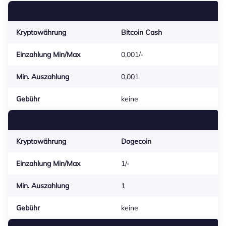
Kryptowährung
Bitcoin Cash
Einzahlung Min/Max
0,001/-
Min. Auszahlung
0,001
Gebühr
keine
Kryptowährung
Dogecoin
Einzahlung Min/Max
1/-
Min. Auszahlung
1
Gebühr
keine