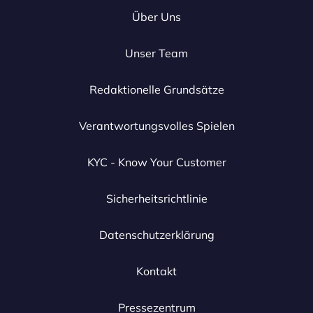
Über Uns
Unser Team
Redaktionelle Grundsätze
Verantwortungsvolles Spielen
KYC - Know Your Customer
Sicherheitsrichtlinie
Datenschutzerklärung
Kontakt
Pressezentrum