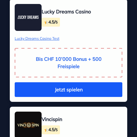
Einzahlung und Bonus, um das Bonusguthaben auszahlbar zu
machen. Es gelten Fristen und die AGB von bet365.
Lucky Dreams Casino
4.5/
5
Lucky Dreams Casino Test
Bis CHF 10’000 Bonus + 500
Freispiele
Jetzt spielen
Vincispin
4.5/
5