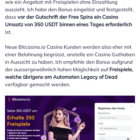
wie ein Angebot mit Freispielen ohne Einzahlung
aussieht. Ich habe den Bonus eingelöst und festgestellt,
dass
vor der Gutschrift der Free Spins ein Casino
Umsatz von 350 USDT binnen eines Tages erforderlich
ist.
Neue Bitcasino.io Casino Kunden werden also eher mit
einer Belohnung begrüsst, anstelle ein Casino Guthaben
in Aussicht zu haben. Ich empfehle den Bonus aufgrund
der aussergewöhnlich hohen Möglichkeit auf
Freispiele,
welche übrigens am Automaten Legacy of Dead
verfügbar gemacht werden.