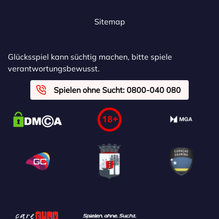
Sitemap
Glücksspiel kann süchtig machen, bitte spiele
verantwortungsbewusst.
Spielen ohne Sucht: 0800-040 080