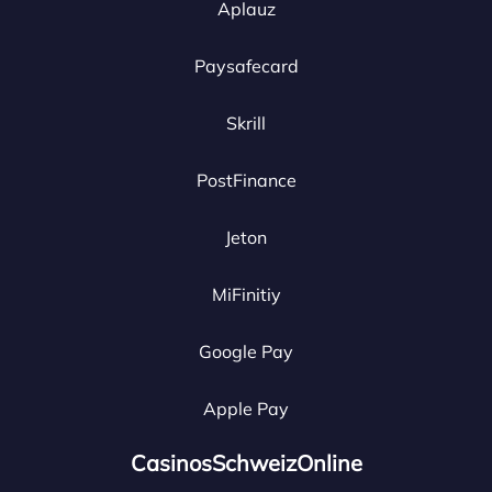
Aplauz
Paysafecard
Skrill
PostFinance
Jeton
MiFinitiy
Google Pay
Apple Pay
CasinosSchweizOnline