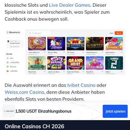
klassische Slots und
Live Dealer Games
. Dieser
Spielemix ist es wahrscheinlich, was Spieler zum
Cashback onus bewegen soll.
Die Auswahl erinnert an das
Ivibet Casino
oder
Weiss.com Casino
, denn diese Anbieter haben
ebenfalls Slots von besten Providern.
1,500 USDT Einzahlungsbonus
Jetzt spielen
Online Casinos CH 2026