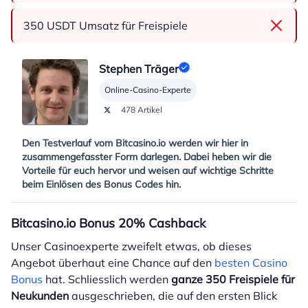
350 USDT Umsatz für Freispiele
Stephen Träger
Online-Casino-Experte
478 Artikel
Den Testverlauf vom Bitcasino.io werden wir hier in
zusammengefasster Form darlegen. Dabei heben wir die
Vorteile für euch hervor und weisen auf wichtige Schritte
beim Einlösen des Bonus Codes hin.
Bitcasino.io Bonus 20% Cashback
Unser Casinoexperte zweifelt etwas, ob dieses
Angebot überhaut eine Chance auf den
besten Casino
Bonus
hat. Schliesslich werden
ganze 350 Freispiele für
Neukunden
ausgeschrieben, die auf den ersten Blick