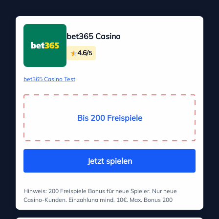
bet365 Casino
4.6/
5
bet365 Casino Test
Bis 200 Freispiele
Jetzt spielen
Hinweis: 200 Freispiele Bonus für neue Spieler. Nur neue
Casino-Kunden. Einzahlung mind. 10€. Max. Bonus 200
Freispiele. Keine Umsatzbedingungen (Spielgewichtung,
Tischabdeckung und maximale Wettregeln gelten) auf