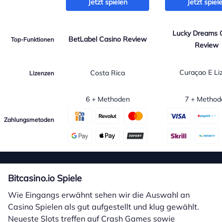
Jetzt spielen
Jetzt spiel
Lucky Dreams 
BetLabel Casino Review
Top-Funktionen
Review
Curaçao E Li
Costa Rica
Lizenzen
6 + Methoden
7 + Method
Zahlungsmetoden
Bitcasino.io Spiele
Wie Eingangs erwähnt sehen wir die Auswahl an
Casino Spielen als gut aufgestellt und klug gewählt.
Neueste Slots treffen auf Crash Games sowie