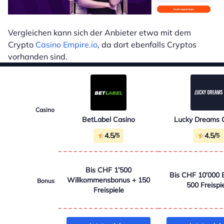
Vergleichen kann sich der Anbieter etwa mit dem
Crypto
Casino Empire.io
, da dort ebenfalls Cryptos
vorhanden sind.
Casino
BetLabel Casino
Lucky Dreams 
4.5/
4.5/
5
5
Bis CHF 1’500
Bis CHF 10’000 
Willkommensbonus + 150
Bonus
500 Freispi
Freispiele