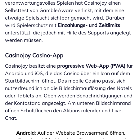
verantwortungsvolles Spielen hat CasinoJoy einen
Selbsttest von GambleAware verlinkt, mit dem eine
etwaige Spielsucht sichtbar gemacht wird. Darüber
wird Spielerschutz mit
Einzahlungs- und Zeitlimits
unterstützt, die jedoch mit Hilfe des Supports angelegt
werden müssen.
CasinoJoy Casino-App
CasinoJoy besitzt eine
progressive Web-App (PWA)
für
Android und iOS, die das Casino über ein Icon auf dem
Startbildschirm öffnet. Das mobile Casino passt sich
nutzerfreundlich an die Bildschirmauflösung des Natels
oder Tablets an. Oben werden Benachrichtigungen und
der Kontostand angezeigt. Am unteren Bildschirmrand
öffnen Schaltflächen den Aktionskalender und Live-
Chat.
Android
: Auf der Website Browsermenü öffnen,