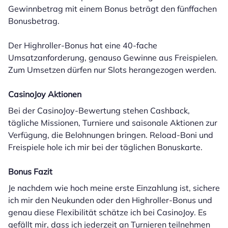
Gewinnbetrag mit einem Bonus beträgt den fünffachen
Bonusbetrag.
Der Highroller-Bonus hat eine 40-fache
Umsatzanforderung, genauso Gewinne aus Freispielen.
Zum Umsetzen dürfen nur Slots herangezogen werden.
CasinoJoy Aktionen
Bei der CasinoJoy-Bewertung stehen Cashback,
tägliche Missionen, Turniere und saisonale Aktionen zur
Verfügung, die Belohnungen bringen. Reload-Boni und
Freispiele hole ich mir bei der täglichen Bonuskarte.
Bonus Fazit
Je nachdem wie hoch meine erste Einzahlung ist, sichere
ich mir den Neukunden oder den Highroller-Bonus und
genau diese Flexibilität schätze ich bei CasinoJoy. Es
gefällt mir, dass ich jederzeit an Turnieren teilnehmen