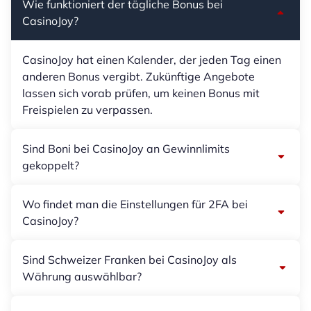
Wie funktioniert der tägliche Bonus bei
CasinoJoy?
CasinoJoy hat einen Kalender, der jeden Tag einen
anderen Bonus vergibt. Zukünftige Angebote
lassen sich vorab prüfen, um keinen Bonus mit
Freispielen zu verpassen.
Sind Boni bei CasinoJoy an Gewinnlimits
gekoppelt?
Wo findet man die Einstellungen für 2FA bei
CasinoJoy?
Sind Schweizer Franken bei CasinoJoy als
Währung auswählbar?