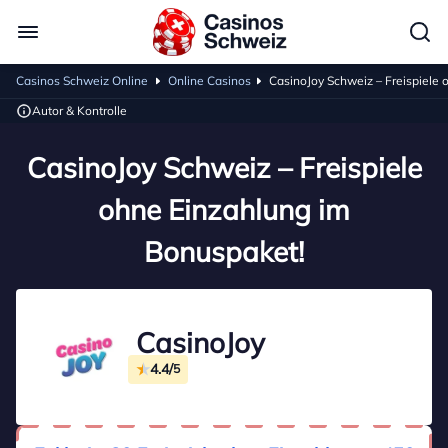
Casinos Schweiz Online
Online Casinos
CasinoJoy Schweiz – Freispiele
Autor & Kontrolle
CasinoJoy Schweiz – Freispiele
ohne Einzahlung im
Bonuspaket!
CasinoJoy
4.4/
5