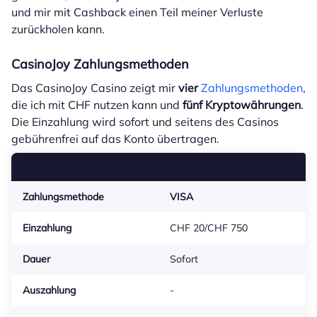
und mir mit Cashback einen Teil meiner Verluste
zurückholen kann.
CasinoJoy Zahlungsmethoden
Das CasinoJoy Casino zeigt mir
vier
Zahlungsmethoden
,
die ich mit CHF nutzen kann und
fünf Kryptowährungen
.
Die Einzahlung wird sofort und seitens des Casinos
gebührenfrei auf das Konto übertragen.
Zahlungsmethode
VISA
Einzahlung
CHF 20/CHF 750
Dauer
Sofort
Auszahlung
-