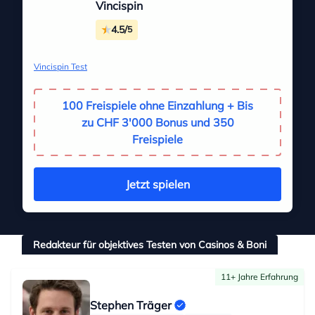
Vincispin
4.5/
5
Vincispin Test
100 Freispiele ohne Einzahlung + Bis
zu CHF 3'000 Bonus und 350
Freispiele
Jetzt spielen
Redakteur für objektives Testen von Casinos & Boni
11+ Jahre Erfahrung
Stephen Träger