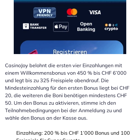
CasinoJoy belohnt die ersten vier Einzahlungen mit
einem Willkommensbonus von 450 % bis CHF 6’000
und legt bis zu 325 Freispiele obendrauf. Die
Mindesteinzahlung für den ersten Bonus liegt bei CHF
20, die weiteren die Boni benötigen mindestens CHF
50. Um den Bonus zu aktivieren, stimme ich den
Teilnahmebedingungen bei der Anmeldung zu und
wähle den Bonus an der Kasse aus.
Einzahlung: 200 % bis CHF 1’000 Bonus und 100