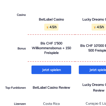
Casino
BetLabel Casino
Lucky Dreams 
4.5/
4.5/
5
5
Bis CHF 1’500
Bis CHF 10’000 
Willkommensbonus + 150
Bonus
500 Freispi
Freispiele
Jetzt spielen
Jetzt spiel
Lucky Dreams 
BetLabel Casino Review
Top-Funktionen
Review
Curaçao E Li
Costa Rica
Lizenzen