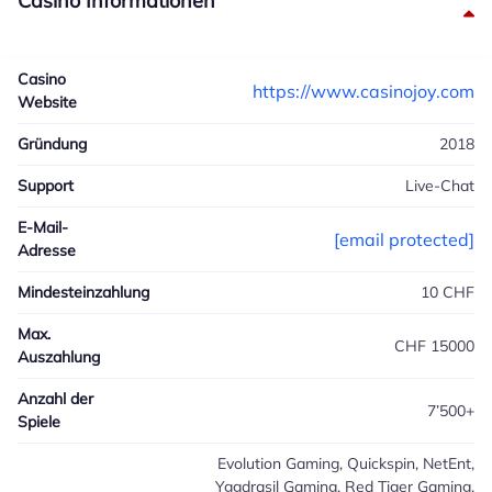
Casino Informationen
Casino
https://www.casinojoy.com
Website
Gründung
2018
Support
Live-Chat
E-Mail-
[email protected]
Adresse
Mindesteinzahlung
10 CHF
Max.
CHF 15000
Auszahlung
Anzahl der
7’500+
Spiele
Evolution Gaming, Quickspin, NetEnt,
Yggdrasil Gaming, Red Tiger Gaming,