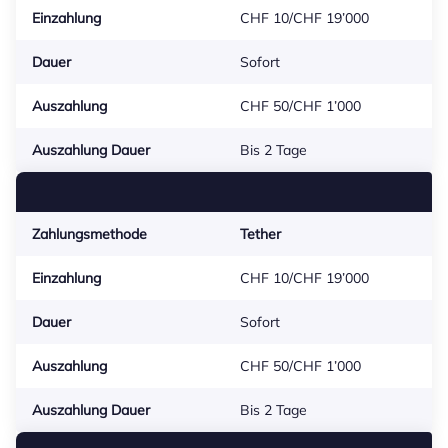
Einzahlung
CHF 10/CHF 19’000
Dauer
Sofort
Auszahlung
CHF 50/CHF 1’000
Auszahlung Dauer
Bis 2 Tage
Zahlungsmethode
Tether
Einzahlung
CHF 10/CHF 19’000
Dauer
Sofort
Auszahlung
CHF 50/CHF 1’000
Auszahlung Dauer
Bis 2 Tage