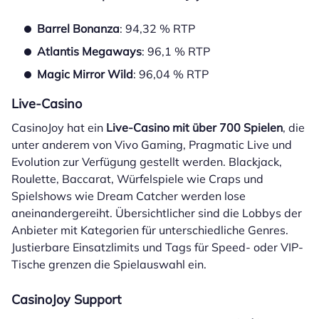
Barrel Bonanza
: 94,32 % RTP
Atlantis Megaways
: 96,1 % RTP
Magic Mirror Wild
: 96,04 % RTP
Live-Casino
CasinoJoy hat ein
Live-Casino mit über 700 Spielen
, die
unter anderem von Vivo Gaming, Pragmatic Live und
Evolution zur Verfügung gestellt werden. Blackjack,
Roulette, Baccarat, Würfelspiele wie Craps und
Spielshows wie Dream Catcher werden lose
aneinandergereiht. Übersichtlicher sind die Lobbys der
Anbieter mit Kategorien für unterschiedliche Genres.
Justierbare Einsatzlimits und Tags für Speed- oder VIP-
Tische grenzen die Spielauswahl ein.
CasinoJoy Support