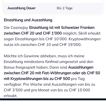
Auszahlung Dauer
Bis 2 Tage
Einzahlung und Auszahlung
Die CasinoJoy
Einzahlung ist mit Schweizer Franken
zwischen CHF 20 und CHF 1’000
möglich, Skrill erlaubt
sogar Einzahlungen bis CHF 10’000. Kryptowährungen
nutze ich zwischen CHF 10 und CHF 19’000.
Möchte ich Gewinne abheben, muss ich meine
Einzahlung mindestens fünfmal umgesetzt und den
Bonus freigespielt haben. Dann sind
Auszahlungen
zwischen CHF 20 mit Fiat-Währungen oder ab CHF 50
mit Kryptowährungen bis zu CHF 500
pro Tag
verfügbar. Pro Woche sind Auszahlungen von bis zu
CHF 3’500 und pro Monat von bis zu CHF 15’000
erlaubt.