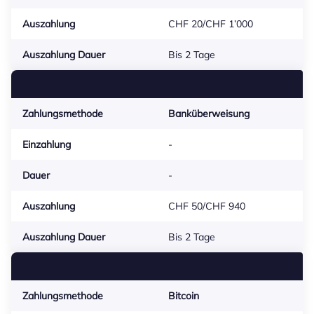
Auszahlung
CHF 20/CHF 1’000
Auszahlung Dauer
Bis 2 Tage
Zahlungsmethode
Banküberweisung
Einzahlung
-
Dauer
-
Auszahlung
CHF 50/CHF 940
Auszahlung Dauer
Bis 2 Tage
Zahlungsmethode
Bitcoin