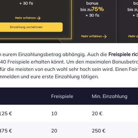
n eurem Einzahlungsbetrag abhängig. Auch die
Freispiele ri
 140 Freispiele erhalten könnt. Um den maximalen Bonusbetr
für die meisten von euch wohl sehr hoch sein wird. Einen Fair
anmelden und eure erste Einzahlung tätigen.
Freispiele
Min. Einzahlung
125 €
10
20 €
375 €
20
250 €