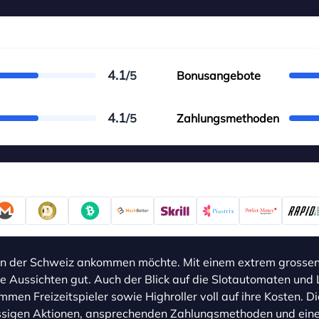
4.1
/5
Bonusangebote
4.1
/5
Zahlungsmethoden
ch in der Schweiz ankommen möchte. Mit einem extrem grossen 
 Aussichten gut. Auch der Blick auf die Slotautomaten und 
mmen Freizeitspieler sowie Highroller voll auf ihre Kosten. 
igen Aktionen, ansprechenden Zahlungsmethoden und einem 