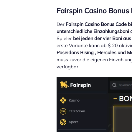
Fairspin Casino Bonus 
Der
Fairspin Casino Bonus Code bi
unterschiedliche Einzahlungsboni a
Spieler
bei jeden der vier Boni a
erste Variante kann ab $ 20 aktiv
Poseidons Rising , Hercules und M
muss zuvor die eigenen Einzahlun
verfügbar.