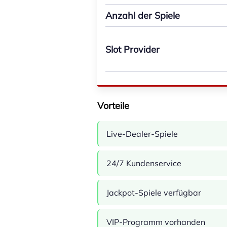
Anzahl der Spiele
Slot Provider
Vorteile
Live-Dealer-Spiele
24/7 Kundenservice
Jackpot-Spiele verfügbar
VIP-Programm vorhanden