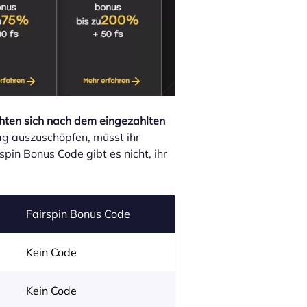
chten sich nach dem eingezahlten
ag auszuschöpfen, müsst ihr
spin Bonus Code gibt es nicht, ihr
Fairspin Bonus Code
Kein Code
Kein Code