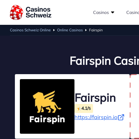
Casinos
Casin
Casinos Schweiz Online
Online Casinos
Fairspin
Fairspin Casi
Fairspin
4.1/
5
https://fairspin.io