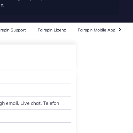
en.
irspin Support
Fairspin Lizenz
Fairspin Mobile App
Fai
h email, Live chat, Telefon