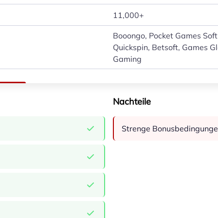
11,000+
Booongo, Pocket Games Soft,
Quickspin, Betsoft, Games Gl
Gaming
Nachteile
Strenge Bonusbedingung