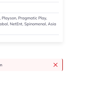
 Playson, Pragmatic Play,
obal, NetEnt, Spinomenal, Asia
en