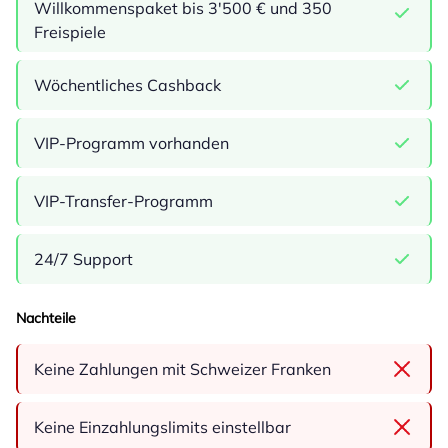
Willkommenspaket bis 3'500 € und 350
Freispiele
Wöchentliches Cashback
VIP-Programm vorhanden
VIP-Transfer-Programm
24/7 Support
Nachteile
Keine Zahlungen mit Schweizer Franken
Keine Einzahlungslimits einstellbar