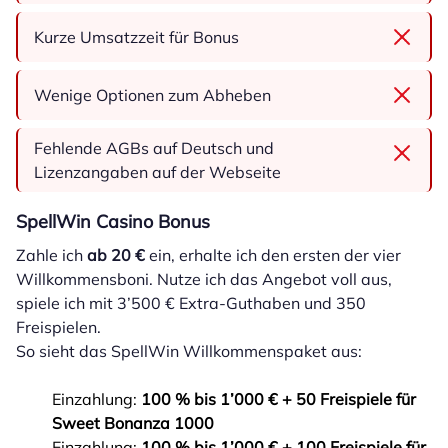
Kurze Umsatzzeit für Bonus
Wenige Optionen zum Abheben
Fehlende AGBs auf Deutsch und
Lizenzangaben auf der Webseite
SpellWin Casino Bonus
Zahle ich
ab 20 €
ein, erhalte ich den ersten der vier
Willkommensboni. Nutze ich das Angebot voll aus,
spiele ich mit 3’500 € Extra-Guthaben und 350
Freispielen.
So sieht das SpellWin Willkommenspaket aus:
Einzahlung:
100 % bis 1’000 € + 50 Freispiele für
Sweet Bonanza 1000
Einzahlung:
100 % bis 1’000 € + 100 Freispiele für