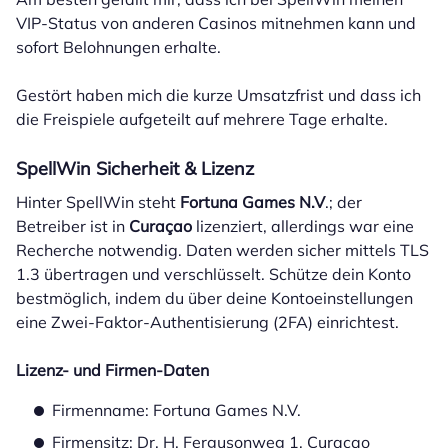
VIP-Status von anderen Casinos mitnehmen kann und
sofort Belohnungen erhalte.
Gestört haben mich die kurze Umsatzfrist und dass ich
die Freispiele aufgeteilt auf mehrere Tage erhalte.
SpellWin Sicherheit & Lizenz
Hinter SpellWin steht
Fortuna Games N.V
.; der
Betreiber ist in
Curaçao
lizenziert, allerdings war eine
Recherche notwendig. Daten werden sicher mittels TLS
1.3 übertragen und verschlüsselt. Schütze dein Konto
bestmöglich, indem du über deine Kontoeinstellungen
eine Zwei-Faktor-Authentisierung (2FA) einrichtest.
Lizenz- und Firmen-Daten
Firmenname: Fortuna Games N.V.
Firmensitz: Dr. H. Fergusonweg 1, Curacao