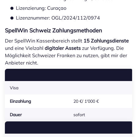
Lizenzierung: Curaçao
Lizenznummer: OGL/2024/112/0974
SpellWin Schweiz Zahlungsmethoden
Der SpellWin Kassenbereich stellt
15 Zahlungsdienste
und eine Vielzahl
digitaler Assets
zur Verfügung. Die
Möglichkeit Schweizer Franken zu nutzen, gibt mir der
Anbieter nicht.
Visa
Einzahlung
20 €/ 1'000 €
Dauer
sofort