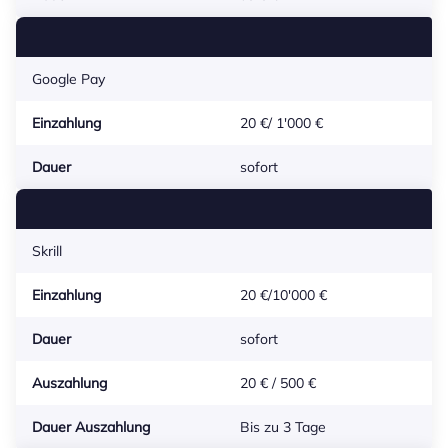
Google Pay
Einzahlung
20 €/ 1'000 €
Dauer
sofort
Skrill
Einzahlung
20 €/10'000 €
Dauer
sofort
Auszahlung
20 € / 500 €
Dauer Auszahlung
Bis zu 3 Tage