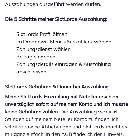
Auszahlungen ausgeführt werden dürfen.
Die 5 Schritte meiner SlotLords Auszahlung:
SlotLords Profil öffnen
Im Dropdown-Menü «Auszahlen» wählen
Zahlungsdienst wählen
Betrag eingeben
Zahlungsdetails eintragen & Auszahlung
abschliessen
SlotLords Gebühren & Dauer bei Auszahlung
Meine SlotLords Einzahlung mit Neteller erschien
unverzüglich sofort auf meinem Konto und ich musste
keine Gebühren zahlen
. Die Auszahlung war in 6
Stunden auf meinem Neteller Konto zu finden. Ich
schätze rasche Abhebungen und SlotLords macht es
mir ganz einfach. In den AGB finde ich den Hinweis,