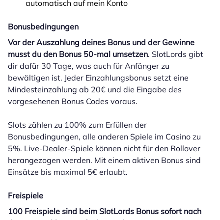
automatisch auf mein Konto
Bonusbedingungen
Vor der Auszahlung deines Bonus und der Gewinne
musst du den Bonus 50-mal umsetzen
. SlotLords gibt
dir dafür 30 Tage, was auch für Anfänger zu
bewältigen ist. Jeder Einzahlungsbonus setzt eine
Mindesteinzahlung ab 20€ und die Eingabe des
vorgesehenen Bonus Codes voraus.
Slots zählen zu 100% zum Erfüllen der
Bonusbedingungen, alle anderen Spiele im Casino zu
5%. Live-Dealer-Spiele können nicht für den Rollover
herangezogen werden. Mit einem aktiven Bonus sind
Einsätze bis maximal 5€ erlaubt.
Freispiele
100 Freispiele sind beim SlotLords Bonus sofort nach