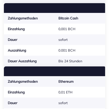
Zahlungsmethoden
Bitcoin Cash
Einzahlung
0,001 BCH
Dauer
sofort
Auszahlung
0.001 BCH
Dauer Auszahlung
Bis 24 Stunden
Zahlungsmethoden
Ethereum
Einzahlung
0,01 ETH
Dauer
sofort