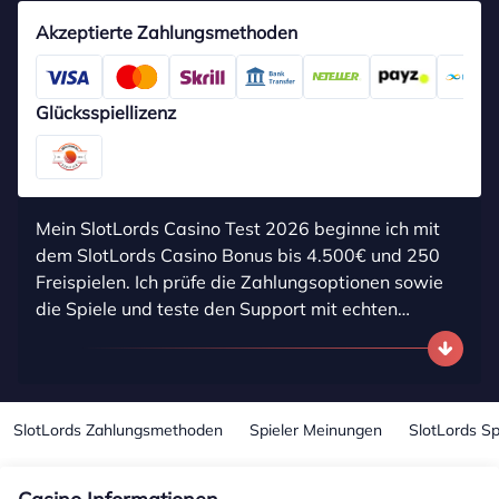
Akzeptierte Zahlungsmethoden
Glücksspiellizenz
Mein SlotLords Casino Test 2026 beginne ich mit
dem SlotLords Casino Bonus bis 4.500€ und 250
Freispielen. Ich prüfe die Zahlungsoptionen sowie
die Spiele und teste den Support mit echten
Anfragen. Ich zeige die Registrierung beim
Anbieter und berichte über die Lizenz sowie den
Tools zum Spielerschutz. Das VIP-Programm teste
ich mobil und suche nach Bewertungen von
SlotLords Zahlungsmethoden
Spieler Meinungen
SlotLords Sp
Spielern. Ob SlotLords meine Kriterien erfüllt hat,
erfährst du in meiner SlotLords Casino Bewertung.