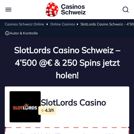
Casinos Schweiz Online
Online Casinos
SlotLords Casino Schweiz – 4’50
Autor & Kontrolle
SlotLords Casino Schweiz –
4’500 @€ & 250 Spins jetzt
holen!
SlotLords Casino
4.3/
5