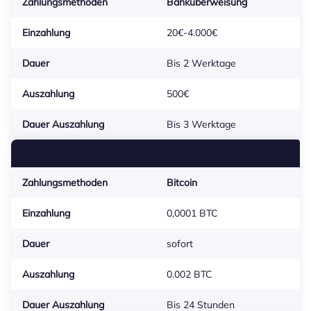
Zahlungsmethoden
Banküberweisung
Einzahlung
20€-4.000€
Dauer
Bis 2 Werktage
Auszahlung
500€
Dauer Auszahlung
Bis 3 Werktage
Zahlungsmethoden
Bitcoin
Einzahlung
0,0001 BTC
Dauer
sofort
Auszahlung
0.002 BTC
Dauer Auszahlung
Bis 24 Stunden