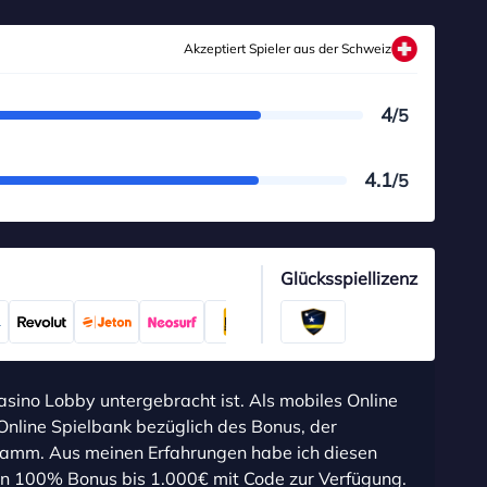
Akzeptiert Spieler aus der Schweiz
4
/5
4.1
/5
Glücksspiellizenz
asino Lobby untergebracht ist. Als mobiles Online
Online Spielbank bezüglich des Bonus, der
ramm. Aus meinen Erfahrungen habe ich diesen
ein 100% Bonus bis 1.000€ mit Code zur Verfügung.