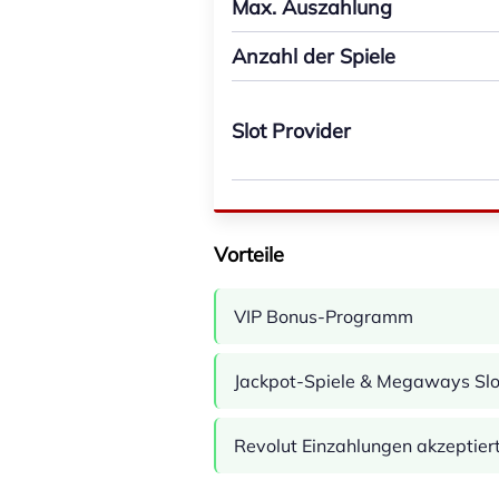
Max. Auszahlung
Anzahl der Spiele
Slot Provider
Vorteile
VIP Bonus-Programm
Jackpot-Spiele & Megaways Slo
Revolut Einzahlungen akzeptier