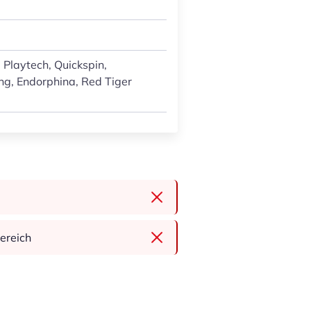
 Playtech, Quickspin,
ng, Endorphina, Red Tiger
ereich