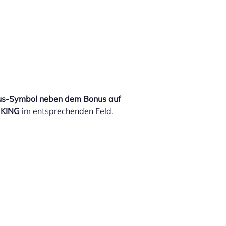
lus-Symbol neben dem Bonus auf
 KING
im entsprechenden Feld.