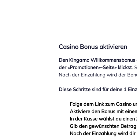
Casino Bonus aktivieren
Den Kingamo Willkommensbonus akt
der «Promotionen»-Seite» klickst
. 
Nach der Einzahlung wird der Bon
Diese Schritte sind für deine 1 Ei
Folge dem Link zum Casino un
Aktiviere den Bonus mit eine
In der Kasse wählst du einen
Gib den gewünschten Betrag 
Nach der Einzahlung wird dir