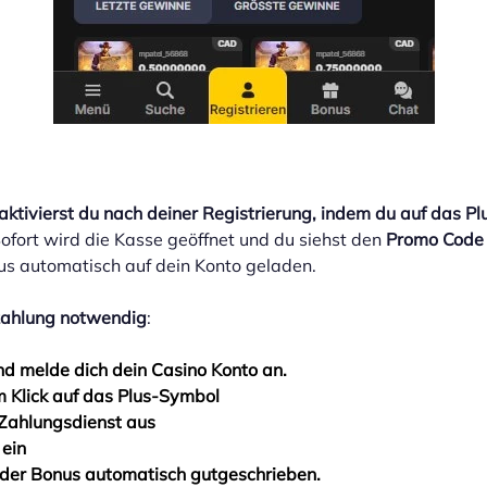
ivierst du nach deiner Registrierung, indem du auf das P
Sofort wird die Kasse geöffnet und du siehst den
Promo Code
us automatisch auf dein Konto geladen.
nzahlung notwendig
:
d melde dich dein Casino Konto an.
m Klick auf das Plus-Symbol
 Zahlungsdienst aus
ein
 der Bonus automatisch gutgeschrieben.