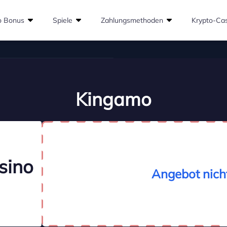
o Bonus
Spiele
Zahlungsmethoden
Krypto-Ca
Kingamo
sino
Angebot nich