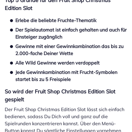
Top 5 Gründe für den Fruit Shop Christmas
Edition Slot
Erlebe die beliebte Fruchte-Thematik
Der Spielautomat ist einfach gehalten und auch für
Einsteiger zugänglich
Gewinne mit einer Gewinnkombination das bis zu
2.000-fache Deiner Wette
Alle Wild Gewinne werden verdoppelt
Jede Gewinnkombination mit Frucht-Symbolen
startet bis zu 5 Freispiele
So wird der Fruit Shop Christmas Edition Slot
gespielt
Der Fruit Shop Christmas Edition Slot lässt sich einfach
bedienen, sodass Du Dich voll und ganz auf die
Spielrunden konzentrieren kannst. Über den Menü-
Button kannst Du sämtliche Einstellungen vornehmen