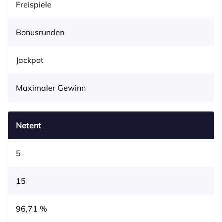
Freispiele
Bonusrunden
Jackpot
Maximaler Gewinn
Netent
5
15
96,71 %