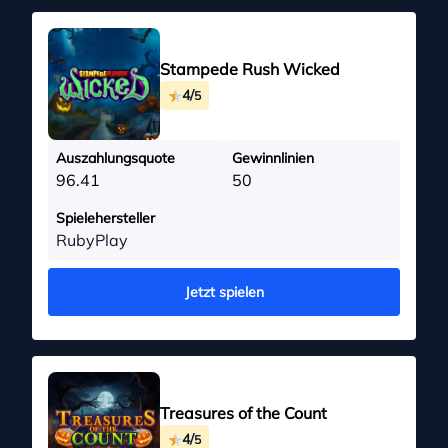
Stampede Rush Wicked
4/
5
Auszahlungsquote
Gewinnlinien
96.41
50
Spielehersteller
RubyPlay
Jetzt spielen
Treasures of the Count
4/
5