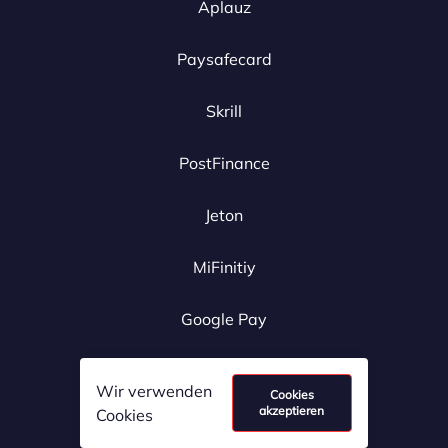
Aplauz
Paysafecard
Skrill
PostFinance
Jeton
MiFinitiy
Google Pay
Apple Pay
Wir verwenden
Cookies
akzeptieren
Cookies
CasinosSchweizOnline