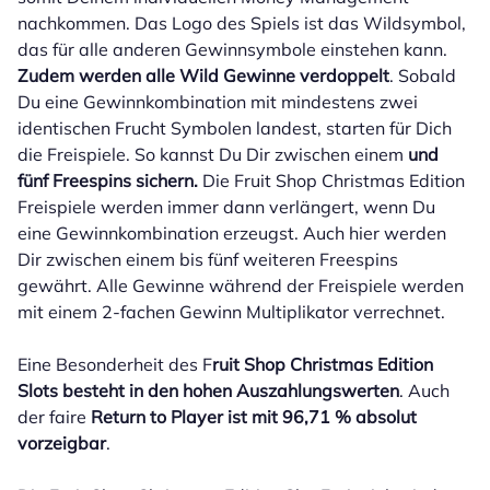
nachkommen. Das Logo des Spiels ist das Wildsymbol,
das für alle anderen Gewinnsymbole einstehen kann.
Zudem werden alle Wild Gewinne verdoppelt
. Sobald
Du eine Gewinnkombination mit mindestens zwei
identischen Frucht Symbolen landest, starten für Dich
die Freispiele. So kannst Du Dir zwischen einem
und
fünf Freespins sichern.
Die Fruit Shop Christmas Edition
Freispiele werden immer dann verlängert, wenn Du
eine Gewinnkombination erzeugst. Auch hier werden
Dir zwischen einem bis fünf weiteren Freespins
gewährt. Alle Gewinne während der Freispiele werden
mit einem 2-fachen Gewinn Multiplikator verrechnet.
Eine Besonderheit des F
ruit Shop Christmas Edition
Slots besteht in den hohen Auszahlungswerten
. Auch
der faire
Return to Player ist mit 96,71 % absolut
vorzeigbar
.