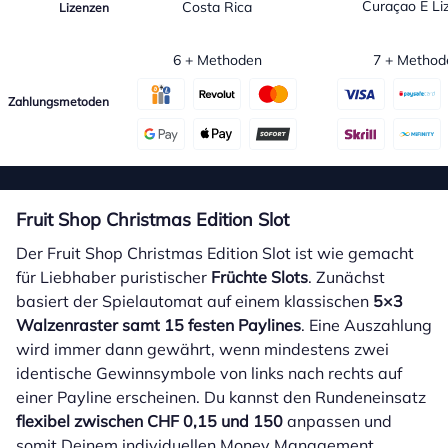
Curaçao E Li
Costa Rica
Lizenzen
6 + Methoden
7 + Method
Zahlungsmetoden
Fruit Shop Christmas Edition Slot
Der Fruit Shop Christmas Edition Slot ist wie gemacht
für Liebhaber puristischer
Früchte Slots
. Zunächst
basiert der Spielautomat auf einem klassischen
5×3
Walzenraster samt 15 festen Paylines
. Eine Auszahlung
wird immer dann gewährt, wenn mindestens zwei
identische Gewinnsymbole von links nach rechts auf
einer Payline erscheinen. Du kannst den Rundeneinsatz
flexibel zwischen CHF 0,15 und 150
anpassen und
somit Deinem individuellen Money Management