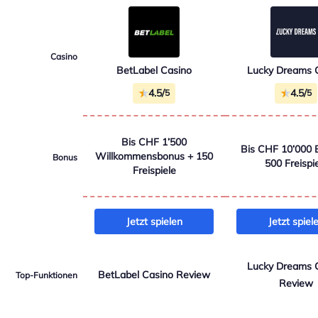
Casino
BetLabel Casino
Lucky Dreams 
4.5/
4.5/
5
5
Bis CHF 1’500
Bis CHF 10’000 
Willkommensbonus + 150
Bonus
500 Freispi
Freispiele
Jetzt spielen
Jetzt spiel
Lucky Dreams 
BetLabel Casino Review
Top-Funktionen
Review