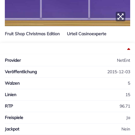
Fruit Shop Christmas Edition
Urteil Casinoexperte
Provider
NetEnt
Veröffentlichung
2015-12-03
Walzen
5
Linien
15
RTP
96.71
Freispiele
Ja
Jackpot
Nein