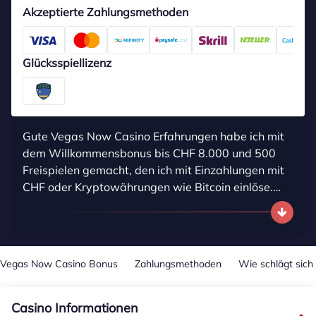
Akzeptierte Zahlungsmethoden
Glücksspiellizenz
Gute Vegas Now Casino Erfahrungen habe ich mit
dem Willkommensbonus bis CHF 8.000 und 500
Freispielen gemacht, den ich mit Einzahlungen mit
CHF oder Kryptowährungen wie Bitcoin einlöse.
Boni und Aktionen stehen auch für treue
Spielerinnen und Spieler bereit, die mit Echtgeld-
Einsätzen am Treueprogramm teilnehmen. Das
grosse Portfolio an Spielen und den Support teste
Vegas Now Casino Bonus
Zahlungsmethoden
Wie schlägt sich
ich am Natel und am Desktop. Der erfahrene
Betreiber garantiert Sicherheit und Spielerschutz.
Casino Informationen