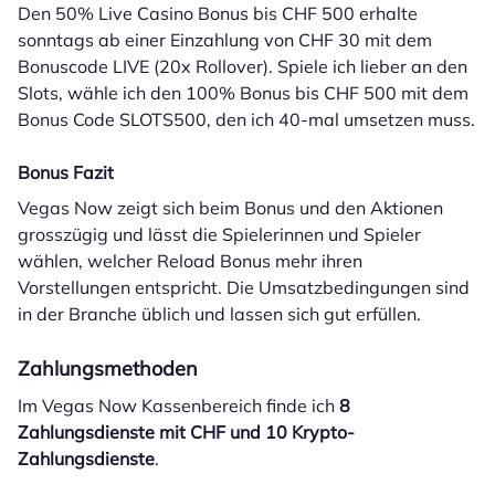
Den 50% Live Casino Bonus bis CHF 500 erhalte
sonntags ab einer Einzahlung von CHF 30 mit dem
Bonuscode LIVE (20x Rollover). Spiele ich lieber an den
Slots, wähle ich den 100% Bonus bis CHF 500 mit dem
Bonus Code SLOTS500, den ich 40-mal umsetzen muss.
Bonus Fazit
Vegas Now zeigt sich beim Bonus und den Aktionen
grosszügig und lässt die Spielerinnen und Spieler
wählen, welcher Reload Bonus mehr ihren
Vorstellungen entspricht. Die Umsatzbedingungen sind
in der Branche üblich und lassen sich gut erfüllen.
Zahlungsmethoden
Im Vegas Now Kassenbereich finde ich
8
Zahlungsdienste mit CHF und 10 Krypto-
Zahlungsdienste
.