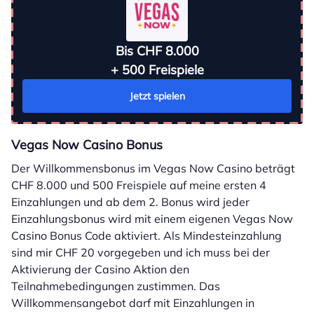
Bis CHF 8.000
+ 500 Freispiele
Jetzt spielen
Vegas Now Casino Bonus
Der Willkommensbonus im Vegas Now Casino beträgt
CHF 8.000 und 500 Freispiele auf meine ersten 4
Einzahlungen und ab dem 2. Bonus wird jeder
Einzahlungsbonus wird mit einem eigenen Vegas Now
Casino Bonus Code aktiviert. Als Mindesteinzahlung
sind mir CHF 20 vorgegeben und ich muss bei der
Aktivierung der Casino Aktion den
Teilnahmebedingungen zustimmen. Das
Willkommensangebot darf mit Einzahlungen in