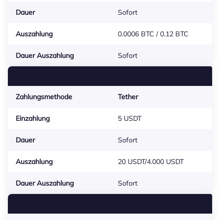
Dauer
Sofort
Auszahlung
0.0006 BTC / 0.12 BTC
Dauer Auszahlung
Sofort
Zahlungsmethode
Tether
Einzahlung
5 USDT
Dauer
Sofort
Auszahlung
20 USDT/4.000 USDT
Dauer Auszahlung
Sofort