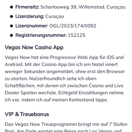
Firmensitz:
Scharlooweg 39, Willemstad, Curaçao.
Lizenzierung:
Curaçao
Lizenznummer
: OGL/2023/174/0082
Registrierungsnummer:
152125
Vegas Now Casino App
Vegas Now hat eine Progressive Web App für iOS und
Android. Mit der Casino App bin ich am Natel innert
weniger Sekunden angemeldet, ohne erst den Browser
zu starten. Nutzerfreundlich sehe ich oben
Schaltflächen, mit denen ich zwischen Casino und Live
Dealer Spielen wechsle. Echtgeld Einzahlungen nehme
ich vor, indem ich auf meinen Kontostand tippe.
VIP & Treuebonus
Das Vegas Now Treueprogramm bringt mir auf 7 Stufen
Boni. Am Ende wartet eine Reise nach Las Vegas und