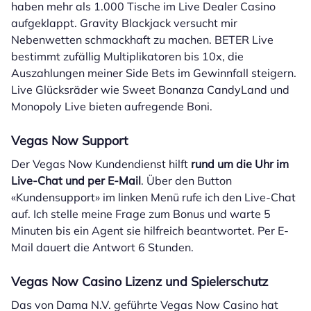
haben mehr als 1.000 Tische im Live Dealer Casino
aufgeklappt. Gravity Blackjack versucht mir
Nebenwetten schmackhaft zu machen. BETER Live
bestimmt zufällig Multiplikatoren bis 10x, die
Auszahlungen meiner Side Bets im Gewinnfall steigern.
Live Glücksräder wie Sweet Bonanza CandyLand und
Monopoly Live bieten aufregende Boni.
Vegas Now Support
Der Vegas Now Kundendienst hilft
rund um die Uhr im
Live-Chat und per E-Mail
. Über den Button
«Kundensupport» im linken Menü rufe ich den Live-Chat
auf. Ich stelle meine Frage zum Bonus und warte 5
Minuten bis ein Agent sie hilfreich beantwortet. Per E-
Mail dauert die Antwort 6 Stunden.
Vegas Now Casino Lizenz und Spielerschutz
Das von Dama N.V. geführte Vegas Now Casino hat