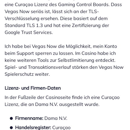
eine Curaçao Lizenz des Gaming Control Boards. Dass
Vegas Now seriös ist, lässt sich an der TLS-
Verschlüsselung ersehen. Diese basiert auf dem
Standard TLS 1.3 und hat eine Zertifizierung der
Google Trust Services.
Ich habe bei Vegas Now die Möglichkeit, mein Konto
beim Support sperren zu lassen. Im Casino habe ich
keine weiteren Tools zur Selbstlimitierung entdeckt.
Spiel- und Transaktionsverlauf stärken den Vegas Now
Spielerschutz weiter.
Lizenz- und Firmen-Daten
In der Fußzeile der Casinoseite finde ich eine Curaçao
Lizenz, die an Dama N.V. ausgestellt wurde.
Firmenname:
Dama N.V.
Handelsregister:
Curaçao