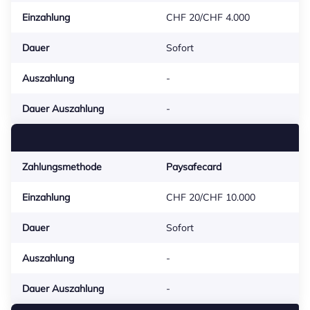
Einzahlung
CHF 20/CHF 4.000
Dauer
Sofort
Auszahlung
-
Dauer Auszahlung
-
Zahlungsmethode
Paysafecard
Einzahlung
CHF 20/CHF 10.000
Dauer
Sofort
Auszahlung
-
Dauer Auszahlung
-