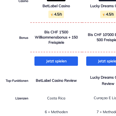
Casino
BetLabel Casino
Lucky Dreams 
4.5/
4.5/
5
5
Bis CHF 1’500
Bis CHF 10’000 
Willkommensbonus + 150
Bonus
500 Freispi
Freispiele
Jetzt spielen
Jetzt spiel
Lucky Dreams 
BetLabel Casino Review
Top-Funktionen
Review
Curaçao E Li
Costa Rica
Lizenzen
6 + Methoden
7 + Method