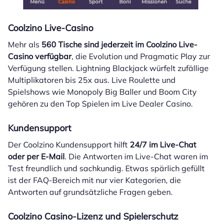
Coolzino Live-Casino
Mehr als
560 Tische sind jederzeit im Coolzino Live-
Casino verfügbar
, die Evolution und Pragmatic Play zur
Verfügung stellen. Lightning Blackjack würfelt zufällige
Multiplikatoren bis 25x aus. Live Roulette und
Spielshows wie Monopoly Big Baller und Boom City
gehören zu den Top Spielen im Live Dealer Casino.
Kundensupport
Der Coolzino Kundensupport hilft
24/7 im Live-Chat
oder per E-Mail
. Die Antworten im Live-Chat waren im
Test freundlich und sachkundig. Etwas spärlich gefüllt
ist der FAQ-Bereich mit nur vier Kategorien, die
Antworten auf grundsätzliche Fragen geben.
Coolzino Casino-Lizenz und Spielerschutz