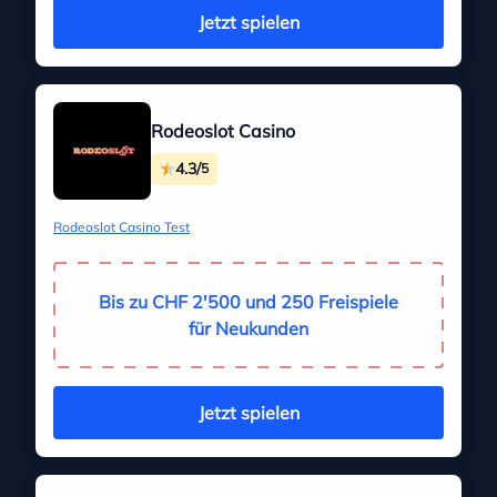
Jetzt spielen
Rodeoslot Casino
4.3/
5
Rodeoslot Casino Test
Bis zu CHF 2'500 und 250 Freispiele
für Neukunden
Jetzt spielen