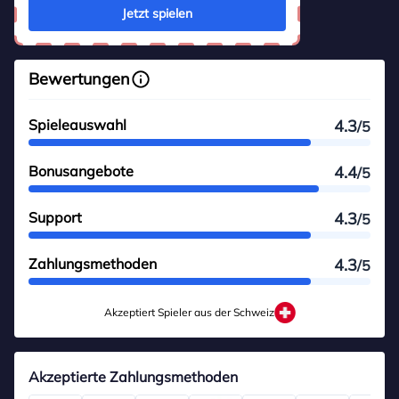
Jetzt spielen
Bewertungen
Spieleauswahl
4.3
/5
Bonusangebote
4.4
/5
Support
4.3
/5
Zahlungsmethoden
4.3
/5
Akzeptiert Spieler aus der Schweiz
Akzeptierte Zahlungsmethoden