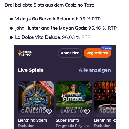
Drei beliebte Slots aus dem Coolzino Test
:
Vikings Go Berzerk Reloaded
: 96 % RTP
John Hunter and the Mayan Gods
: 96,46 % RTP
La Dolce Vita Deluxe
: 96,03 % RTP