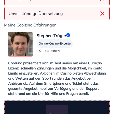
Unvollständige Übersetzung
Meine Coolzino Erfahrungen
Stephen Träger
Online-Casino-Experte
478 Artikel
Coolzino präsentiert sich im Test seriös mit einer Curaçao
Lizenz, schnellen Zahlungen und die Möglichkeit, im Konto
Limits einzustellen. Aktionen im Casino bieten Abwechslung
und Wetten auf den Sport runden das Angebot beim
Anbieter ab. Auf dem Smartphone und Tablet steht das
gesamte Angebot mobil zur Verfügung und der Support
steht rund um die Uhr für Hilfe und Fragen bereit.