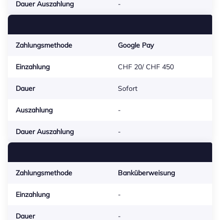
Dauer Auszahlung
-
Zahlungsmethode
Google Pay
Einzahlung
CHF 20/ CHF 450
Dauer
Sofort
Auszahlung
-
Dauer Auszahlung
-
Zahlungsmethode
Banküberweisung
Einzahlung
-
Dauer
-