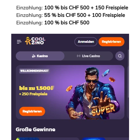
Einzahlung:
100 % bis CHF 500 + 150 Freispiele
Einzahlung:
55 % bis CHF 500 + 100 Freispiele
Einzahlung:
100 % bis CHF 500