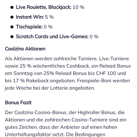
Live Roulette, Blackjack:
10 %
Instant Win:
5 %
Tischspiele:
0 %
Scratch Cards und Live-Games:
0 %
Coolzino Aktionen
Als Aktionen werden zahlreiche Turniere, Live-Turniere
sowie 25 % wöchentliches Cashback, ein Reload Bonus
am Sonntag von 25% Reload Bonus bis CHF 100 und
bis 17 % Rakeback angeboten. Freispiele-Boni werden
jede Woche bei der Lotterie angeboten.
Bonus Fazit
Der Coolzino Casino-Bonus, der Highroller Bonus, die
Aktionen und die zahlreichen Casino-Turniere sind ein
gutes Zeichen, dass der Anbieter auf einen hohen
Unterhaltungsfaktor setzt. Die Bedingungen