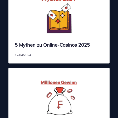
5 Mythen zu Online-Casinos 2025
17/04/2024