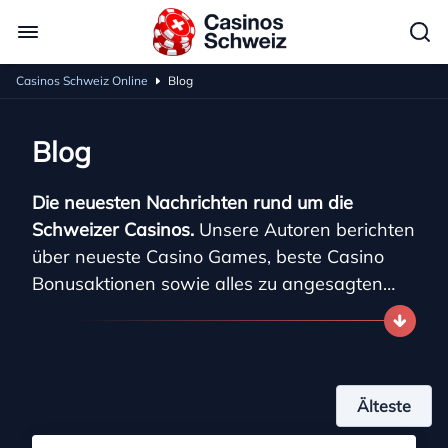
Casinos Schweiz Online
Blog
Blog
Die neuesten Nachrichten rund um die
Schweizer Casinos.
Unsere Autoren berichten
über neueste Casino Games, beste Casino
Bonusaktionen sowie alles zu angesagten
Casinos online. Das Team unserer Redaktion
recherchieren dabei verlässliche Fakten aus
erster Hand, um aktuelle Casino Trends und
Online Glücksspiele vorzustellen.
Älteste