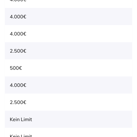
4.000€
4.000€
2.500€
500€
4.000€
2.500€
Kein Limit
Kein Limit