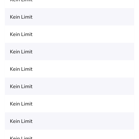
Kein Limit
Kein Limit
Kein Limit
Kein Limit
Kein Limit
Kein Limit
Kein Limit
Kein Limit