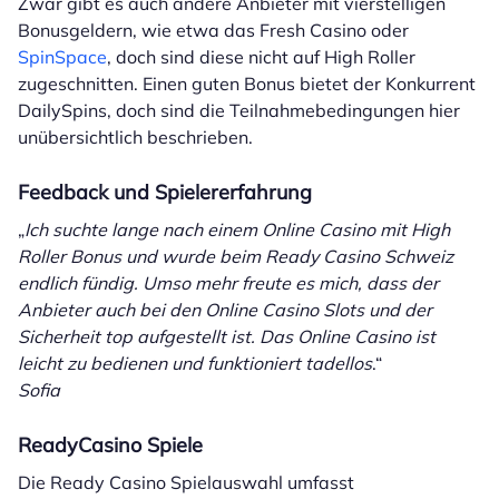
Zwar gibt es auch andere Anbieter mit vierstelligen
Bonusgeldern, wie etwa das Fresh Casino oder
SpinSpace
, doch sind diese nicht auf High Roller
zugeschnitten. Einen guten Bonus bietet der Konkurrent
DailySpins, doch sind die Teilnahmebedingungen hier
unübersichtlich beschrieben.
Feedback und Spielererfahrung
„
Ich suchte lange nach einem Online Casino mit High
Roller Bonus und wurde beim Ready Casino Schweiz
endlich fündig. Umso mehr freute es mich, dass der
Anbieter auch bei den Online Casino Slots und der
Sicherheit top aufgestellt ist. Das Online Casino ist
leicht zu bedienen und funktioniert tadellos
.“
Sofia
ReadyCasino Spiele
Die Ready Casino Spielauswahl umfasst