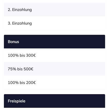
2. Einzahlung
3. Einzahlung
Bonus
100% bis 300€
75% bis 500€
100% bis 200€
Freispiele