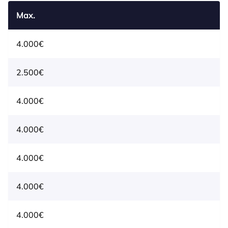
Max.
4.000€
2.500€
4.000€
4.000€
4.000€
4.000€
4.000€