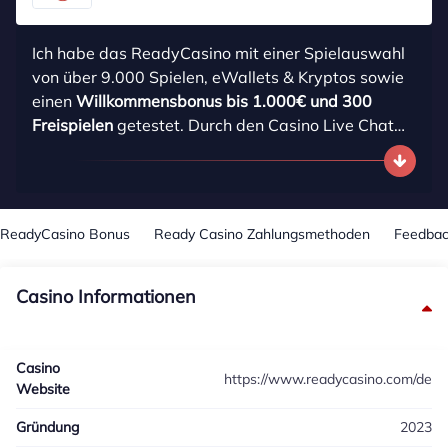
Ich habe das ReadyCasino mit einer Spielauswahl
von über 9.000 Spielen, eWallets & Kryptos sowie
einen
Willkommensbonus bis 1.000€ und 300
Freispielen
getestet. Durch den Casino Live Chat
Support fühle ich mich gut unterstützt und auch
wenn ich einige Zahlungsmethoden vermisse, hat
der Anbieter in dieser Kategorie überzeugt. Die
Curacao Lizenz und Informationen zum
ReadyCasino Bonus
Ready Casino Zahlungsmethoden
Feedbac
Verantwortungsvollen Spielen sowie einstellbare
Limits belegen die Sicherheit im ReadyCasino Test
2026.
Casino Informationen
Casino
https://www.readycasino.com/de
Website
Gründung
2023