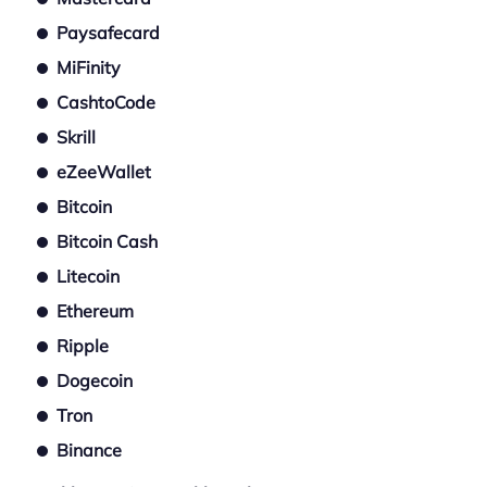
Paysafecard
MiFinity
CashtoCode
Skrill
eZeeWallet
Bitcoin
Bitcoin Cash
Litecoin
Ethereum
Ripple
Dogecoin
Tron
Binance