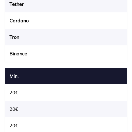
Tether
Cardano
Tron
Binance
Min.
20€
20€
20€