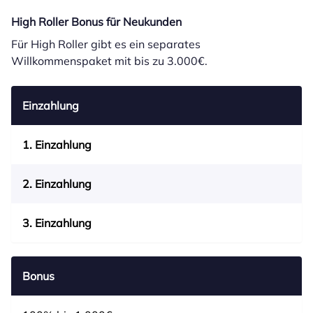
High Roller Bonus für Neukunden
Für High Roller gibt es ein separates
Willkommenspaket mit bis zu 3.000€.
Einzahlung
1. Einzahlung
2. Einzahlung
3. Einzahlung
Bonus