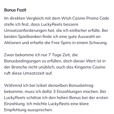
Bonus Fazit
Im direkten Vergleich mit dem Wish Casino Promo Code
stelle ich fest, dass LuckyReels bessere
Umsatzanforderungen hat, die ich einfacher erfülle. Bei
beiden Spielbanken finde ich eine gute Auswahl an
Aktionen und erhalte die Free Spins in einem Schwung.
Zwar bekomme ich nur 7 Tage Zeit, die
Bonusbedingungen zu erfüllen, doch dieser Wert ist in
der Branche nicht unüblich, auch das Kingamo Casino
ruft diese Umsatzzeit auf.
Während ich bei Ivibet denselben Bonusbetrag
bekomme, muss ich dafür 3 Einzahlungen machen. Bei
LuckyReels schätze ich den hohen Bonus bei der ersten
Einzahlung. Ich möchte LuckyReels eine klare
Empfehlung aussprechen.