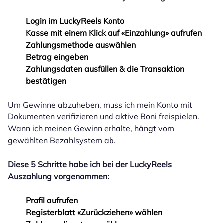
Login im LuckyReels Konto
Kasse mit einem Klick auf «Einzahlung» aufrufen
Zahlungsmethode auswählen
Betrag eingeben
Zahlungsdaten ausfüllen & die Transaktion
bestätigen
Um Gewinne abzuheben, muss ich mein Konto mit
Dokumenten verifizieren und aktive Boni freispielen.
Wann ich meinen Gewinn erhalte, hängt vom
gewählten Bezahlsystem ab.
Diese 5 Schritte habe ich bei der LuckyReels
Auszahlung vorgenommen:
Profil aufrufen
Registerblatt «Zurückziehen» wählen