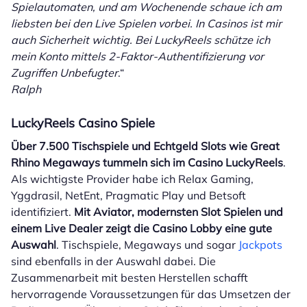
Spielautomaten, und am Wochenende schaue ich am
liebsten bei den Live Spielen vorbei. In Casinos ist mir
auch Sicherheit wichtig. Bei LuckyReels schütze ich
mein Konto mittels 2-Faktor-Authentifizierung vor
Zugriffen Unbefugter
.“
Ralph
LuckyReels Casino Spiele
Über 7.500 Tischspiele und Echtgeld Slots wie Great
Rhino Megaways tummeln sich im Casino LuckyReels
.
Als wichtigste Provider habe ich Relax Gaming,
Yggdrasil, NetEnt, Pragmatic Play und Betsoft
identifiziert.
Mit Aviator, modernsten Slot Spielen und
einem Live Dealer zeigt die Casino Lobby eine gute
Auswahl
. Tischspiele, Megaways und sogar
Jackpots
sind ebenfalls in der Auswahl dabei. Die
Zusammenarbeit mit besten Herstellen schafft
hervorragende Voraussetzungen für das Umsetzen der