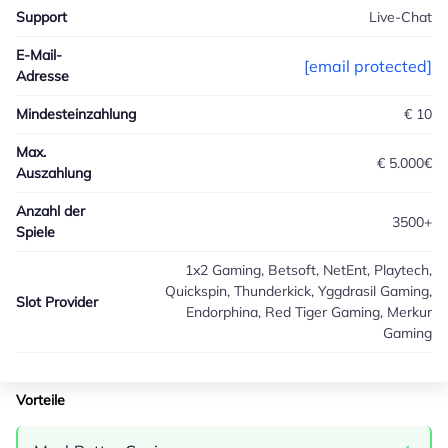
Support
Live-Chat
E-Mail-
[email protected]
Adresse
Mindesteinzahlung
€ 10
Max.
€ 5.000€
Auszahlung
Anzahl der
3500+
Spiele
1x2 Gaming, Betsoft, NetEnt, Playtech,
Quickspin, Thunderkick, Yggdrasil Gaming,
Slot Provider
Endorphina, Red Tiger Gaming, Merkur
Gaming
Vorteile