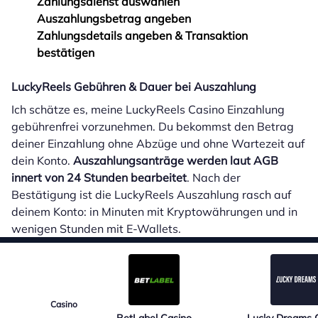
Zahlungsdienst auswählen
Auszahlungsbetrag angeben
Zahlungsdetails angeben & Transaktion
bestätigen
LuckyReels Gebühren & Dauer bei Auszahlung
Ich schätze es, meine LuckyReels Casino Einzahlung
gebührenfrei vorzunehmen. Du bekommst den Betrag
deiner Einzahlung ohne Abzüge und ohne Wartezeit auf
dein Konto.
Auszahlungsanträge werden laut AGB
innert von 24 Stunden bearbeitet
. Nach der
Bestätigung ist die LuckyReels Auszahlung rasch auf
deinem Konto: in Minuten mit Kryptowährungen und in
wenigen Stunden mit E-Wallets.
Casino