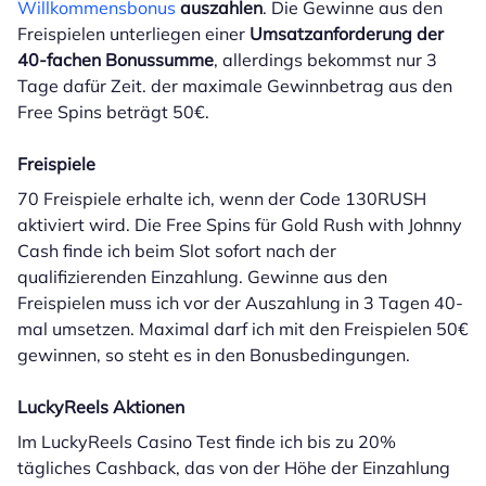
Willkommensbonus
auszahlen
. Die Gewinne aus den
Freispielen unterliegen einer
Umsatzanforderung der
40-fachen Bonussumme
, allerdings bekommst nur 3
Tage dafür Zeit. der maximale Gewinnbetrag aus den
Free Spins beträgt 50€.
Freispiele
70 Freispiele erhalte ich, wenn der Code 130RUSH
aktiviert wird. Die Free Spins für Gold Rush with Johnny
Cash finde ich beim Slot sofort nach der
qualifizierenden Einzahlung. Gewinne aus den
Freispielen muss ich vor der Auszahlung in 3 Tagen 40-
mal umsetzen. Maximal darf ich mit den Freispielen 50€
gewinnen, so steht es in den Bonusbedingungen.
LuckyReels Aktionen
Im LuckyReels Casino Test finde ich bis zu 20%
tägliches Cashback, das von der Höhe der Einzahlung