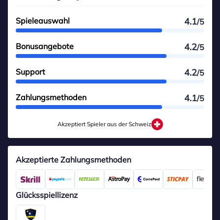
Spieleauswahl
4.1
/5
Bonusangebote
4.2
/5
Support
4.2
/5
Zahlungsmethoden
4.1
/5
Akzeptiert Spieler aus der Schweiz
Akzeptierte Zahlungsmethoden
Glücksspiellizenz