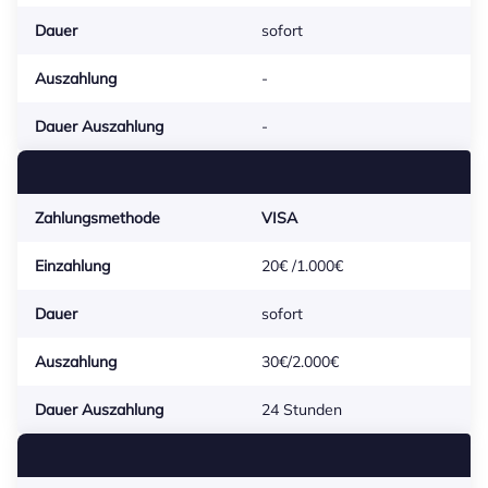
Dauer
sofort
Auszahlung
-
Dauer Auszahlung
-
Zahlungsmethode
VISA
Einzahlung
20€ /1.000€
Dauer
sofort
Auszahlung
30€/2.000€
Dauer Auszahlung
24 Stunden