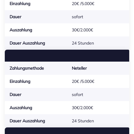
Einzahlung
20€ /5.000€
Dauer
sofort
Auszahlung
30€/2.000€
Dauer Auszahlung
24 Stunden
Zahlungsmethode
Neteller
Einzahlung
20€ /5.000€
Dauer
sofort
Auszahlung
30€/2.000€
Dauer Auszahlung
24 Stunden