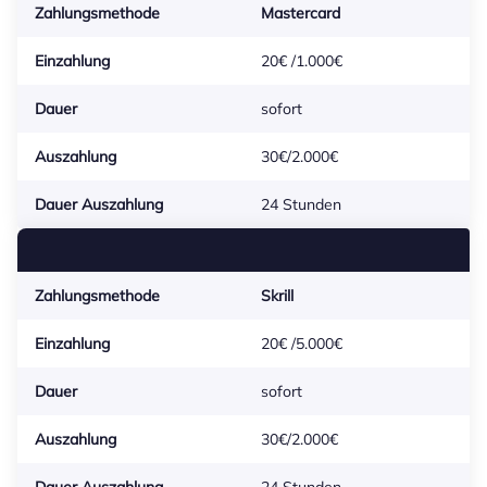
Zahlungsmethode
Mastercard
Einzahlung
20€ /1.000€
Dauer
sofort
Auszahlung
30€/2.000€
Dauer Auszahlung
24 Stunden
Zahlungsmethode
Skrill
Einzahlung
20€ /5.000€
Dauer
sofort
Auszahlung
30€/2.000€