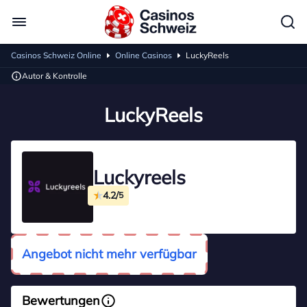
Casinos Schweiz Online
Online Casinos
LuckyReels
Autor & Kontrolle
LuckyReels
Luckyreels
4.2/
5
Angebot nicht mehr verfügbar
Bewertungen