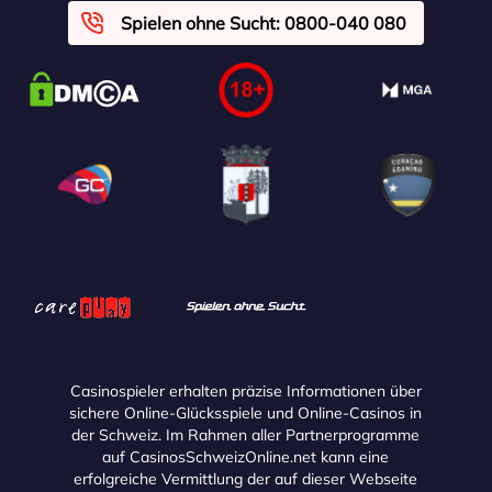
Spielen ohne Sucht: 0800-040 080
Casinospieler erhalten präzise Informationen über
sichere Online-Glücksspiele und Online-Casinos in
der Schweiz. Im Rahmen aller Partnerprogramme
auf CasinosSchweizOnline.net kann eine
erfolgreiche Vermittlung der auf dieser Webseite