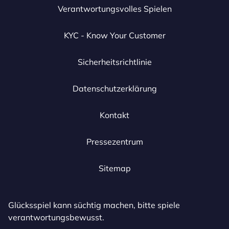
Verantwortungsvolles Spielen
KYC - Know Your Customer
Sicherheitsrichtlinie
Datenschutzerklärung
Kontakt
Pressezentrum
Sitemap
Glücksspiel kann süchtig machen, bitte spiele
verantwortungsbewusst.