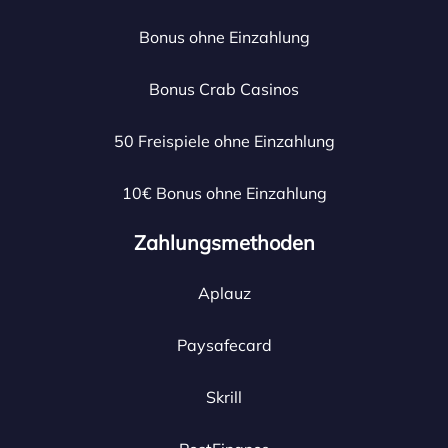
Bonus ohne Einzahlung
Bonus Crab Casinos
50 Freispiele ohne Einzahlung
10€ Bonus ohne Einzahlung
Zahlungsmethoden
Aplauz
Paysafecard
Skrill