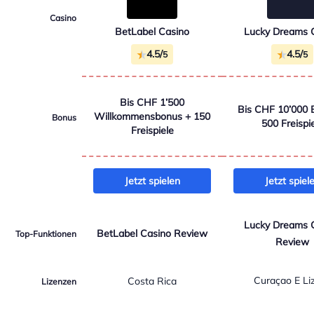
Casino
BetLabel Casino
Lucky Dreams 
4.5/
4.5/
5
5
Bis CHF 1’500
Bis CHF 10’000 
Willkommensbonus + 150
Bonus
500 Freispi
Freispiele
Jetzt spielen
Jetzt spiel
Lucky Dreams 
BetLabel Casino Review
Top-Funktionen
Review
Curaçao E Li
Costa Rica
Lizenzen