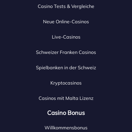
Casino Tests & Vergleiche
Neue Online-Casinos
Live-Casinos
Schweizer Franken Casinos
Spielbanken in der Schweiz
Kryptocasinos
Casinos mit Malta Lizenz
Casino Bonus
Willkommensbonus