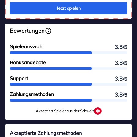
Jetzt spielen
Bewertungen
Spieleauswahl
3.8
/5
Bonusangebote
3.8
/5
Support
3.8
/5
Zahlungsmethoden
3.8
/5
Akzeptiert Spieler aus der Schweiz
Akzeptierte Zahlungsmethoden