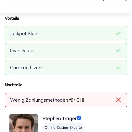
Vorteile
Jackpot Slots
Live Dealer
Curacao Lizenz
Nachteile
Wenig Zahlungsmethoden für CH!
Stephen Träger
Online-Casino-Experte