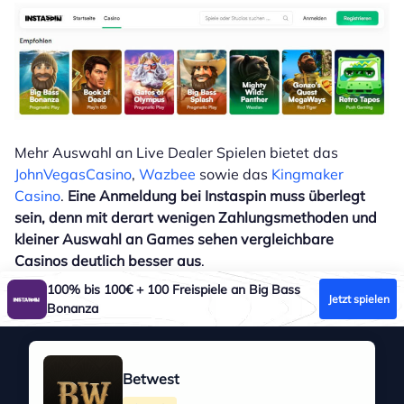
Mehr Auswahl an Live Dealer Spielen bietet das
JohnVegasCasino
,
Wazbee
sowie das
Kingmaker
Casino
.
Eine Anmeldung bei Instaspin muss überlegt
sein, denn mit derart wenigen Zahlungsmethoden und
kleiner Auswahl an Games sehen vergleichbare
Casinos deutlich besser aus
.
100% bis 100€ + 100 Freispiele an Big Bass
Jetzt spielen
Bonanza
Betwest