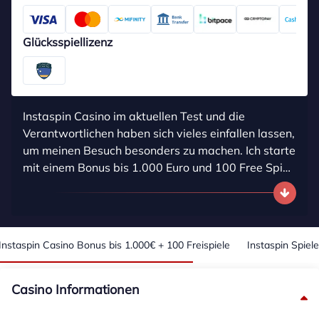
Glücksspiellizenz
Instaspin Casino im aktuellen Test und die
Verantwortlichen haben sich vieles einfallen lassen,
um meinen Besuch besonders zu machen. Ich starte
mit einem Bonus bis 1.000 Euro und 100 Free Spin.
Auch die Sicherheit und der Support können auf
dem ersten Blick überzeugen. Was mir auf den
ersten Blick gar nicht gefällt ist die Auswahl an
Zahlungsmethoden, die für Schweizer auf 6
Instaspin Casino Bonus bis 1.000€ + 100 Freispiele
Instaspin Spiele
Methoden begrenzt sind. Darunter befindet sich
allerdings auch Krypto-Zahlungen. Beim Angebot
geht das Casino den klassischen Weg und bietet
Casino Informationen
Slots, Table Games mit Live Dealer und Jackpots.