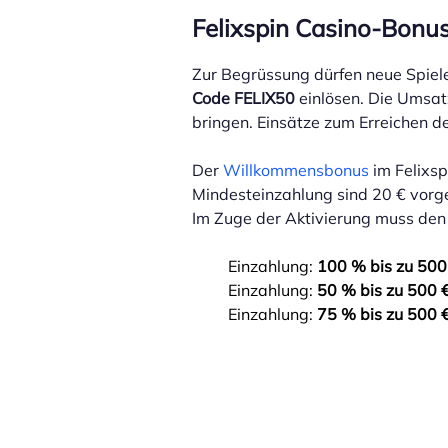
Felixspin Casino-Bonu
Zur Begrüssung dürfen neue Spiel
Code FELIX50
einlösen. Die Umsa
bringen. Einsätze zum Erreichen de
Der
Willkommensbonus
im Felixsp
Mindesteinzahlung sind 20 € vorg
Im Zuge der Aktivierung muss de
Einzahlung:
100 % bis zu 500 
Einzahlung:
50 % bis zu 500 €
Einzahlung:
75 % bis zu 500 €