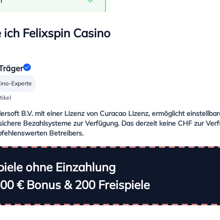
r
ich Felixspin Casino
Träger
ino-Experte
tikel
ersoft B.V. mit einer Lizenz von Curacao Lizenz, ermöglicht einstellbare
sichere Bezahlsysteme zur Verfügung. Das derzeit keine CHF zur Verfü
fehlenswerten Betreibers.
piele ohne Einzahlung
500 € Bonus & 200 Freispiele