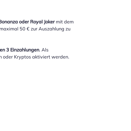
 Bonanza oder Royal Joker
mit dem
maximal 50 € zur Auszahlung zu
ten 3 Einzahlungen
. Als
oder Kryptos aktiviert werden.