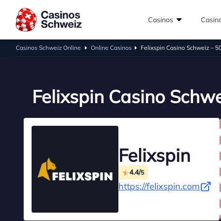
Casinos
Casin
Casinos Schweiz Online
Online Casinos
Felixspin Casino Schweiz – 5
Felixspin Casino Schwe
Felixspin
4.4/
5
https://felixspin.com