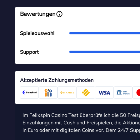
Bewertungen
Spieleauswahl
Support
Akzeptierte Zahlungsmethoden
Im Felixspin Casino Test überprüfe ich die 50 Fre
Einzahlungen mit Cash und Freispielen, die Aktio
in Euro oder mit digitalen Coins vor. Dem 24/7 Su