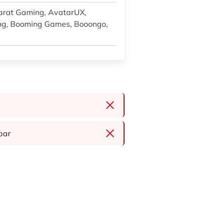
parat Gaming, AvatarUX,
ng, Booming Games, Booongo,
bar