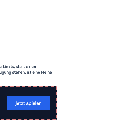
 Limits, stellt einen
gung stehen, ist eine kleine
Jetzt spielen