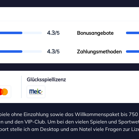
4.3
/5
Bonusangebote
4.3
/5
Zahlungsmethoden
Glücksspiellizenz
ispiele ohne Einzahlung sowie das Willkommenspaket bis 750 €
nen und den VIP-Club. Um bei den vielen Spielen und Sport
pport stelle ich am Desktop und am Natel viele Fragen zur 